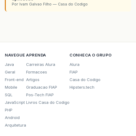
Por Ivam Galvao Filho — Casa do Codigo
NAVEGUE
APRENDA
CONHECA O GRUPO
Java
Carreiras Alura
Alura
Geral
Formacoes
FIAP
Front-end
Artigos
Casa do Codigo
Mobile
Graduacao FIAP
Hipsters.tech
SQL
Pos-Tech FIAP
JavaScript
Livros Casa do Codigo
PHP
Android
Arquitetura