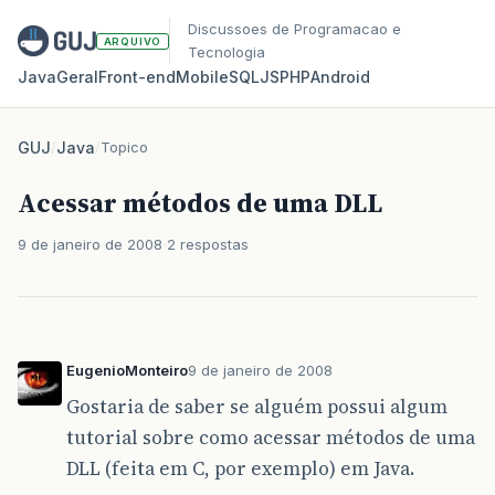
Discussoes de Programacao e
ARQUIVO
Tecnologia
Java
Geral
Front‑end
Mobile
SQL
JS
PHP
Android
GUJ
/
Java
/
Topico
Acessar métodos de uma DLL
9 de janeiro de 2008
2 respostas
EugenioMonteiro
9 de janeiro de 2008
Gostaria de saber se alguém possui algum
tutorial sobre como acessar métodos de uma
DLL (feita em C, por exemplo) em Java.