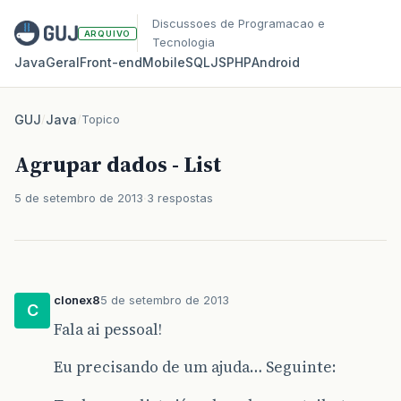
Discussoes de Programacao e
ARQUIVO
Tecnologia
Java
Geral
Front‑end
Mobile
SQL
JS
PHP
Android
GUJ
/
Java
/
Topico
Agrupar dados - List
5 de setembro de 2013
3 respostas
clonex8
5 de setembro de 2013
C
Fala ai pessoal!
Eu precisando de um ajuda… Seguinte: