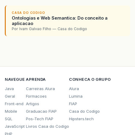
CASA DO CODIGO
Ontologias e Web Semantica: Do conceito a
aplicacao
Por Ivam Galvao Filho — Casa do Codigo
NAVEGUE
APRENDA
CONHECA O GRUPO
Java
Carreiras Alura
Alura
Geral
Formacoes
Lumina
Front-end
Artigos
FIAP
Mobile
Graduacao FIAP
Casa do Codigo
SQL
Pos-Tech FIAP
Hipsters.tech
JavaScript
Livros Casa do Codigo
PHP