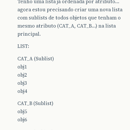
Tenho uma lista já ordenada por atributo…
agora estou precisando criar uma nova lista
com sublists de todos objetos que tenham o
mesmo atributo (CAT_A, CAT_B…) na lista
principal.
LIST:
CAT_A (Sublist)
obj1
obj2
obj3
obj4
CAT_B (Sublist)
obj5
obj6