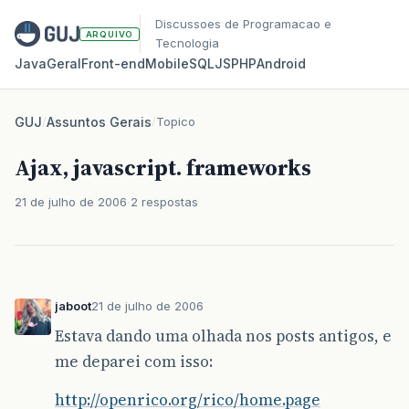
Discussoes de Programacao e
ARQUIVO
Tecnologia
Java
Geral
Front‑end
Mobile
SQL
JS
PHP
Android
GUJ
/
Assuntos Gerais
/
Topico
Ajax, javascript. frameworks
21 de julho de 2006
2 respostas
jaboot
21 de julho de 2006
Estava dando uma olhada nos posts antigos, e
me deparei com isso:
http://openrico.org/rico/home.page