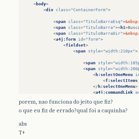
<
body
>
<
div
class
=
"ContainerForm"
>
<
span
class
=
"TituloBarraEsq"
>
&nbsp
<
span
class
=
"TituloBarra"
><
h1
>
Busc
<
span
class
=
"TituloBarraDir"
>
&nbsp
<
a4j:form
id
=
"form"
>
<
fieldset
>
<
span
style
=
"width:210px"
>
<
span
style
=
"width:185
<
span
style
=
"width:200
<
h:selectOneMenu
i
<
f:selectItems
</
h:selectOneMenu
>
<
a4j:commandLink
a
<
f:param
name
=
porem, nao funciona do jeito que fiz?
<
h:graphicImag
o que eu fiz de errado?qual foi a caquinha?
</
a4j:commandLink
>
</
span
>
abs
<
span
style
=
"width: 720px"
T+
		        		|Param.pessoaStatusId
<