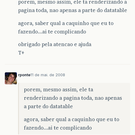
porem, mesmo assim, ele ta renderizando a
public
void
setEmailDB
(
EmailDB
emailDB
)
{
pagina toda, nao apenas a parte do datatable
this
.
emailDB
=
emailDB
;
}
agora, saber qual a caquinho que eu to
fazendo…ai te complicando
public
int
getPessoaFisicaListaQtd
(){
return
this
.
getPessoaFisicaLista
().
siz
obrigado pela atencao e ajuda
}
T+
public
String
busca
()
throws
Exception
{
if
(
getPessoaStatusId
()
!=
"0"
){
this
.
pessoaFisicaDB
.
getPessoaFisic
}
rponte
11 de mai. de 2008
/*Por causa do BUG de quando utilizar 
		 * e o comando
porem, mesmo assim, ele ta
		//this.setPessoaFisicaLista(this.pess
renderizando a pagina toda, nao apenas
		 * parou de ser usado
		 * */
a parte do datatable
//this.pessoaFisicaDB.getPessoaFisica(
//this.pessoaFisicaDB.getListaPorParam
agora, saber qual a caquinho que eu to
/*
fazendo…ai te complicando
		if(this.getPessoaFisicaLista().size()=