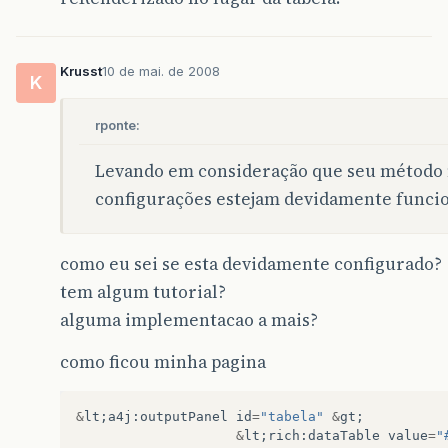
<
h:outputText
</
f:facet
>
<
h:outputText
valu
</
rich:column
>
Krusst
10 de mai. de 2008
K
<
rich:column
>
<
f:facet
name
=
"hea
<
h:outputText
rponte:
</
f:facet
>
<
h:outputText
valu
Levando em consideração que seu método 
</
rich:column
>
configurações estejam devidamente funci
<
rich:column
>
<
f:facet
name
=
"hea
<
h:outputText
</
f:facet
>
como eu sei se esta devidamente configurado?
<
a4j:commandLink
a
tem algum tutorial?
<
f:param
name
=
<
f:param
name
=
alguma implementacao a mais?
<
img
src
=
"img/
</
a4j:commandLink
>
como ficou minha pagina
</
rich:column
>
<
rich:column
>
&
lt
;
a4j
:
outputPanel
id
=
"tabela"
&
gt
;
<
f:facet
name
=
"hea
&
lt
;
rich
:
dataTable
value
=
"
<
h:outputText