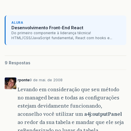
		        		|Param.pessoaId
<
h:outp
</
span
>
</
fieldset
>
ALURA
Desenvolvimento Front-End React
<
rich:messages
layout
=
"li
Do primeiro componente à liderança técnica!
</
rich:messages
>
HTML/CSS/JavaScript fundamental, React com hooks e...
<
rich:dataTable
value
=
"#{p
<
rich:column
>
<
f:facet
name
=
"hea
9 Respostas
<
h:outputText
</
f:facet
>
<
h:outputText
valu
rponte
9 de mai. de 2008
</
rich:column
>
Levando em consideração que seu método
<
rich:column
>
<
f:facet
name
=
"hea
no managed bean e todas as configurações
<
h:outputText
estejam devidamente funcionando,
</
f:facet
>
<
h:outputText
valu
aconselho você utilizar um
a4j:outputPanel
</
rich:column
>
ao redor da sua tabela e mandar que ele seja
<
rich:column
>
<
f:facet
name
=
"hea
reRenderizado no lugar da tabela.