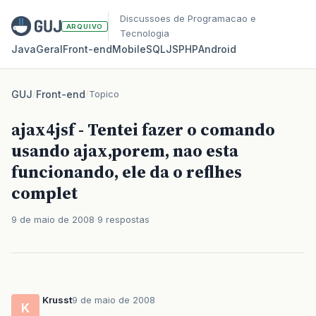
Discussoes de Programacao e
ARQUIVO
Tecnologia
Java
Geral
Front‑end
Mobile
SQL
JS
PHP
Android
GUJ
/
Front-end
/
Topico
ajax4jsf - Tentei fazer o comando
usando ajax,porem, nao esta
funcionando, ele da o reflhes
complet
9 de maio de 2008
9 respostas
Krusst
9 de maio de 2008
K