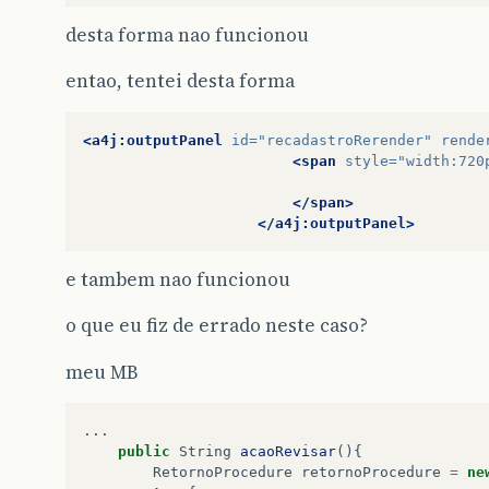
try
{
this
.
pessoaFisicaDB
.
insert
(
this
.
pe
desta forma nao funcionou
this
.
logradouroDB
.
insert
(
pessoaFis
entao, tentei desta forma
this
.
telefoneDB
.
insert
(
pessoaFisic
this
.
telefoneDB
.
insert
(
pessoaFisic
<a4j:outputPanel
id=
"recadastroRerender"
rende
this
.
emailDB
.
insert
(
pessoaFisica
.
g
<span
style=
"width:720
this
.
emailDB
.
insert
(
pessoaFisica
.
g
</span>
}
catch
(
KrusstException
e
)
{
</a4j:outputPanel>
e
.
printStackTrace
();
}
FacesUtils
.
addInfoMessage
(
"Cadastro de
e tambem nao funcionou
this
.
pessoaFisicaDB
.
getPessoaFisica
().
return
"cadastrar"
;
o que eu fiz de errado neste caso?
}
meu MB
public
void
setPessoaFisicaCarrega
(
int
pes
List
&
lt
;
Telefone
&
gt
;
listaTelefone
=
n
...
List
&
lt
;
Email
&
gt
;
listaEmail
=
new
Arr
public
String
acaoRevisar
(){
RetornoProcedure
retornoProcedure
=
ne
try
{