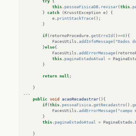
try
{
this
.
setPessoaFisica
(
this
.
pessoaFi
this
.
pessoaFisicaDB
.
revisar
(
this
.
p
}
catch
(
KrusstException
e
)
{
this
.
pessoaFisica
.
setLogradouro
(
th
e
.
printStackTrace
();
}
listaTelefone
=
this
.
telefoneDB
.
ge
if
(
retornoProcedure
.
getErroId
()
==
0
){
FacesUtils
.
addInfoMessage
(
"Dados d
if
(
listaTelefone
.
size
()
&
gt
;
=
1
){
th
}
else
{
if
(
listaTelefone
.
size
()
==
2
){
this
.
FacesUtils
.
addErrorMessage
(
retorno
this
.
paginaEstadoAtual
=
PaginaEst
listaEmail
=
this
.
emailDB
.
getEmail
}
if
(
listaEmail
.
size
()
&
gt
;
=
1
){
this
.
return
null
;
if
(
listaEmail
.
size
()
==
2
){
this
.
pes
}
}
catch
(
Exception
e
)
{
...
e
.
printStackTrace
();
public
void
acaoRecadastrar
(){
}
if
(
this
.
pessoaFisica
.
getRecadastro
().
g
}
FacesUtils
.
addErrorMessage
(
"campo 
}
}
this
.
paginaEstadoAtual
=
PaginaEstado
.
}