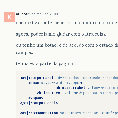
this
.
pessoaFisicaDB
.
revisar
(
this
.
p
}
catch
(
KrusstException
e
)
{
e
.
printStackTrace
();
Krusst
12 de mai. de 2008
K
}
rponte fiz as alteracoes e funcionou com o que
if
(
retornoProcedure
.
getErroId
()
==
0
){
agora, poderia me ajudar com outra coisa
FacesUtils
.
addInfoMessage
(
"Dados d
retorno
=
"cadastrar"
;
}
else
{
eu tenho um botao, e de acordo com o estado d
FacesUtils
.
addErrorMessage
(
retorno
campos.
this
.
paginaEstadoAtual
=
PaginaEst
}
tenha esta parte da pagina
//this.pessoaFisicaDB.getPessoaFisica(
<a4j:outputPanel
id=
"recadastroRerender"
rende
<span
style=
"width:720px"
>
<h:outputLabel
value=
"Motido 
<h:inputText
value=
"#{pessoaFisicaMB.p
return
retorno
;
</span>
</a4j:outputPanel>
}
<a4j:commandButton
value=
"Revisar"
action=
"#{p
public
String
acaoCadastrar
(){