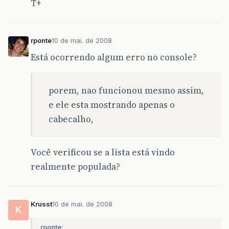
T+
private
List
&
lt
;
PessoaFisica
&
gt
;
pessoaFis
public
PessoaFisicaMB
()
{
super
();
rponte
10 de mai. de 2008
}
Está ocorrendo algum erro no console?
public
String
getPessoaNome
()
{
return
pessoaNome
;
}
porem, nao funcionou mesmo assim,
public
String
getPessoaDocumento
()
{
e ele esta mostrando apenas o
return
pessoaDocumento
;
cabecalho,
}
public
void
setPessoaNome
(
String
pessoaNom
this
.
pessoaNome
=
pessoaNome
;
Você verificou se a lista está vindo
}
realmente populada?
public
void
setPessoaDocumento
(
String
pess
this
.
pessoaDocumento
=
pessoaDocumento
}
Krusst
10 de mai. de 2008
K
public
List
&
lt
;
PessoaFisica
&
gt
;
getPessoaF
return
pessoaFisicaLista
;
rponte: