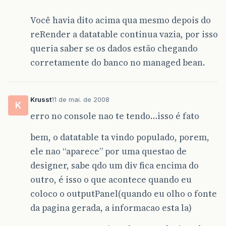
public
void
setPessoaStatusId
(
String
pesso
this
.
pessoaStatusId
=
pessoaStatusId
;
Você havia dito acima qua mesmo depois do
}
reRender a datatable continua vazia, por isso
public
void
setPessoaId
(
String
pessoaId
)
{
queria saber se os dados estão chegando
this
.
pessoaId
=
pessoaId
;
corretamente do banco no managed bean.
}
public
void
setPessoaFisicaDB
(
PessoaFisica
this
.
pessoaFisicaDB
=
pessoaFisicaDB
;
Krusst
11 de mai. de 2008
}
K
erro no console nao te tendo…isso é fato
public
void
setPessoaFisica
(
PessoaFisica
p
this
.
pessoaFisica
=
pessoaFisica
;
bem, o datatable ta vindo populado, porem,
}
ele nao “aparece” por uma questao de
public
void
setLogradouroDB
(
LogradouroDB
l
designer, sabe qdo um div fica encima do
this
.
logradouroDB
=
logradouroDB
;
}
outro, é isso o que acontece quando eu
coloco o outputPanel(quando eu olho o fonte
public
void
setTelefoneDB
(
TelefoneDB
telef
da pagina gerada, a informacao esta la)
this
.
telefoneDB
=
telefoneDB
;
}