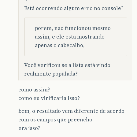
}
Está ocorrendo algum erro no console?
public
void
setPessoaFisicaLista
(
List
&
lt
;
P
this
.
pessoaFisicaLista
=
pessoaFisicaL
porem, nao funcionou mesmo
}
assim, e ele esta mostrando
public
PaginaEstado
getEstadoAtual
()
{
apenas o cabecalho,
return
paginaEstadoAtual
;
}
public
String
getPessoaStatusId
()
{
Você verificou se a lista está vindo
if
(
pessoaStatusId
==
null
){
realmente populada?
pessoaStatusId
=
"0"
;
}
return
pessoaStatusId
;
como assim?
}
como eu virificaria isso?
public
String
getPessoaId
()
{
return
pessoaId
;
bem, o resultado vem diferente de acordo
}
com os campos que preencho.
public
PessoaFisicaDB
getPessoaFisicaDB
()
era isso?
return
pessoaFisicaDB
;