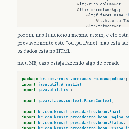
&
lt
;
/
rich
:
column
&
gt
;
</
body
>
&
lt
;
rich
:
column
&
gt
;
</
html
>
&
lt
;
f
:
facet
name
=
"
</
f:view
>
&
lt
;
h
:
outputTe
&
lt
;
/
f
:
facet
&
gt
;
&
lt
;
a4j
:
commandLin
porem, nao funcionou mesmo assim, e ele esta
&
lt
;
f
:
param
na
provavelmente este “outputPanel” nao esta a
&
lt
;
f
:
param
na
<
img
>
os dados esta no HTML.
&
lt
;
/
a4j
:
commandLi
&
lt
;
/
rich
:
column
&
gt
;
meu MB, caso estaja fazendo algo de errado
&
lt
;
rich
:
column
&
gt
;
&
lt
;
f
:
facet
name
=
"
package
br.com.krusst.precadastro.managedbean
;
&
lt
;
h
:
outputTe
import
java.util.ArrayList
;
&
lt
;
/
f
:
facet
&
gt
;
import
java.util.List
;
&
lt
;
a4j
:
commandLin
&
lt
;
f
:
param
na
import
javax.faces.context.FacesContext
;
&
lt
;
f
:
param
na
<
img
>
import
br.com.krusst.precadastro.bean.Email
;
&
lt
;
/
a4j
:
commandLi
import
br.com.krusst.precadastro.bean.PaginaEs
&
lt
;
/
rich
:
column
&
gt
;
import
br.com.krusst.precadastro.bean.Status
;
import
br.com.krusst.precadastro.bean.PessoaFi