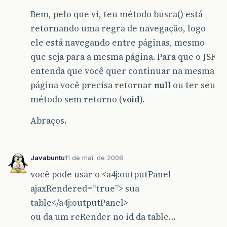
			FacesUtils.addErrorMessage("A Bus
Bem, pelo que vi, teu método busca() está
		}
		*/
retornando uma regra de navegação, logo
return
"lista"
;
ele está navegando entre páginas, mesmo
}
que seja para a mesma página. Para que o JSF
public
String
acaoEditar
(){
entenda que você quer continuar na mesma
String
value
=
"0"
;
value
=
(
String
)
FacesContext
.
getCurre
página você precisa retornar
null
ou ter seu
método sem retorno (
void
).
String
paginaEstadoId
=
"0"
;
paginaEstadoId
=
(
String
)
FacesContext
Abraços.
this
.
setPessoaFisicaCarrega
(
Integer
.
pa
this
.
setEstadoAtual
(
PaginaEstado
.
getPa
Javabuntu
11 de mai. de 2008
return
"form"
;
você pode usar o <a4j:outputPanel
}
ajaxRendered=“true”> sua
public
String
acaoRevisar
(){
table</a4j:outputPanel>
String
retorno
=
null
;
ou da um reRender no id da table…
RetornoProcedure
retornoProcedure
=
ne
try
{