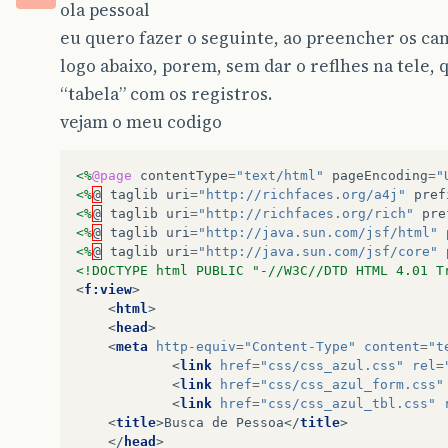
ola pessoal
eu quero fazer o seguinte, ao preencher os cam
logo abaixo, porem, sem dar o reflhes na tele, 
“tabela” com os registros.
vejam o meu codigo
<%
@page
contentType
=
"text/html"
pageEncoding
=
"
<%
@
taglib
uri
=
"http://richfaces.org/a4j"
pref
<%
@
taglib
uri
=
"http://richfaces.org/rich"
pre
<%
@
taglib
uri
=
"http://java.sun.com/jsf/html"
<%
@
taglib
uri
=
"http://java.sun.com/jsf/core"
<!DOCTYPE html PUBLIC "-//W3C//DTD HTML 4.01 T
<
f:view
>
<
html
>
<
head
>
<
meta
http-equiv
=
"Content-Type"
content
=
"t
<
link
href
=
"css/css_azul.css"
rel
=
<
link
href
=
"css/css_azul_form.css"
<
link
href
=
"css/css_azul_tbl.css"
<
title
>
Busca de Pessoa
</
title
>
</
head
>