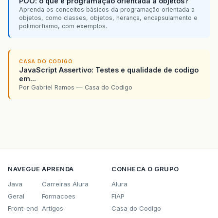
POO: o que é programação orientada a objetos?
Aprenda os conceitos básicos da programação orientada a
objetos, como classes, objetos, herança, encapsulamento e
polimorfismo, com exemplos.
CASA DO CODIGO
JavaScript Assertivo: Testes e qualidade de codigo
em...
Por Gabriel Ramos — Casa do Codigo
NAVEGUE
APRENDA
CONHECA O GRUPO
Java
Carreiras Alura
Alura
Geral
Formacoes
FIAP
Front-end
Artigos
Casa do Codigo