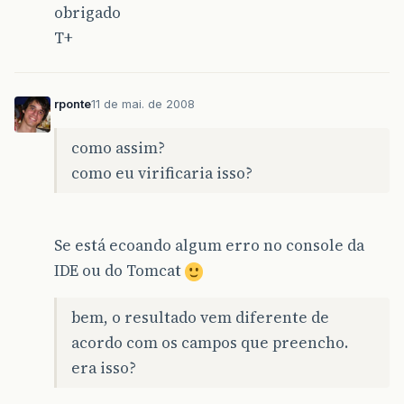
}
obrigado
T+
public
PessoaFisica
getPessoaFisica
()
{
return
pessoaFisica
;
}
rponte
11 de mai. de 2008
public
LogradouroDB
getLogradouroDB
()
{
como assim?
return
logradouroDB
;
como eu virificaria isso?
}
public
TelefoneDB
getTelefoneDB
()
{
return
telefoneDB
;
Se está ecoando algum erro no console da
}
IDE ou do Tomcat
public
EmailDB
getEmailDB
()
{
return
emailDB
;
}
bem, o resultado vem diferente de
acordo com os campos que preencho.
public
void
setEstadoAtual
(
PaginaEstado
es
this
.
paginaEstadoAtual
=
estadoAtual
;
era isso?
}