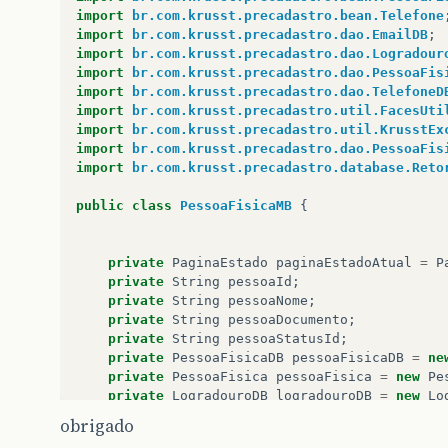
&
lt
;
rich
:
column
&
gt
;
import
br.com.krusst.precadastro.bean.Telefone
&
lt
;
f
:
facet
name
=
"
import
br.com.krusst.precadastro.dao.EmailDB
;
&
lt
;
h
:
outputTe
import
br.com.krusst.precadastro.dao.Logradour
&
lt
;
/
f
:
facet
&
gt
;
import
br.com.krusst.precadastro.dao.PessoaFis
&
lt
;
a4j
:
commandLin
import
br.com.krusst.precadastro.dao.TelefoneD
&
lt
;
f
:
param
na
import
br.com.krusst.precadastro.util.FacesUti
&
lt
;
f
:
param
na
import
br.com.krusst.precadastro.util.KrusstEx
<
img
>
import
br.com.krusst.precadastro.dao.PessoaFis
&
lt
;
/
a4j
:
commandLi
import
br.com.krusst.precadastro.database.Reto
&
lt
;
/
rich
:
column
&
gt
;
public
class
PessoaFisicaMB
{
&
lt
;
/
rich
:
dataTable
&
gt
;
&
lt
;
/
a4j
:
outputPanel
&
gt
;
private
PaginaEstado
paginaEstadoAtual
=
P
private
String
pessoaId
;
private
String
pessoaNome
;
private
String
pessoaDocumento
;
private
String
pessoaStatusId
;
private
PessoaFisicaDB
pessoaFisicaDB
=
ne
private
PessoaFisica
pessoaFisica
=
new
Pe
private
LogradouroDB
logradouroDB
=
new
Lo
private
TelefoneDB
telefoneDB
=
new
Telefo
obrigado
private
EmailDB
emailDB
=
new
EmailDB
();