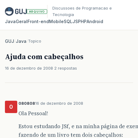
Discussoes de Programacao e
ARQUIVO
Tecnologia
Java
Geral
Front‑end
Mobile
SQL
JS
PHP
Android
GUJ
/
Java
/
Topico
Ajuda com cabeçalhos
16 de dezembro de 2008
2 respostas
080808
16 de dezembro de 2008
0
Ola Pessoal!
Estou estudando JSf, e na minha página de exe
fazendo de um livro tem dois cabeçalhos: