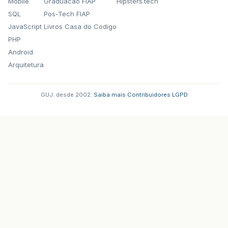
Mobile
Graduacao FIAP
Hipsters.tech
SQL
Pos-Tech FIAP
JavaScript
Livros Casa do Codigo
PHP
Android
Arquitetura
GUJ: desde 2002.
·
Saiba mais
·
Contribuidores
·
LGPD