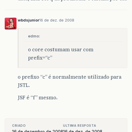
wbdsjunior
16 de dez. de 2008
edmo:
o core costumam usar com
prefix=“c”
o prefixo “c” é normalmente utilizado para
JSTL.
JSF é “f” mesmo.
CRIADO
ULTIMA RESPOSTA
16 de dezembro de 2008
16 de dez. de 2008