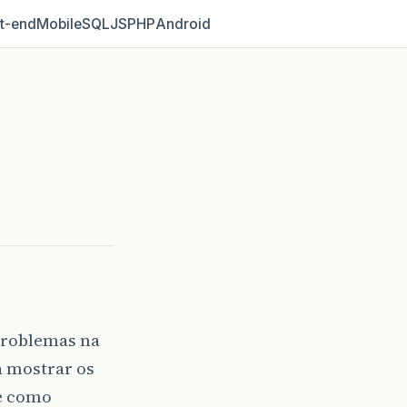
t‑end
Mobile
SQL
JS
PHP
Android
problemas na
 mostrar os
e como