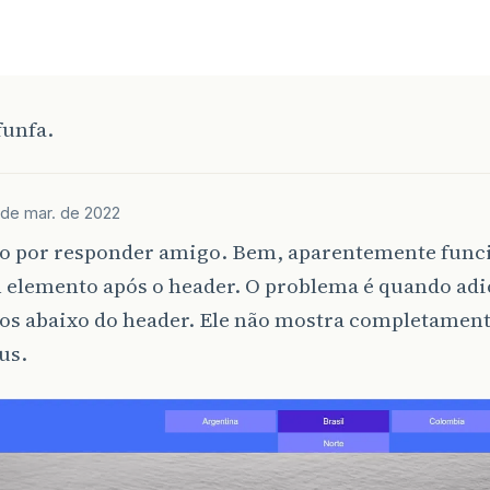
ul
ul
ul
li
:
hover
{
funfa.
ound-color
:
#062a66
;
de mar. de 2022
a
{
o por responder amigo. Bem, aparentemente fun
elemento após o header. O problema é quando adi
white
;
os abaixo do header. Ele não mostra completament
ecoration
:
none
;
us.