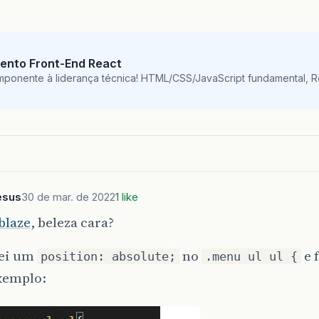
right
;
ento Front-End React
ul
li
:
hover
{
mponente à liderança técnica! HTML/CSS/JavaScript fundamental, 
ound-color
:
#2c69cc
;
ul
{
esus
30 de mar. de 2022
1 like
g
:
0
px
;
laze
, beleza cara?
ei um
no
e 
position: absolute;
.menu ul ul {
ul
ul
{
xemplo:
y
:
none
;