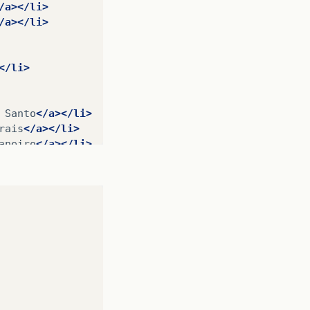
/a></li>
/a></li>
</li>
Santo
</a></li>
rais
</a></li>
aneiro
</a></li>
o
</a></li>