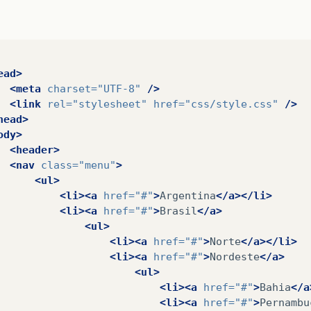
ead>
<meta
charset=
"UTF-8"
/>
<link
rel=
"stylesheet"
href=
"css/style.css"
/>
head>
ody>
<header>
<nav
class=
"menu"
>
<ul>
<li><a
href=
"#"
>
Argentina
</a></li>
<li><a
href=
"#"
>
Brasil
</a>
<ul>
<li><a
href=
"#"
>
Norte
</a></li>
<li><a
href=
"#"
>
Nordeste
</a>
<ul>
<li><a
href=
"#"
>
Bahia
</a
<li><a
href=
"#"
>
Pernambu