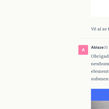
}
.
menu
Vê aí se 
backgr
}
Ablaze
30 
A
.
menu
Obrigad
nenhum 
color
:
element
text-d
submen
}