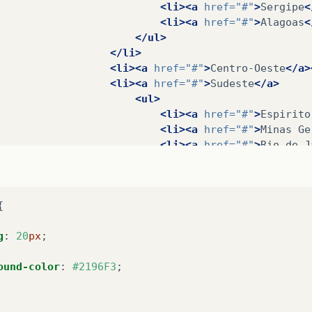
<li><a
href=
"#"
>
Sergipe
<
<li><a
href=
"#"
>
Alagoas
<
</ul>
</li>
<li><a
href=
"#"
>
Centro-Oeste
</a>
<li><a
href=
"#"
>
Sudeste
</a>
<ul>
<li><a
href=
"#"
>
Espirito
<li><a
href=
"#"
>
Minas
Ge
<li><a
href=
"#"
>
Rio
de
J
<li><a
href=
"#"
>
São
Paul
</ul>
</li>
{
<li><a
href=
"#"
>
Sul
</a></li>
</ul>
g
:
20
px
;
</li>
<li><a
href=
"#"
>
Colombia
</a></li>
ound-color
:
#2196F3
;
<li><a
href=
"#"
>
Paraguai
</a></li>
</ul>
</nav>