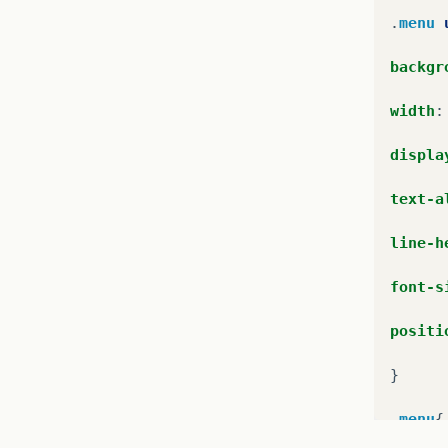
.
menu
</
</
backgr
</html
width
:
displa
text-a
line-h
font-s
positi
}
.
menu
{