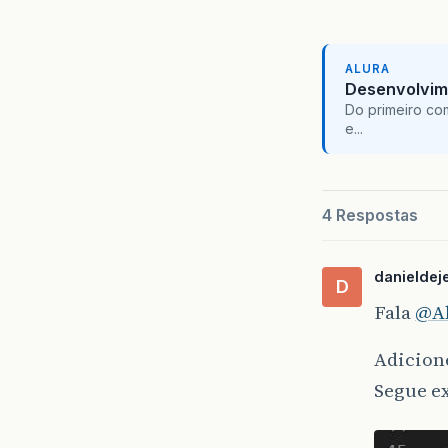
float
:
}
ALURA
Desenvolvim
.
menu
Do primeiro co
e...
backgr
}
4 Respostas
.
menu
danieldej
paddin
D
Fala
@Ab
}
Adicion
.
menu
Segue e
displa