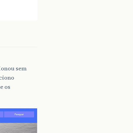
cionou sem
ciono
e os