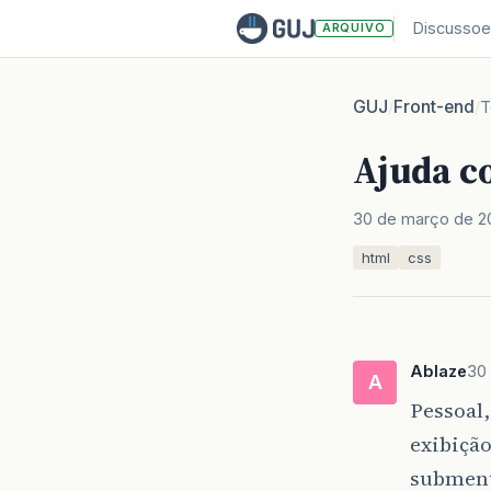
Discussoe
ARQUIVO
GUJ
Front-end
/
/
T
Ajuda 
30 de março de 2
html
css
Ablaze
30
A
Pessoal
exibiçã
submenu