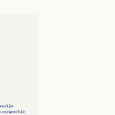
></li>
co
</a></li>