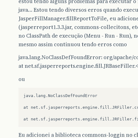
estou tendo alguns problemas para executar o 
java… Estou tendo diversos erros quando exec
JasperFillManager.fillReportToFile, eu adicione
(jasperreport1.3.3.jar, commons-collecitons, etc
no ClassPath de execução (Menu - Run - Run), no
mesmo assim continuou tendo erros como
java.lang.NoClassDefFoundError: org/apache/
at net.sf.jasperreports.engine.fill.JRBaseFiller.
ou
java.lang.NoClassDefFoundError

at net.sf.jasperreports.engine.fill.JRFiller.cr
Eu adicionei a biblioteca commons-loggin no c