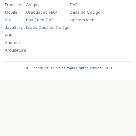
Front-end
Artigos
FIAP
Mobile
Graduacao FIAP
Casa do Codigo
SQL
Pos-Tech FIAP
Hipsters.tech
JavaScript
Livros Casa do Codigo
PHP
Android
Arquitetura
GUJ: desde 2002.
·
Saiba mais
·
Contribuidores
·
LGPD