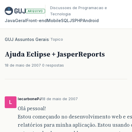
Discussoes de Programacao e
ARQUIVO
Tecnologia
Java
Geral
Front‑end
Mobile
SQL
JS
PHP
Android
GUJ
/
Assuntos Gerais
/
Topico
Ajuda Eclipse + JasperReports
18 de maio de 2007
0 respostas
lecarbonePJ
18 de maio de 2007
L
Olá pessoal!
Estou começando no desenvolvimento web e es
relatórios para minha aplicação. Estou usando 