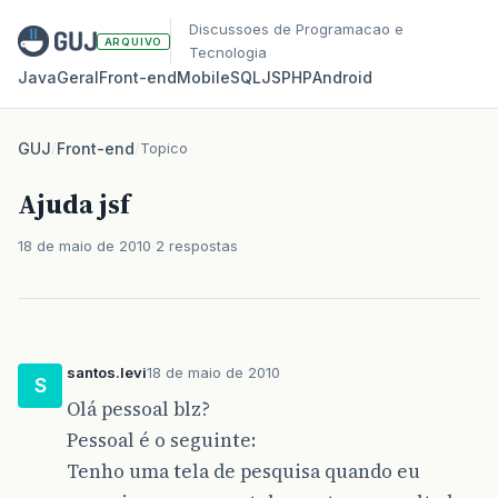
Discussoes de Programacao e
ARQUIVO
Tecnologia
Java
Geral
Front‑end
Mobile
SQL
JS
PHP
Android
GUJ
/
Front-end
/
Topico
Ajuda jsf
18 de maio de 2010
2 respostas
santos.levi
18 de maio de 2010
S
Olá pessoal blz?
Pessoal é o seguinte:
Tenho uma tela de pesquisa quando eu