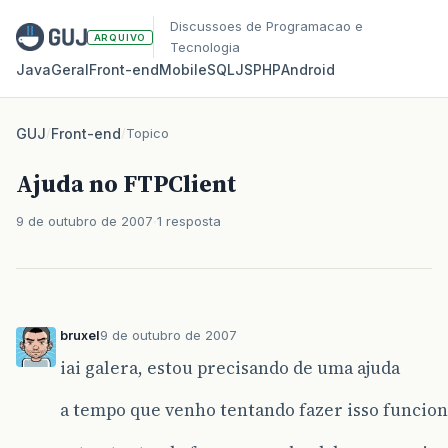
Discussoes de Programacao e
ARQUIVO
Tecnologia
Java
Geral
Front‑end
Mobile
SQL
JS
PHP
Android
GUJ
/
Front-end
/
Topico
Ajuda no FTPClient
9 de outubro de 2007
1 resposta
bruxel
9 de outubro de 2007
iai galera, estou precisando de uma ajuda
a tempo que venho tentando fazer isso funcion