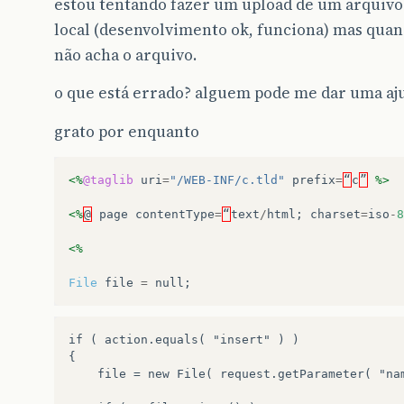
estou tentando fazer um upload de um arquivo
local (desenvolvimento ok, funciona) mas quan
não acha o arquivo.
o que está errado? alguem pode me dar uma aj
grato por enquanto
<%
@taglib
uri
=
"/WEB-INF/c.tld"
prefix
=
“
c
”
%>
<%
@
page
contentType
=
“
text
/
html
;
charset
=
iso
-
8
<%
File
file
=
null
;
if ( action.equals( "insert" ) )

{

    file = new File( request.getParameter( "nam