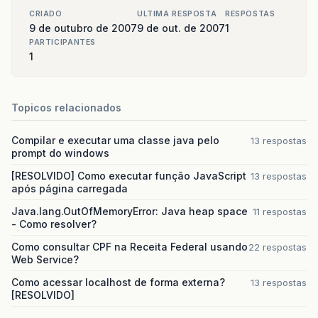
CRIADO
ULTIMA RESPOSTA
RESPOSTAS
9 de outubro de 2007
9 de out. de 2007
1
PARTICIPANTES
1
Topicos relacionados
Compilar e executar uma classe java pelo
13 respostas
prompt do windows
[RESOLVIDO] Como executar função JavaScript
13 respostas
após página carregada
Java.lang.OutOfMemoryError: Java heap space
11 respostas
- Como resolver?
Como consultar CPF na Receita Federal usando
22 respostas
Web Service?
Como acessar localhost de forma externa?
13 respostas
[RESOLVIDO]