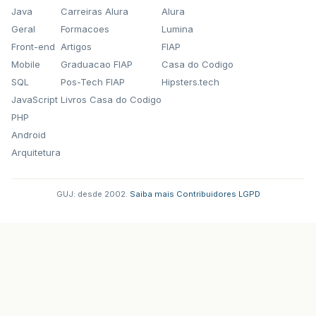
Java
Carreiras Alura
Alura
Geral
Formacoes
Lumina
Front-end
Artigos
FIAP
Mobile
Graduacao FIAP
Casa do Codigo
SQL
Pos-Tech FIAP
Hipsters.tech
JavaScript
Livros Casa do Codigo
PHP
Android
Arquitetura
GUJ: desde 2002.
·
Saiba mais
·
Contribuidores
·
LGPD