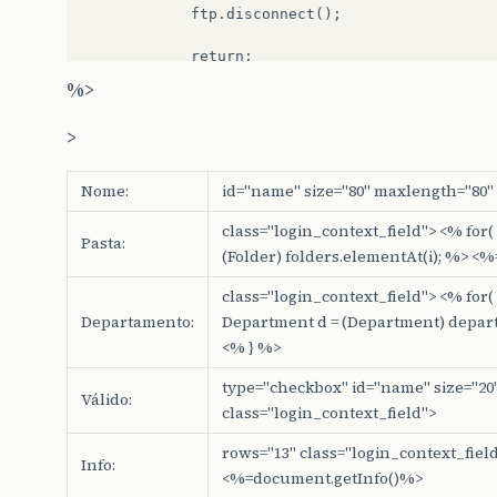
	        ftp.disconnect();

	        return;

	    }

%>
	    ftp.login( "usr", "pwd" );

>
	    ftp.setFileType( FTPClient.BINARY_FILE_TYPE );

	    ftp.changeWorkingDirectory( "/documents/" );

Nome:
id="name" size="80" maxlength="80" 
	    FileInputStream fi = new FileInputStream( file );

class="login_context_field"> <% for( int 
Pasta:
	    ftp.storeFile( file.getName(), fi );

(Folder) folders.elementAt(i); %> <
	    ftp.logout();

class="login_context_field"> <% for( int
Departamento:
Department d = (Department) depar
	    ftp.disconnect();

<% } %>
	}

type="checkbox" id="name" size="20
	catch ( Exception e )

Válido:
class="login_context_field">
	{

	    String erro = "mensagem de erro, no envio do arquivo";

rows="13" class="login_context_field
Info:
<%=document.getInfo()%>
	    return;
