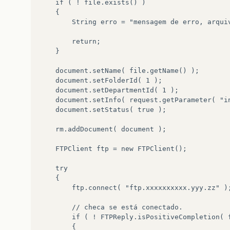
    if ( ! file.exists() )

    {

        String erro = "mensagem de erro, arquiv
        return;

    }

    document.setName( file.getName() );

    document.setFolderId( 1 );

	document.setDepartmentId( 1 );

	document.setInfo( request.getParameter( "info" ) );

	document.setStatus( true );

	rm.addDocument( document );

	FTPClient ftp = new FTPClient();

	try

	{

	    ftp.connect( "ftp.xxxxxxxxxx.yyy.zz" );

	    // checa se está conectado.

	    if ( ! FTPReply.isPositiveCompletion( ftp.getReplyCode() ) )

	    {
