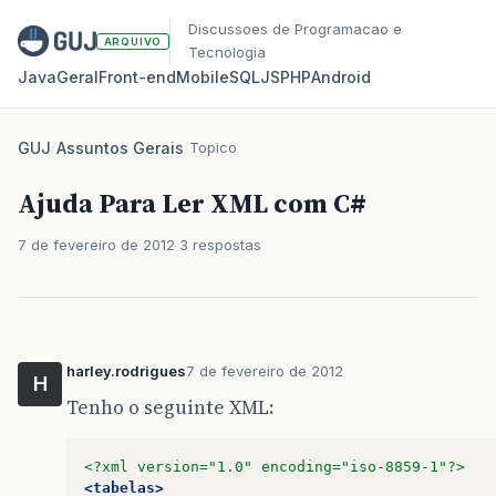
Discussoes de Programacao e
ARQUIVO
Tecnologia
Java
Geral
Front‑end
Mobile
SQL
JS
PHP
Android
GUJ
/
Assuntos Gerais
/
Topico
Ajuda Para Ler XML com C#
7 de fevereiro de 2012
3 respostas
harley.rodrigues
7 de fevereiro de 2012
H
Tenho o seguinte XML:
<?xml version="1.0" encoding="iso-8859-1"?>
<tabelas>