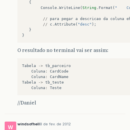
{
Console
.
WriteLine
(
String
.
Format
(
"    C
//
para
pegar
a
descricao
da
coluna
e
//
c
.
Attribute
(
"desc"
);
}
}
O resultado no terminal vai ser assim:
Tabela
->
tb_parceiro
Coluna
:
CardCode
Coluna
:
CardName
Tabela
->
tb_teste
Coluna
:
Teste
//Daniel
windsofhell
8 de fev. de 2012
W