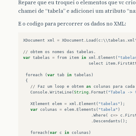
Repare que eu troquei o elementos que vc crio
chamei de “tabela” e adicionei um atributo “n
E o codigo para percorrer os dados no XML:
XDocument
xml
=
XDocument
.
Load
(
c
:
\\
tabelas
.
xml
//
obtem
os
nomes
das
tabelas
.
var
tabelas
=
from
item
in
xml
.
Element
(
"tabela
select
item
.
FirstAt
foreach
(
var
tab
in
tabelas
)
{
//
Faz
um
loop
e
obtem
as
colunas
para
cada
Console
.
WriteLine
(
String
.
Format
(
"Tabela -> 
XElement
elem
=
xml
.
Element
(
"tabelas"
);
var
colunas
=
elem
.
Elements
(
"tabela"
)
.
Where
(
c
=>
c
.
Firs
.
Descendants
();
foreach
(
var
c
in
colunas
)