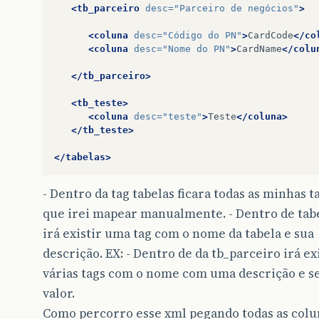
<tb_parceiro
desc=
"Parceiro de negócios"
>
<coluna
desc=
"Código do PN"
>
CardCode
</co
<coluna
desc=
"Nome do PN"
>
CardName
</colu
</tb_parceiro>
<tb_teste>
<coluna
desc=
"teste"
>
Teste
</coluna>
</tb_teste>
</tabelas>
- Dentro da tag tabelas ficara todas as minhas t
que irei mapear manualmente. - Dentro de tab
irá existir uma tag com o nome da tabela e sua
descrição. EX:
- Dentro de da tb_parceiro irá ex
várias tags com o nome
com uma descrição e s
valor.
Como percorro esse xml pegando todas as colu