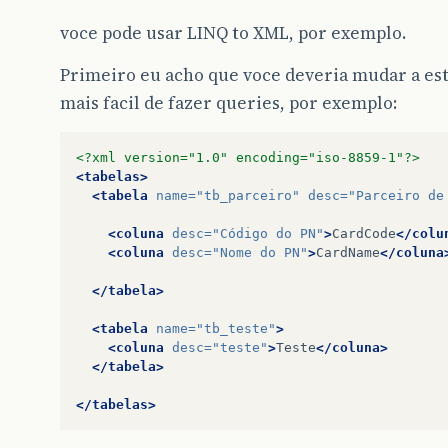
voce pode usar LINQ to XML, por exemplo.
Primeiro eu acho que voce deveria mudar a est
mais facil de fazer queries, por exemplo:
<?xml version="1.0" encoding="iso-8859-1"?>
<tabelas>
<tabela
name=
"tb_parceiro"
desc=
"Parceiro de
<coluna
desc=
"Código do PN"
>
CardCode
</colu
<coluna
desc=
"Nome do PN"
>
CardName
</coluna
</tabela>
<tabela
name=
"tb_teste"
>
<coluna
desc=
"teste"
>
Teste
</coluna>
</tabela>
</tabelas>