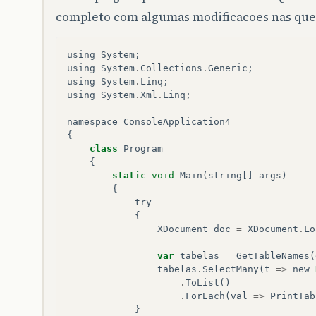
}
completo com algumas modificacoes nas que
public
static
IList
<
XElement
>
GetColum
{
using
System
;
XElement
elem
=
doc
.
Element
(
"tabel
using
System
.
Collections
.
Generic
;
var
colunas
=
elem
.
Elements
(
"tabel
using
System
.
Linq
;
.
Descendants
();
using
System
.
Xml
.
Linq
;
return
colunas
.
ToList
();
}
namespace
ConsoleApplication4
}
{
}
class
Program
{
static
void
Main
(
string
[]
args
)
{
try
{
XDocument
doc
=
XDocument
.
Lo
var
tabelas
=
GetTableNames
(
tabelas
.
SelectMany
(
t
=>
new
.
ToList
()
.
ForEach
(
val
=>
PrintTab
}