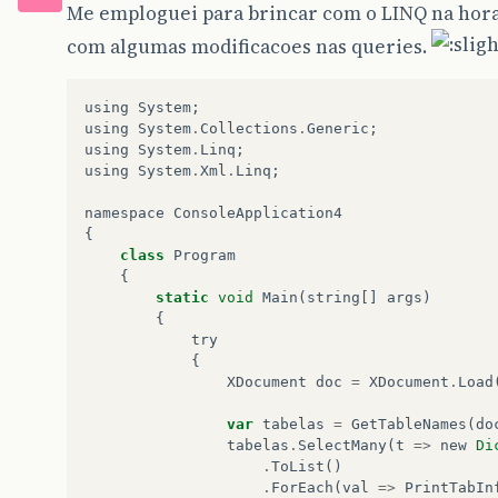
Me emploguei para brincar com o LINQ na hora 
com algumas modificacoes nas queries.
using
System
;
using
System
.
Collections
.
Generic
;
using
System
.
Linq
;
using
System
.
Xml
.
Linq
;
namespace
ConsoleApplication4
{
class
Program
{
static
void
Main
(
string
[]
args
)
{
try
{
XDocument
doc
=
XDocument
.
Load
var
tabelas
=
GetTableNames
(
do
tabelas
.
SelectMany
(
t
=>
new
Di
.
ToList
()
.
ForEach
(
val
=>
PrintTabIn