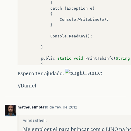
}
catch
(
Exception
e
)
{
Console
.
WriteLine
(
e
);
}
Console
.
ReadKey
();
}
public
static
void
PrintTabInfo
(
String
{
Console
.
WriteLine
(
"Table : "
+
tab
Espero ter ajudado.
foreach
(
var
item
in
columns
)
{
//Daniel
Console
.
WriteLine
(
"Column : "
}
}
matheuslmota
10 de fev. de 2012
public
static
IList
<
String
>
GetTableNa
{
var
tabelas
=
from
item
in
doc
.
Ele
windsofhell:
select
item
.
FirstAttribute
.
Val
Me emploguei para brincar com o LINQ na hor
return
tabelas
.
ToList
();