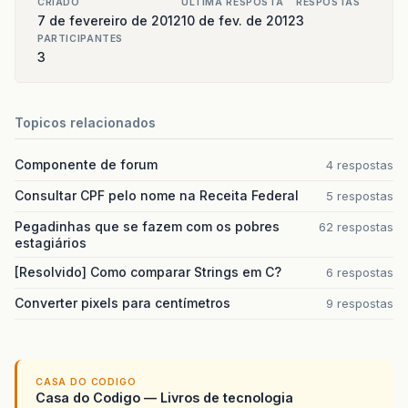
CRIADO
ULTIMA RESPOSTA
RESPOSTAS
7 de fevereiro de 2012
10 de fev. de 2012
3
public
static
IList
<
XElement
>
GetCol
PARTICIPANTES
{
3
XElement
elem
=
doc
.
Element
(
"tab
var
colunas
=
elem
.
Elements
(
"tab
.
Descendants
();
return
colunas
.
ToList
();
Topicos relacionados
}
}
Componente de forum
4 respostas
}
Consultar CPF pelo nome na Receita Federal
5 respostas
Pegadinhas que se fazem com os pobres
62 respostas
estagiários
[Resolvido] Como comparar Strings em C?
6 respostas
Converter pixels para centímetros
9 respostas
CASA DO CODIGO
Casa do Codigo — Livros de tecnologia