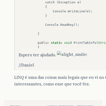
catch
(
Exception
e
)
{
Console
.
WriteLine
(
e
);
}
Console
.
ReadKey
();
}
public
static
void
PrintTabInfo
(
Stri
{
Console
.
WriteLine
(
"Table : "
+
t
Espero ter ajudado.
foreach
(
var
item
in
columns
)
{
//Daniel
Console
.
WriteLine
(
"Column : 
}
}
LINQ é uma das coisas mais legais que eu vi no 
interessantes, como esse que você fez.
public
static
IList
<
String
>
GetTable
{
var
tabelas
=
from
item
in
doc
.
E
select
item
.
FirstAttribute
.
V
return
tabelas
.
ToList
();
}