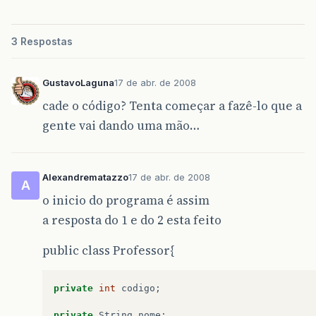
3 Respostas
GustavoLaguna
17 de abr. de 2008
cade o código? Tenta começar a fazê-lo que a
gente vai dando uma mão…
Alexandrematazzo
17 de abr. de 2008
A
o inicio do programa é assim
a resposta do 1 e do 2 esta feito
public class Professor{
private
int
codigo
;
private
String
nome
;