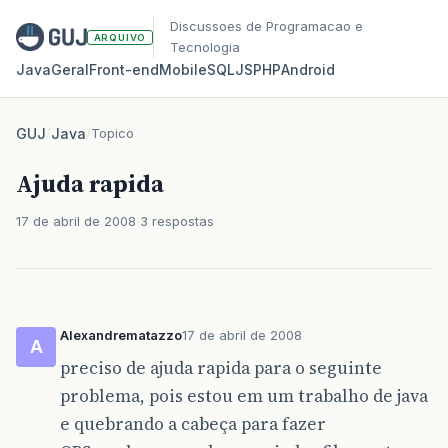
Discussoes de Programacao e
ARQUIVO
Tecnologia
Java
Geral
Front‑end
Mobile
SQL
JS
PHP
Android
GUJ
/
Java
/
Topico
Ajuda rapida
17 de abril de 2008
3 respostas
Alexandrematazzo
17 de abril de 2008
A
preciso de ajuda rapida para o seguinte
problema, pois estou em um trabalho de java
e quebrando a cabeça para fazer