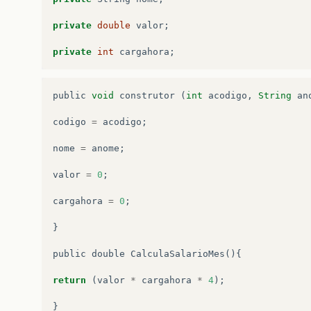
private
double
valor
;
private
int
cargahora
;
public
void
construtor
(
int
acodigo
,
String
an
codigo
=
acodigo
;
nome
=
anome
;
valor
=
0
;
cargahora
=
0
;
}
public
double
CalculaSalarioMes
(){
return
(
valor
*
cargahora
*
4
);
}