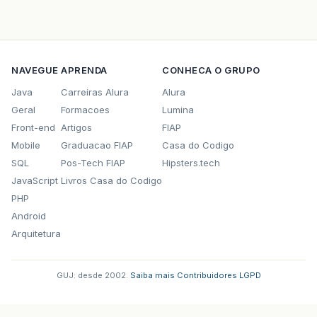
NAVEGUE
APRENDA
CONHECA O GRUPO
Java
Carreiras Alura
Alura
Geral
Formacoes
Lumina
Front-end
Artigos
FIAP
Mobile
Graduacao FIAP
Casa do Codigo
SQL
Pos-Tech FIAP
Hipsters.tech
JavaScript
Livros Casa do Codigo
PHP
Android
Arquitetura
GUJ: desde 2002.
·
Saiba mais
·
Contribuidores
·
LGPD