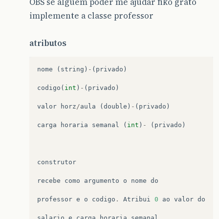
OBS se alguem poder me ajudar fiko grato
implemente a classe professor
atributos
nome
(
string
)
-
(
privado
)
codigo
(
int
)
-
(
privado
)
valor
horz
/
aula
(
double
)
-
(
privado
)
carga
horaria
semanal
(
int
)
-
(
privado
)
construtor
recebe
como
argumento
o
nome
do
professor
e
o
codigo
.
Atribui
0
ao
valor
do
salario
e
carga
horaria
semanal