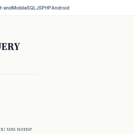
t‑end
Mobile
SQL
JS
PHP
Android
QUERY
 ex: um nome