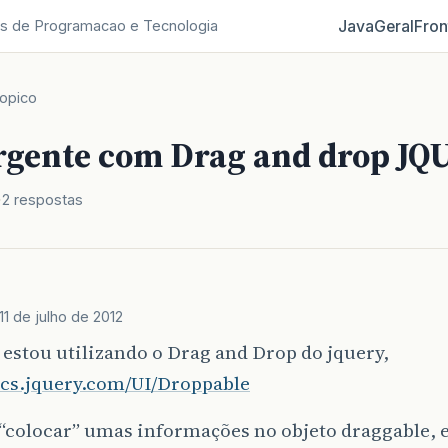
Java
Geral
Fron
s de Programacao e Tecnologia
opico
rgente com Drag and drop J
2 respostas
11 de julho de 2012
 estou utilizando o Drag and Drop do jquery,
docs.jquery.com/UI/Droppable
 “colocar” umas informações no objeto draggable,