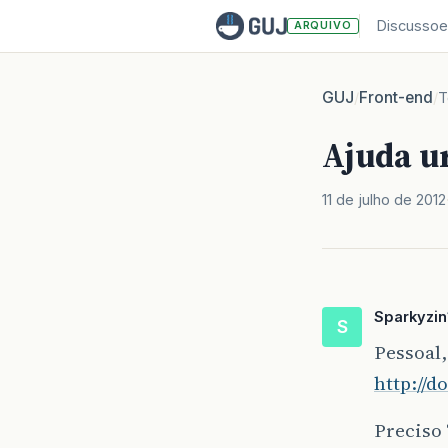
Discussoe
ARQUIVO
GUJ
Front-end
/
/
T
Ajuda u
11 de julho de 2012
Sparkyzin
S
Pessoal,
http://
Preciso