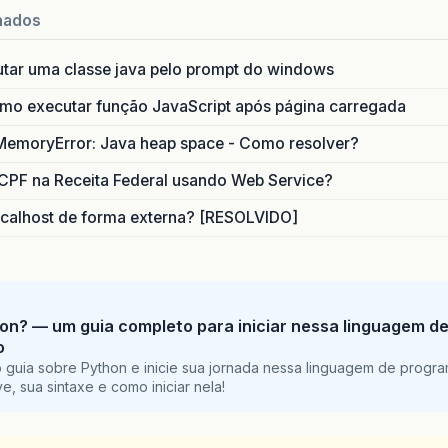
nados
utar uma classe java pelo prompt do windows
o executar função JavaScript após página carregada
MemoryError: Java heap space - Como resolver?
CPF na Receita Federal usando Web Service?
calhost de forma externa? [RESOLVIDO]
on? — um guia completo para iniciar nessa linguagem d
o
 guia sobre Python e inicie sua jornada nessa linguagem de progr
e, sua sintaxe e como iniciar nela!