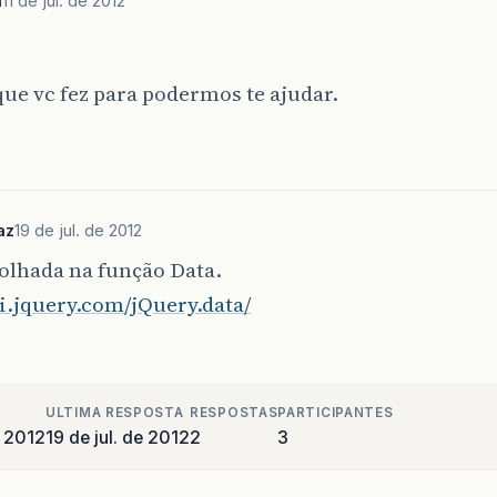
a
11 de jul. de 2012
que vc fez para podermos te ajudar.
az
19 de jul. de 2012
olhada na função Data.
pi.jquery.com/jQuery.data/
ULTIMA RESPOSTA
RESPOSTAS
PARTICIPANTES
e 2012
19 de jul. de 2012
2
3