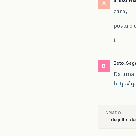
alissonvl
A
cara,
posta o 
t+
Beto_Sag
B
Da uma 
http://a
CRIADO
11 de julho d