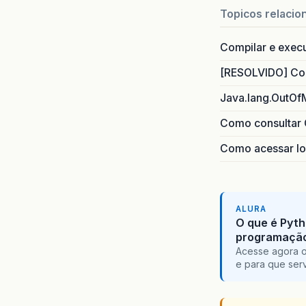
Topicos relacio
Compilar e exec
[RESOLVIDO] Com
Java.lang.OutOf
Como consultar 
Como acessar lo
ALURA
O que é Pyth
programaçã
Acesse agora o
e para que serv