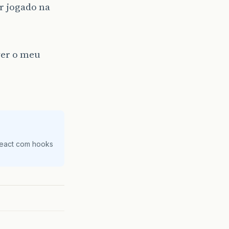
r jogado na
ver o meu
React com hooks