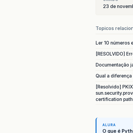
23 de novem
else
i
System
Topicos relacio
String
Ler 10 números e
System
[RESOLVIDO] Err
double
Documentação j
double
Qual a diferença
[Resolvido] PKIX 
System
sun.security.prov
certification pat
}
}
ALURA
O que é Pyth