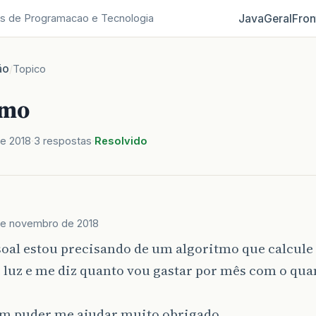
Java
Geral
Fron
s de Programacao e Tecnologia
ão
/
Topico
imo
e 2018
3 respostas
Resolvido
de novembro de 2018
soal estou precisando de um algoritmo que calcule 
 luz e me diz quanto vou gastar por mês com o qua
ém puder me ajudar muito obrigado.