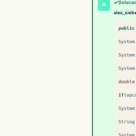
Solucao
A
alex_sieb
public
System
System
System
double
if
(
opc
System
String
System