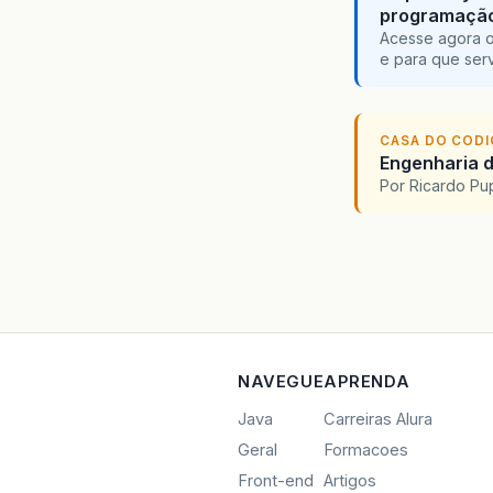
programaçã
Acesse agora o
e para que serv
CASA DO COD
Engenharia d
Por Ricardo P
NAVEGUE
APRENDA
Java
Carreiras Alura
Geral
Formacoes
Front-end
Artigos