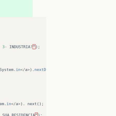
3
-
INDUSTRIA
?
”
);
System
.
in
</
a
>
).
nextDouble
();
em
.
in
</
a
>
).
next
();
SUA
RESIDENCIA
”
);