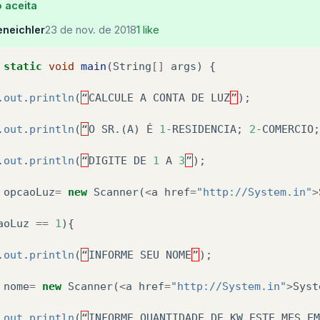
 aceita
eneichler
23 de nov. de 2018
1 like
static
void
main
(
String
[]
args
)
{
.
out
.
println
(
“
CALCULE
A
CONTA
DE
LUZ
”
);
.
out
.
println
(
“
O
SR
.(
A
)
É
1
-
RESIDENCIA
;
2
-
COMERCIO
;
.
out
.
println
(
“
DIGITE
DE
1
A
3
”
);
opcaoLuz
=
new
Scanner
(
<
a
href
=
"http://System.in"
>
aoLuz
==
1
){
.
out
.
println
(
“
INFORME
SEU
NOME
”
);
nome
=
new
Scanner
(
<
a
href
=
"http://System.in"
>
Syst
.
out
.
println
(
“
INFORME
QUANTIDADE
DE
KW
ESTE
MES
EM