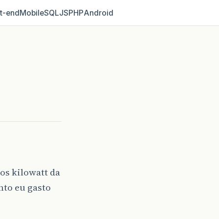
t‑end
Mobile
SQL
JS
PHP
Android
os kilowatt da
nto eu gasto