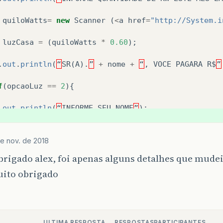
quiloWatts
=
new
Scanner
(
<
a
href
=
"http://System.i
luzCasa
=
(
quiloWatts
*
0.60
);
.
out
.
println
(
“
SR
(
A
).
”
+
nome
+
“
,
VOCE
PAGARA
R$
”
f
(
opcaoLuz
==
2
){
.
out
.
println
(
“
INFORME
SEU
NOME
”
);
nomeComercio
=
new
Scanner
(
<
a
href
=
"http://System
e nov. de 2018
.
out
.
println
(
“
INFORME
QUANTIDADE
DE
KW
ESTE
MES
EM
rigado alex, foi apenas alguns detalhes que mudei
uito obrigado
quiloWattsC
=
new
Scanner
(
<
a
href
=
"http://System.
luzComercio
=
(
quiloWattsC
*
0.48
);
.
out
.
println
(
“
SR
(
A
).
”
+
nomeComercio
+
“
,
VOCE
P
ULTIMA RESPOSTA
RESPOSTAS
PARTICIPANTES