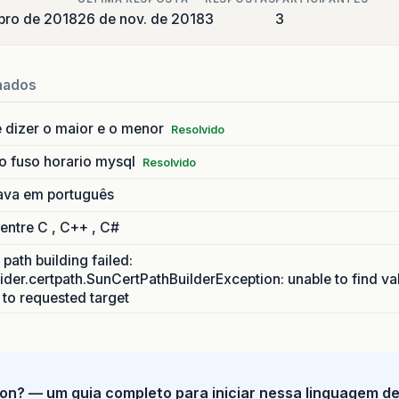
bro de 2018
26 de nov. de 2018
3
3
f
(
opcaoLuz
==
3
){
.
out
.
println
(
“
INFORME
SEU
NOME
”
);
nados
nomeIndustria
=
new
Scanner
(
<
a
href
=
"http://Syste
 dizer o maior e o menor
Resolvido
.
out
.
println
(
“
INFORME
QUANTIDADE
DE
KW
ESTE
MES
EM
o fuso horario mysql
Resolvido
quiloWattsI
=
new
Scanner
(
<
a
href
=
"http://System.
ava em português
luzIndustria
=
(
quiloWattsI
*
1.29
);
 entre C , C++ , C#
path building failed:
.
out
.
println
(
“
SR
(
A
).
”
+
nomeIndustria
+
“
,
VOCE
ider.certpath.SunCertPathBuilderException: unable to find va
h to requested target
on? — um guia completo para iniciar nessa linguagem d