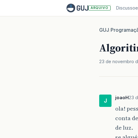
Discussoe
ARQUIVO
GUJ
Programaç
/
Algorit
23 de novembro d
joaoH
23 
J
ola! pes
conta de
de luz.
se algu