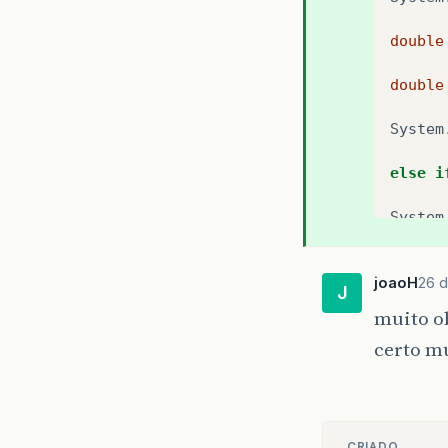
double
double
System
else
i
System
String
joaoH
26 d
J
System
muito ob
certo m
double
double
System
CRIADO