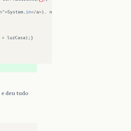
n"
>
System
.
in
</
a
>
).
nextDouble
();
+
luzCasa
);}
.in"
>
System
.
in
</
a
>
).
next
();
SEU
COMERCIO
”
);
 e deu tudo
in"
>
System
.
in
</
a
>
).
nextDouble
();
AGARA
R$
”
+
luzComercio
);}