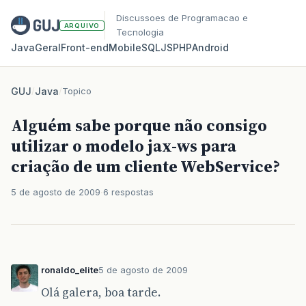
Discussoes de Programacao e
ARQUIVO
Tecnologia
Java
Geral
Front‑end
Mobile
SQL
JS
PHP
Android
GUJ
/
Java
/
Topico
Alguém sabe porque não consigo
utilizar o modelo jax-ws para
criação de um cliente WebService?
5 de agosto de 2009
6 respostas
ronaldo_elite
5 de agosto de 2009
Olá galera, boa tarde.