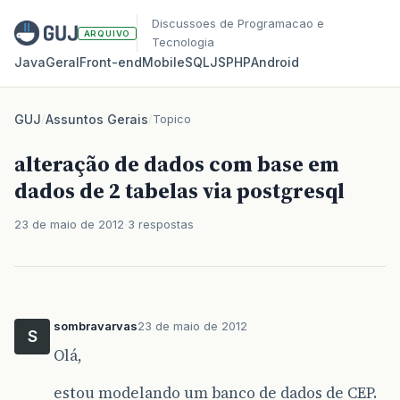
Discussoes de Programacao e
ARQUIVO
Tecnologia
Java
Geral
Front‑end
Mobile
SQL
JS
PHP
Android
GUJ
/
Assuntos Gerais
/
Topico
alteração de dados com base em
dados de 2 tabelas via postgresql
23 de maio de 2012
3 respostas
sombravarvas
23 de maio de 2012
S
Olá,
estou modelando um banco de dados de CEP.