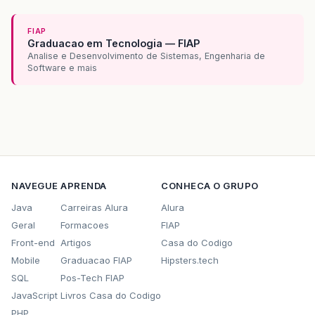
FIAP
Graduacao em Tecnologia — FIAP
Analise e Desenvolvimento de Sistemas, Engenharia de
Software e mais
NAVEGUE
APRENDA
CONHECA O GRUPO
Java
Carreiras Alura
Alura
Geral
Formacoes
FIAP
Front-end
Artigos
Casa do Codigo
Mobile
Graduacao FIAP
Hipsters.tech
SQL
Pos-Tech FIAP
JavaScript
Livros Casa do Codigo
PHP