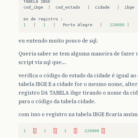
TABELA
IBGE
cod_ibge
|
cod_estado
|
cidade
|
ibge
ex
de
registro
:
1
|
1
|
Porto
Alegre
|
220000
|
eu entendo muito pouco de sql.
Queria saber se tem alguma maneira de fazer
script via sql que…
verifica o código do estado da cidade é igual ao
tabela IBGE E a cidade for o mesmo nome, alter
registro DA TABELA ibge tirando o nome da ci
para o código da tabela cidade.
com isso o registro na tabela IBGE ficaria assim
1
|
1
|
1
|
220000
|