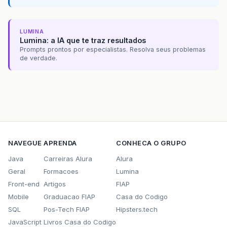
LUMINA
Lumina: a IA que te traz resultados
Prompts prontos por especialistas. Resolva seus problemas
de verdade.
NAVEGUE
APRENDA
CONHECA O GRUPO
Java
Carreiras Alura
Alura
Geral
Formacoes
Lumina
Front-end
Artigos
FIAP
Mobile
Graduacao FIAP
Casa do Codigo
SQL
Pos-Tech FIAP
Hipsters.tech
JavaScript
Livros Casa do Codigo