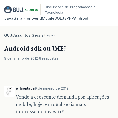
Discussoes de Programacao e
ARQUIVO
Tecnologia
Java
Geral
Front‑end
Mobile
SQL
JS
PHP
Android
GUJ
/
Assuntos Gerais
/
Topico
Android sdk ou JME?
9 de janeiro de 2012
8 respostas
wilsontads
9 de janeiro de 2012
Vendo a crescente demanda por aplicações
mobile, hoje, em qual seria mais
interessante investir?