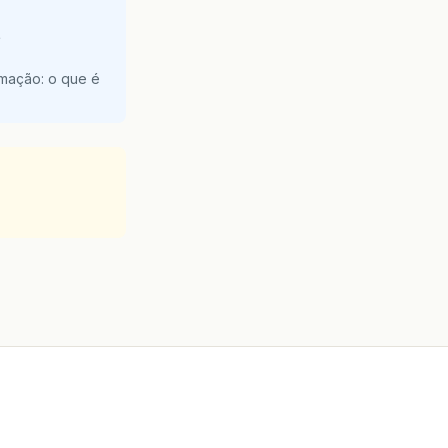
e
amação: o que é