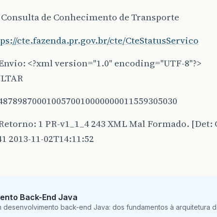
: Consulta de Conhecimento de Transporte
tps://cte.fazenda.pr.gov.br/cte/CteStatusServico
Envio: <?xml version="1.0" encoding="UTF-8"?>
ULTAR
4878987000100570010000000011559305030
Retorno: 1 PR-v1_1_4 243 XML Mal Formado. [Det:
1 2013-11-02T14:11:52
ento Back-End Java
m desenvolvimento back-end Java: dos fundamentos à arquitetura de