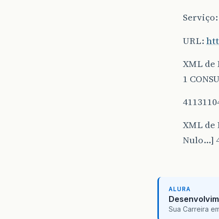
Serviço
URL:
ht
XML de 
1 CONS
4113110
XML de 
Nulo…] 4
ALURA
Desenvolvim
Sua Carreira e