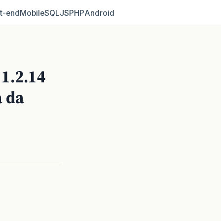
t‑end
Mobile
SQL
JS
PHP
Android
1.2.14
a da