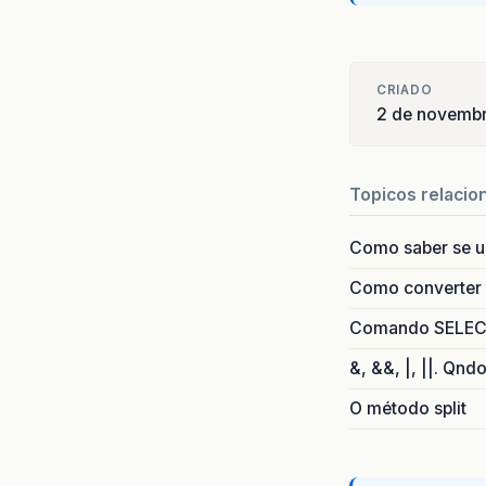
CRIADO
2 de novemb
Topicos relacio
Como saber se 
Como converter i
Comando SELECT 
&, &&, |, ||. Qnd
O método split