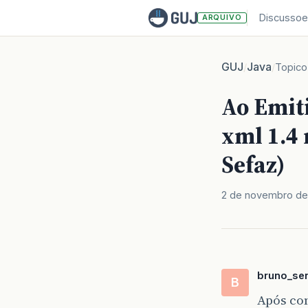
Discussoe
ARQUIVO
GUJ
Java
/
/
Topico
Ao Emiti
xml 1.4 
Sefaz)
2 de novembro de
bruno_se
B
Após co