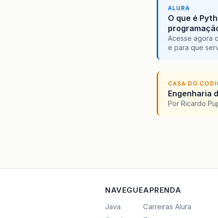
ALURA
O que é Pyth
programaçã
Acesse agora o
e para que serv
CASA DO COD
Engenharia d
Por Ricardo P
NAVEGUE
APRENDA
Java
Carreiras Alura