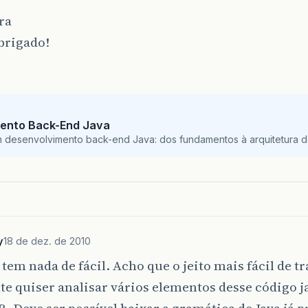
ra
brigado!
ento Back-End Java
m desenvolvimento back-end Java: dos fundamentos à arquitetura de
y
18 de dez. de 2010
 tem nada de fácil. Acho que o jeito mais fácil de tr
e quiser analisar vários elementos desse código ja
. Deve ser possível baixar a gramática do Java já p