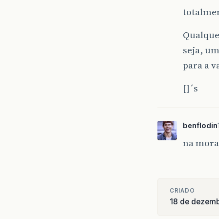
totalmen
Qualquer
seja, um
para a v
[]´s
benflodin
na moral
CRIADO
18 de dezem