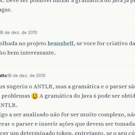
ugar.
18 de dez. de 2010
olhada no projeto
beanshell
, se voce for criativo d
ho bem interessante.
tto
18 de dez. de 2010
us sugeriu o ANTLR, mas a gramática e o parser s
s problemas
A gramática do Java 6 pode ser obti
 ANTLR.
igo a ser analisado não for ser muito complexo, nã
gerar o parser e inserir ações que devem ser tomada
er um determinado token, entretanto, se o seu có