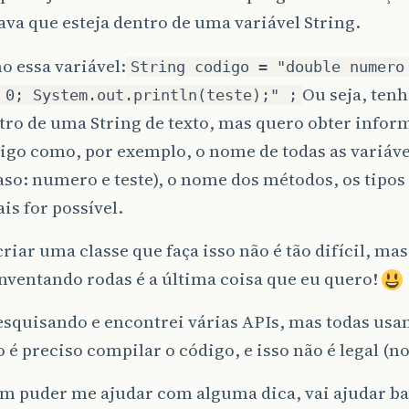
ava que esteja dentro de uma variável String.
o essa variável:
String codigo = "double numero
Ou seja, ten
 0; System.out.println(teste);" ;
tro de uma String de texto, mas quero obter infor
igo como, por exemplo, o nome de todas as variáve
aso: numero e teste), o nome dos métodos, os tipo
is for possível.
criar uma classe que faça isso não é tão difícil, ma
inventando rodas é a última coisa que eu quero!
squisando e encontrei várias APIs, mas todas usam
o é preciso compilar o código, e isso não é legal (n
ém puder me ajudar com alguma dica, vai ajudar ba