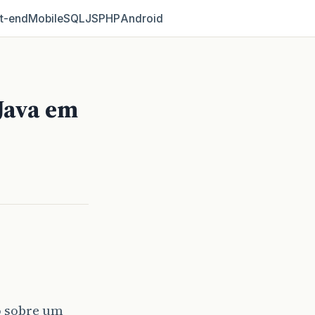
t‑end
Mobile
SQL
JS
PHP
Android
 Java em
o sobre um