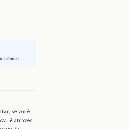
 sistemas...
atar, se você
va, é através
ronta de