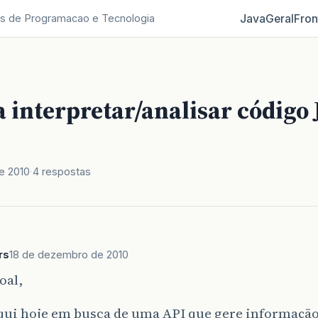
Java
Geral
Fron
s de Programacao e Tecnologia
 interpretar/analisar código
e 2010
4 respostas
rs
18 de dezembro de 2010
oal,
qui hoje em busca de uma API que gere informaçã