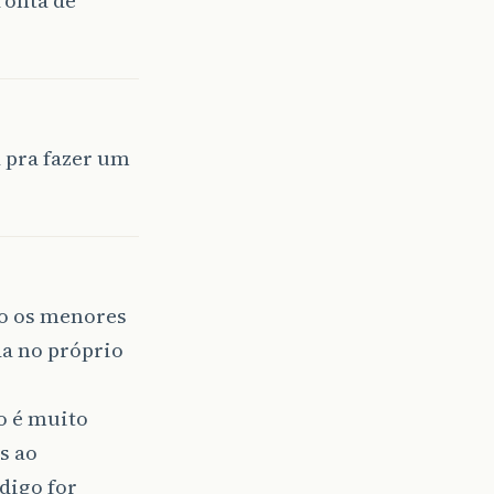
a pra fazer um
ão os menores
da no próprio
o é muito
s ao
digo for