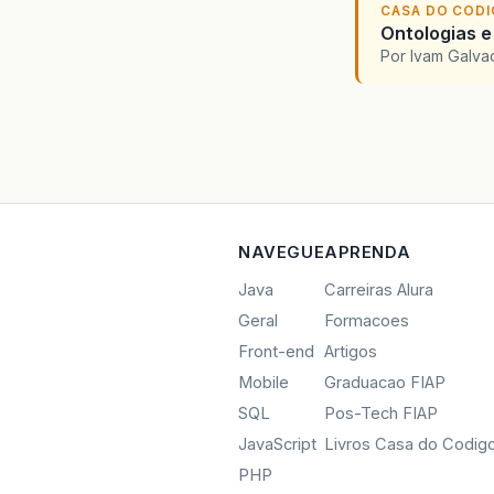
CASA DO COD
Ontologias e
Por Ivam Galva
NAVEGUE
APRENDA
Java
Carreiras Alura
Geral
Formacoes
Front-end
Artigos
Mobile
Graduacao FIAP
SQL
Pos-Tech FIAP
JavaScript
Livros Casa do Codig
PHP