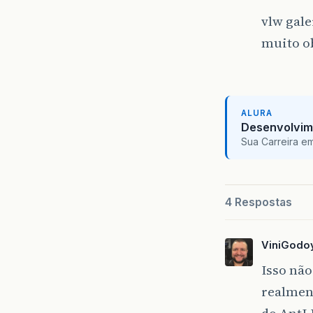
vlw gale
muito o
ALURA
Desenvolvim
Sua Carreira e
4 Respostas
ViniGodo
Isso não
realment
do AntLR