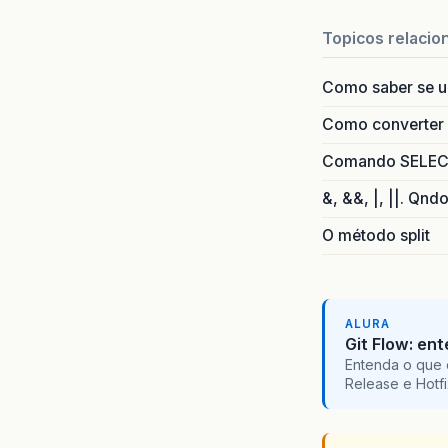
Topicos relacio
Como saber se 
Como converter i
Comando SELECT 
&, &&, |, ||. Qnd
O método split
ALURA
Git Flow: en
Entenda o que 
Release e Hotf