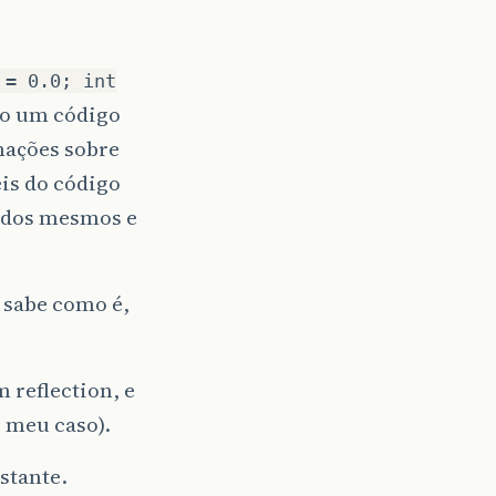
 = 0.0; int
ho um código
mações sobre
is do código
s dos mesmos e
s sabe como é,
 reflection, e
o meu caso).
stante.