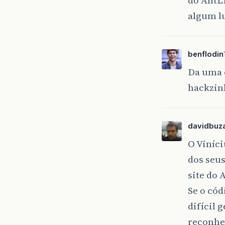
algum l
benflodin
Da uma 
hackzin
davidbuza
O Viníci
dos seu
site do
Se o cód
difícil 
reconhec