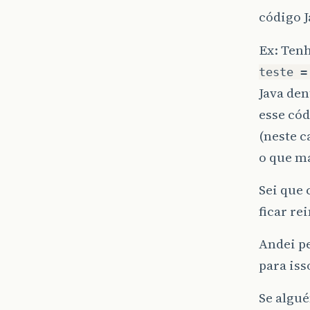
código J
Ex: Tenh
teste =
Java den
esse cód
(neste c
o que ma
Sei que 
ficar re
Andei pe
para iss
Se algu