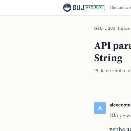
Discussoe
ARQUIVO
GUJ
Java
/
/
Topico
API para
String
18 de dezembro d
alexcosta
A
Olá pess
venho a