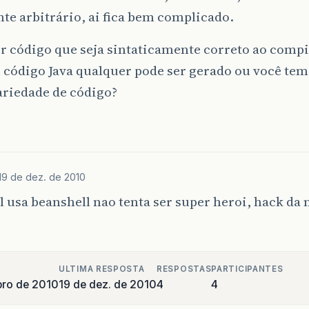
te arbitrário, ai fica bem complicado.
 código que seja sintaticamente correto ao compi
 código Java qualquer pode ser gerado ou você tem
ariedade de código?
19 de dez. de 2010
 usa beanshell nao tenta ser super heroi, hack da n
ULTIMA RESPOSTA
RESPOSTAS
PARTICIPANTES
bro de 2010
19 de dez. de 2010
4
4