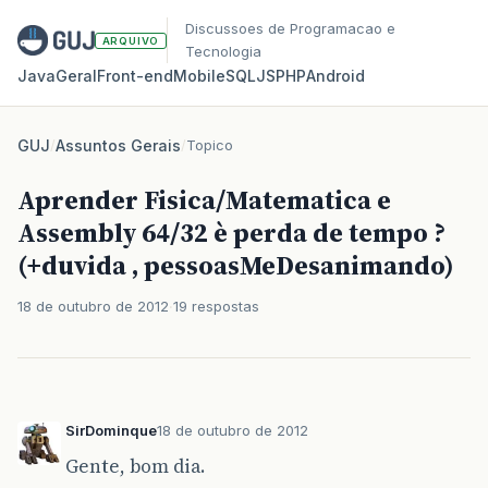
Discussoes de Programacao e
ARQUIVO
Tecnologia
Java
Geral
Front‑end
Mobile
SQL
JS
PHP
Android
GUJ
/
Assuntos Gerais
/
Topico
Aprender Fisica/Matematica e
Assembly 64/32 è perda de tempo ?
(+duvida , pessoasMeDesanimando)
18 de outubro de 2012
19 respostas
SirDominque
18 de outubro de 2012
Gente, bom dia.