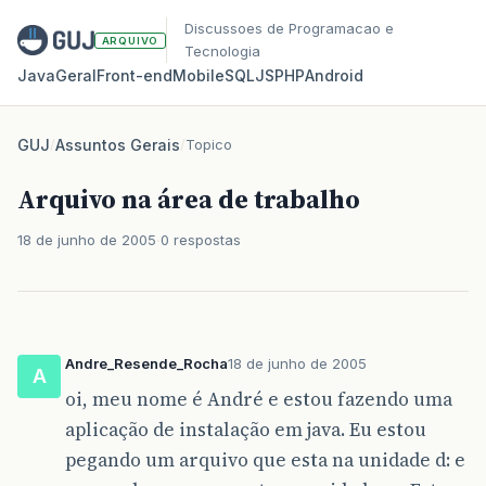
Discussoes de Programacao e
ARQUIVO
Tecnologia
Java
Geral
Front‑end
Mobile
SQL
JS
PHP
Android
GUJ
/
Assuntos Gerais
/
Topico
Arquivo na área de trabalho
18 de junho de 2005
0 respostas
Andre_Resende_Rocha
18 de junho de 2005
A
oi, meu nome é André e estou fazendo uma
aplicação de instalação em java. Eu estou
pegando um arquivo que esta na unidade d: e