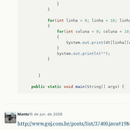
}
}
for
(
int
linha
=
0
;
linha
<
10
;
linh
{
for
(
int
coluna
=
0
;
coluna
<
10
{
System
.
out
.
print
(
dt
[
linha
][
}
System
.
out
.
println
(
""
);
}
}
public
static
void
main
(
String
[]
args
)
{
new
ArrayBidimensional
().
name
();
}
Mantu
16 de jun. de 2008
}
http://www.guj.com.br/posts/list/37400.java#198