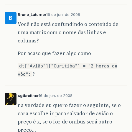
Bruno_Laturner
16 de jun. de 2008
B
Você não está confundindo o conteúdo de
uma matriz com o nome das linhas e
colunas?
Por acaso que fazer algo como
dt["Avião"]["Curitiba"] = "2 horas de
?
vôo";
sgtbreitner
16 de jun. de 2008
na verdade eu quero fazer o seguinte, se o
cara escolhe ir para salvador de avião o
preço é x, se o for de onibus será outro
preço…