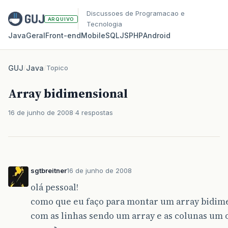
Discussoes de Programacao e
ARQUIVO
Tecnologia
Java
Geral
Front‑end
Mobile
SQL
JS
PHP
Android
GUJ
/
Java
/
Topico
Array bidimensional
16 de junho de 2008
4 respostas
sgtbreitner
16 de junho de 2008
olá pessoal!
como que eu faço para montar um array bidim
com as linhas sendo um array e as colunas um 