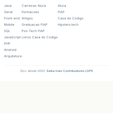
Java
Carreiras Alura
Alura
Geral
Formacoes
FIAP
Front-end
Artigos
Casa do Codigo
Mobile
Graduacao FIAP
Hipsters.tech
SQL
Pos-Tech FIAP
JavaScript
Livros Casa do Codigo
PHP
Android
Arquitetura
GUJ: desde 2002.
·
Saiba mais
·
Contribuidores
·
LGPD