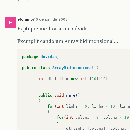
efcjunior
16 de jun. de 2008
E
Explique melhor a sua dúvida…
Exemplificando um Array bidimensional…
package
duvidas
;
public
class
ArrayBidimensional
{
int
dt
[][]
=
new
int
[
10
][
10
]
;
public
void
name
()
{
for
(
int
linha
=
0
;
linha
<
10
;
linh
{
for
(
int
coluna
=
0
;
coluna
<
10
{
dt
[
linha
][
coluna
]=
coluna
;