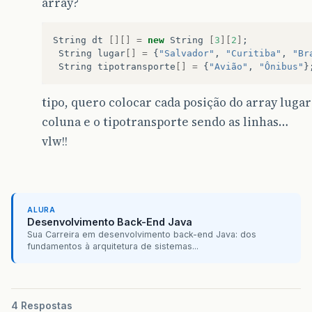
array?
String
dt
[][]
=
new
String
[
3
][
2
]
;
String
lugar
[]
=
{
"Salvador"
,
"Curitiba"
,
"Br
String
tipotransporte
[]
=
{
"Avião"
,
"Ônibus"
}
tipo, quero colocar cada posição do array luga
coluna e o tipotransporte sendo as linhas…
vlw!!
ALURA
Desenvolvimento Back-End Java
Sua Carreira em desenvolvimento back-end Java: dos
fundamentos à arquitetura de sistemas...
4 Respostas