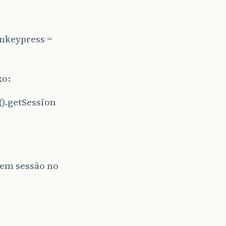
nkeypress =
xo:
().getSession
 em sessão no