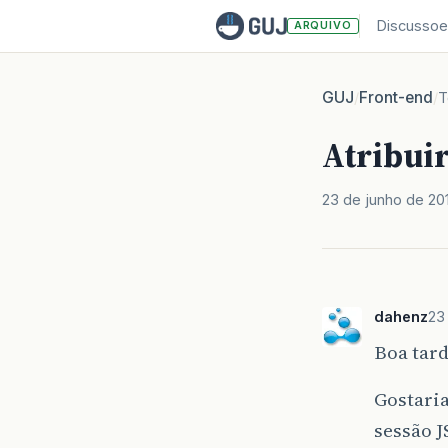
Discussoe
ARQUIVO
GUJ
Front-end
/
/
T
Atribuir
23 de junho de 20
dahenz
23
Boa tard
Gostaria
sessão J