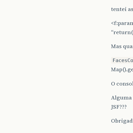
tentei a
<f:para
“return(r
Mas qua
FacesC
Map().ge
O conso
Alguma 
JSF???
Obrigad