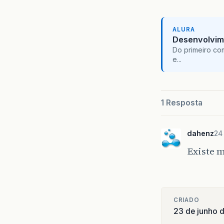
ALURA
Desenvolvim
Do primeiro co
e...
1 Resposta
dahenz
24
Existe m
CRIADO
23 de junho 