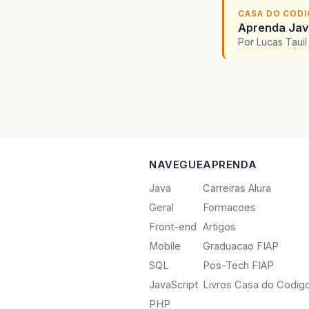
CASA DO COD
Aprenda Java
Por Lucas Taui
NAVEGUE
APRENDA
Java
Carreiras Alura
Geral
Formacoes
Front-end
Artigos
Mobile
Graduacao FIAP
SQL
Pos-Tech FIAP
JavaScript
Livros Casa do Codig
PHP