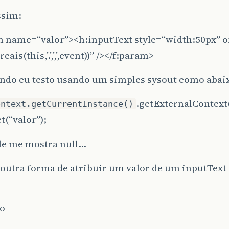
ssim:
m name=“valor”><h:inputText style=“width:50px” o
eais(this,’.’,’,’,event))” /></f:param>
ndo eu testo usando um simples sysout como abai
.getExternalContext
ontext.getCurrentInstance()
t(“valor”);
le me mostra null…
outra forma de atribuir um valor de um inputText
o