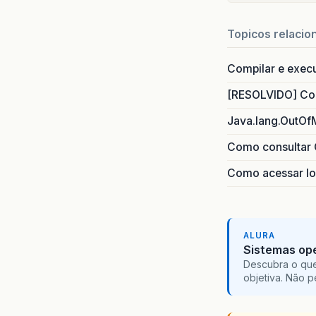
Topicos relacio
Compilar e exec
[RESOLVIDO] Com
Java.lang.OutOf
Como consultar 
Como acessar lo
ALURA
Sistemas ope
Descubra o que
objetiva. Não 