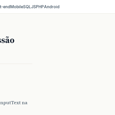
t‑end
Mobile
SQL
JS
PHP
Android
ssão
inputText na