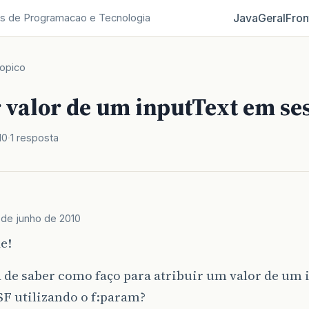
Java
Geral
Fron
s de Programacao e Tecnologia
opico
 valor de um inputText em se
10
1 resposta
 de junho de 2010
e!
 de saber como faço para atribuir um valor de um 
SF utilizando o f:param?