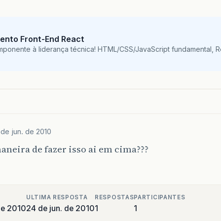
ento Front-End React
mponente à liderança técnica! HTML/CSS/JavaScript fundamental, 
 de jun. de 2010
aneira de fazer isso ai em cima???
ULTIMA RESPOSTA
RESPOSTAS
PARTICIPANTES
de 2010
24 de jun. de 2010
1
1