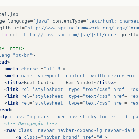
ge
language
=
"java"
contentType
=
"text/html; charset
glib
uri
=
"http://www.springframework.org/tags/form
lib
uri
=
"http://java.sun.com/jsp/jstl/core"
prefix
YPE html>
lang
=
"pt-br"
>
ead
>
<
meta
charset
=
"utf-8"
>
<
meta
name
=
"viewport"
content
=
"width=device-widt
<
title
>
Reef Control - Bem Vindo!
</
title
>
<
link
rel
=
"stylesheet"
type
=
"text/css"
href
=
"res
<
link
rel
=
"stylesheet"
type
=
"text/css"
href
=
"res
<
link
rel
=
"stylesheet"
type
=
"text/css"
href
=
"res
head
>
ody
class
=
"bg-dark fixed-nav sticky-footer"
id
=
"pa
<!-- Navegação !-->
<
nav
class
=
"navbar navbar-expand-lg navbar-dark 
<
a
class
=
"navbar-brand"
href
=
"#"
>