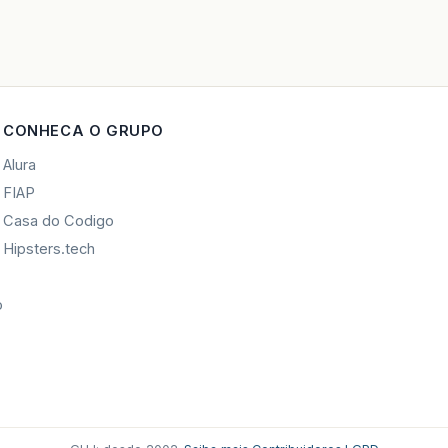
<
span
class
=
"nav-lin
</
a
>
</
li
>
<
li
class
=
"dropdown-item bg-
<
a
class
=
"nav-link"
href
CONHECA O GRUPO
<
i
class
=
"fa fa-fw f
<
span
class
=
"nav-lin
Alura
</
a
>
FIAP
</
li
>
Casa do Codigo
<
li
class
=
"dropdown-item bg-
Hipsters.tech
<
a
class
=
"nav-link"
href
<
i
class
=
"fa fa-fw f
o
<
span
class
=
"nav-lin
</
a
>
</
li
>
</
ul
>
</
li
>
</
ul
>