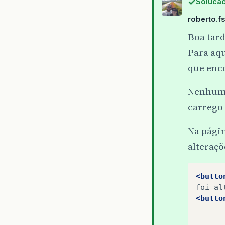
Solucao
roberto.f
Boa tard
Para aqu
que enc
Nenhuma 
carrego 
Na págin
alteraçõ
<butto
foi
al
<butto