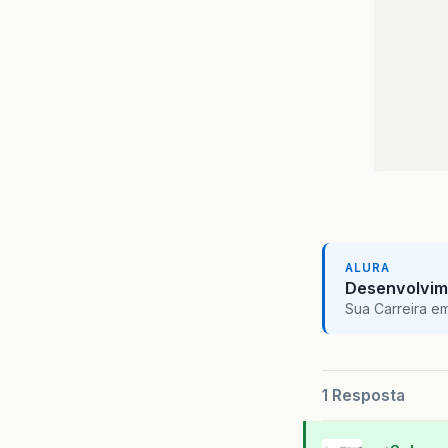
				Reef
ALURA
Desenvolvim
Sua Carreira e
1 Resposta