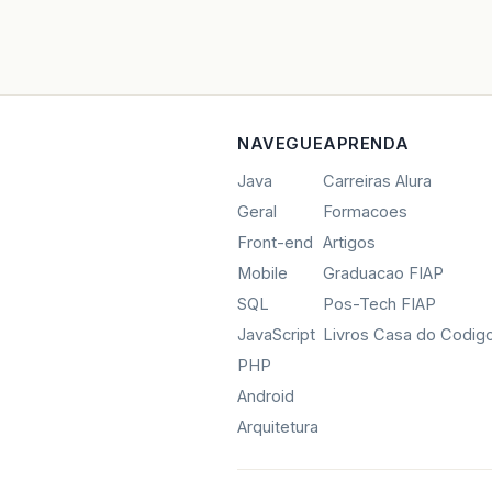
NAVEGUE
APRENDA
Java
Carreiras Alura
Geral
Formacoes
Front-end
Artigos
Mobile
Graduacao FIAP
SQL
Pos-Tech FIAP
JavaScript
Livros Casa do Codig
PHP
Android
Arquitetura