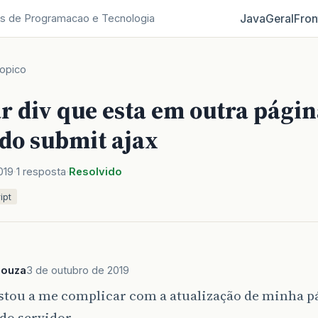
Java
Geral
Fron
s de Programacao e Tecnologia
opico
r div que esta em outra págin
 do submit ajax
019
1 resposta
Resolvido
ipt
souza
3 de outubro de 2019
stou a me complicar com a atualização de minha pá
do servidor.