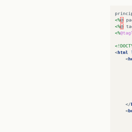
<%
@
pa
<%
@
ta
<%
@tag
<!DOCT
<
html
<
h
</
<
b