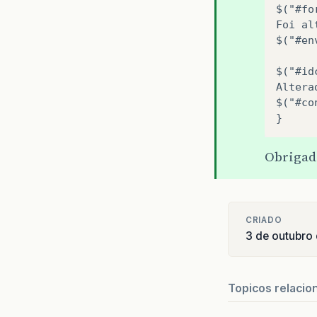
$("#fo
Foi
al
$("#en
$("#id
Altera
$("#co
Obrigad
CRIADO
3 de outubro
Topicos relacio