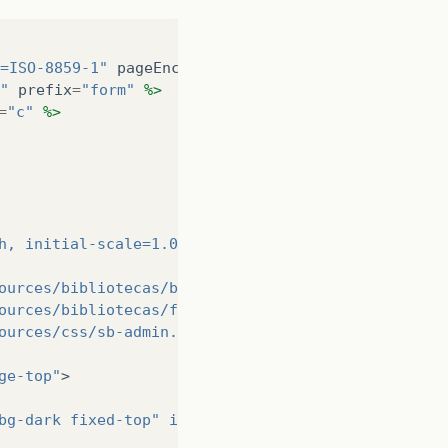
=ISO-8859-1"
pageEncoding
=
"ISO-8859-1"
%>
"
prefix
=
"form"
%>
=
"c"
%>
h, initial-scale=1.0, maximum-scale=1.0, user-scal
ources/bibliotecas/bootstrap/css/bootstrap.min.css
ources/bibliotecas/font-awesome/css/font-awesome.m
ources/css/sb-admin.min.css"
>
ge-top"
>
bg-dark fixed-top"
id
=
"mainNav"
>