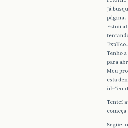
Já busqu
página.
Estou at
tentando
Explico
Tenho a 
para abr
Meu pro
esta den
id=“cont
Tentei a
começa a
Segue m