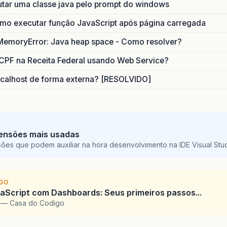
utar uma classe java pelo prompt do windows
</
li
>
o executar função JavaScript após página carregada
<!-- Opção dropdown Configurações --
<
li
class
=
"nav-item dropdown"
>
MemoryError: Java heap space - Como resolver?
<
a
class
=
"nav-link dropdown-togg
CPF na Receita Federal usando Web Service?
<
i
class
=
"fa fa-fw fa-table"
<
span
class
=
"nav-link-text"
>
calhost de forma externa? [RESOLVIDO]
</
a
>
<
ul
class
=
"dropdown-menu bg-dark
<
li
class
=
"dropdown-item bg-
<
a
class
=
"nav-link"
href
ensões mais usadas
<
i
class
=
"fa fa-fw f
sões que podem auxiliar na hora desenvolvimento na IDE Visual St
<
span
class
=
"nav-lin
</
a
>
</
li
>
IGO
Script com Dashboards: Seus primeiros passos...
<
li
class
=
"dropdown-item bg-
l — Casa do Codigo
<
a
class
=
"nav-link"
href
<
i
class
=
"fa fa-fw f