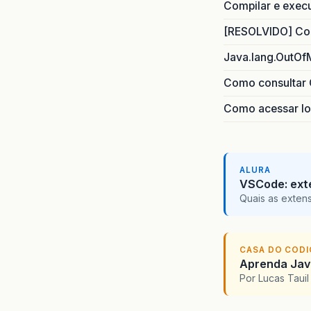
Compilar e exec
[RESOLVIDO] Com
Java.lang.OutOf
Como consultar 
Como acessar lo
ALURA
VSCode: ext
Quais as exten
CASA DO COD
Aprenda Java
Por Lucas Taui