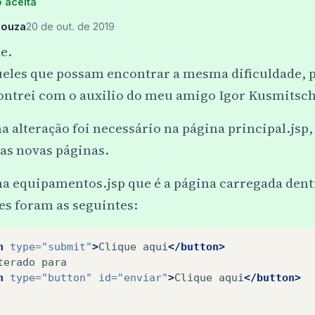
 aceita
<
i
class
=
"fa fa-plug"
></
i
>
<
span
class
=
"nav-link-text"
>
souza
20 de out. de 2019
</
a
>
e.
</
li
>
eles que possam encontrar a mesma dificuldade, p
<!-- Opção dropdown População -->
ontrei com o auxilio do meu amigo Igor Kusmitsch
<
li
class
=
"nav-item dropdown bg-dark
<
a
class
=
"nav-link dropdown-togg
alteração foi necessário na página principal.jsp, 
<
i
class
=
"fa fa-users"
></
i
>
<
span
class
=
"nav-link-text"
>
as novas páginas.
</
a
>
a equipamentos.jsp que é a página carregada dentr
<
ul
class
=
"dropdown-menu bg-dark
es foram as seguintes:
<
li
class
=
"dropdown-item bg-
<
a
class
=
"nav-link"
href
<
i
class
=
"fa fa-eerc
n
type=
"submit"
>
Clique
aqui
</button>
<
span
class
=
"nav-lin
terado
</
a
>
n
type=
"button"
id=
"enviar"
>
Clique
aqui
</button>
</
li
>
<
li
class
=
"dropdown-item bg-