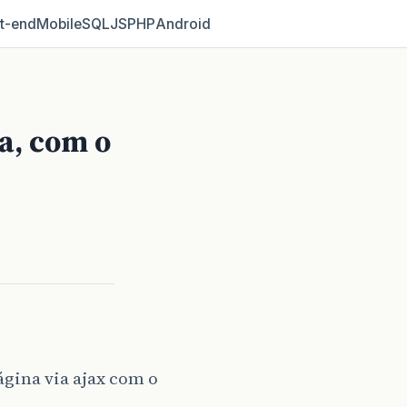
t‑end
Mobile
SQL
JS
PHP
Android
a, com o
gina via ajax com o