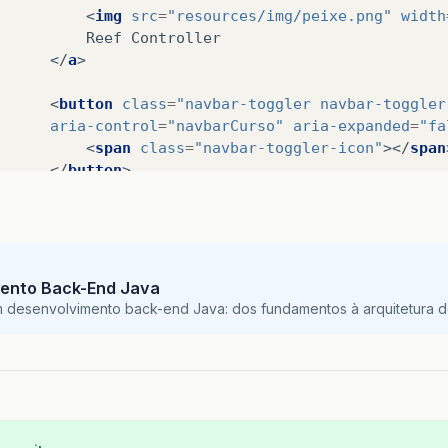
<
img
src
=
"resources/img/peixe.png"
width
 Controller

</
a
>
<
button
class
=
"navbar-toggler navbar-toggler
aria-control
=
"navbarCurso"
aria-expanded
=
"fa
<
span
class
=
"navbar-toggler-icon"
></
span
</
button
>
<
div
id
=
"navbarCurso"
class
=
"collapse navbar
<
ul
class
=
"navbar-nav navbar-sidenav"
id
<
li
class
=
"nav-item"
data-toggle
=
"to
<
a
class
=
"nav-link"
href
=
"monito
ento Back-End Java
<
i
class
=
"fa fa-thermometer-
m desenvolvimento back-end Java: dos fundamentos à arquitetura de
<
span
class
=
"nav-link-text"
>
</
a
>
</
li
>
<
li
class
=
"nav-item"
data-toggle
=
"to
<
a
class
=
"nav-link"
href
=
"equipa