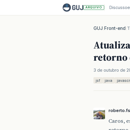
Discussoe
ARQUIVO
GUJ
Front-end
/
/
T
Atualiza
retorno
3 de outubro de 2
jsf
java
javascr
roberto.f
Caros, e
retorno 