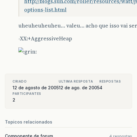
http://blogs.sun.com/roller/resources/watt/
options-list.html
uheuheuheuheu… valeu… acho que isso vai se
-XX:+AggressiveHeap
CRIADO
ULTIMA RESPOSTA
RESPOSTAS
12 de agosto de 2005
12 de ago. de 2005
4
PARTICIPANTES
2
Topicos relacionados
Componente de forum
4 respostas