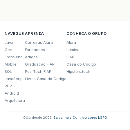
NAVEGUE
APRENDA
CONHECA O GRUPO
Java
Carreiras Alura
Alura
Geral
Formacoes
Lumina
Front-end
Artigos
FIAP
Mobile
Graduacao FIAP
Casa do Codigo
SQL
Pos-Tech FIAP
Hipsters.tech
JavaScript
Livros Casa do Codigo
PHP
Android
Arquitetura
GUJ: desde 2002.
·
Saiba mais
·
Contribuidores
·
LGPD