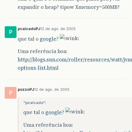
expandir o heap? tipow Xmemory=500MB?
pcalcadoPJ
12 de ago. de 2005
P
que tal o
google
?
Uma referência boa:
http://blogs.sun.com/roller/resources/watt/jvm
options-list.html
pozzoPJ
12 de ago. de 2005
P
“pcalcado”:
que tal o
google
?
Uma referência boa: