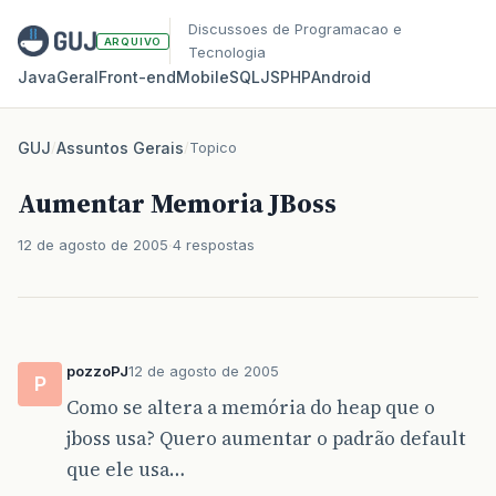
Discussoes de Programacao e
ARQUIVO
Tecnologia
Java
Geral
Front‑end
Mobile
SQL
JS
PHP
Android
GUJ
/
Assuntos Gerais
/
Topico
Aumentar Memoria JBoss
12 de agosto de 2005
4 respostas
pozzoPJ
12 de agosto de 2005
P
Como se altera a memória do heap que o
jboss usa? Quero aumentar o padrão default
que ele usa…