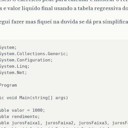
s e valor liquido final usando a tabela regressiva do
gui fazer mas fiquei na duvida se dá pra simplific
System;

System.Collections.Generic;

System.Configuration;

System.Linq;

System.Net;

Program

ic void Main(string[] args)

uble valor = 1000;

uble rendimento;

uble jurosFaixa1, jurosFaixa2, jurosFaixa3, jurosFa