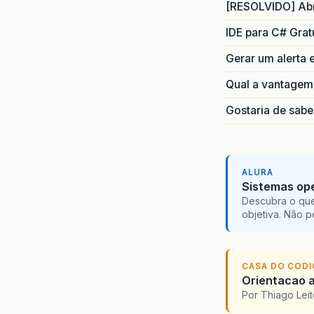
[RESOLVIDO] Abr
      
      
IDE para C# Grat
       
Gerar um alerta
      
Qual a vantagem
      
       
Gostaria de sab
      
      
      
      
ALURA
       
Sistemas ope
      }
Descubra o que
    }

objetiva. Não 
    Co
  }

CASA DO COD
Orientacao a
Por Thiago Lei