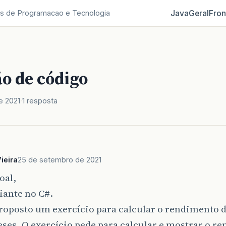
Java
Geral
Fron
s de Programacao e Tecnologia
ão de código
e 2021
1 resposta
ieira
25 de setembro de 2021
oal,
iante no C#.
roposto um exercício para calcular o rendimento 
ses. O exercício pede para calcular e mostrar o 