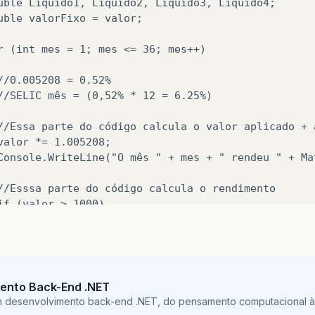
uble Liquido1, Liquido2, Liquido3, Liquido4;

uble valorFixo = valor;

r (int mes = 1; mes <= 36; mes++)

//0.005208 = 0.52%

//SELIC mês = (0,52% * 12 = 6.25%)

//Essa parte do código calcula o valor aplicado + a
valor *= 1.005208;

Console.WriteLine("O mês " + mes + " rendeu " + Ma
//Esssa parte do código calcula o rendimento

if (valor > 1000)



  rendimento = valor - 1000;

  Console.WriteLine("O rendimento foi de R$" + Mat
  //Essa parte calcula e mostra o valor dos juros 
ento Back-End .NET
  if (mes <= 6)

m desenvolvimento back-end .NET, do pensamento computacional à 
 {
