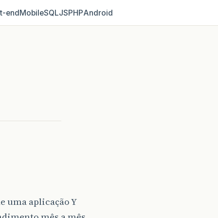
t‑end
Mobile
SQL
JS
PHP
Android
de uma aplicação Y
rendimento mês a mês