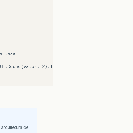
 taxa

th.Round(valor, 2).ToString());

h.Round(rendimento, 2).ToString());

na faixa de 22.5%, subtrai do rendimento e mostra 
arquitetura de