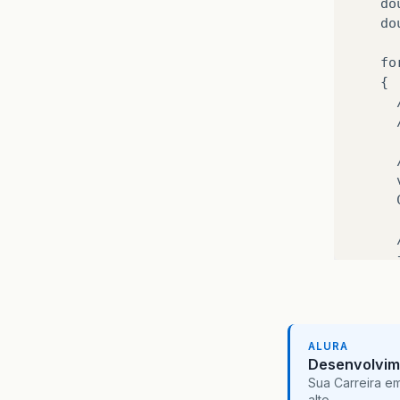
    do
    do
    fo
    {

      
      
      
      
      
      
      
      {
      
      
ALURA
      
Desenvolvim
      
Sua Carreira e
       
alto...