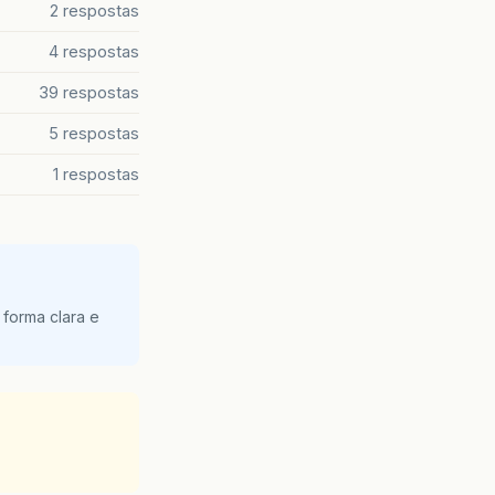
ound(jurosFaixa3, 2).ToString() + " e o rendimento
2 respostas
4 respostas
39 respostas
na faixa de 15%, subtrai do rendimento e mostra o 
5 respostas
1 respostas
xo;

ound(jurosFaixa4, 2).ToString() + " e o rendimento
 forma clara e