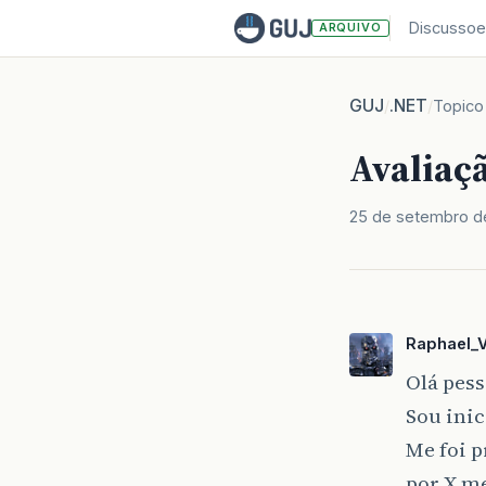
Discussoe
ARQUIVO
GUJ
.NET
/
/
Topico
Avaliaç
25 de setembro d
Raphael_V
Olá pess
Sou inic
Me foi p
por X me