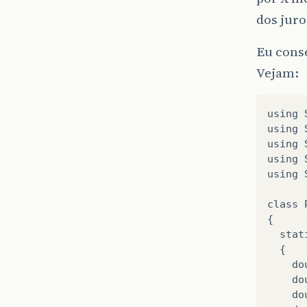
dos juro
Eu conse
Vejam:
using 
using 
using 
using 
using 
class 
{

  stat
  {

    do
    do
    do