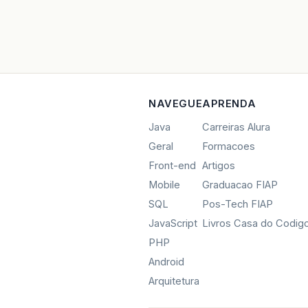
NAVEGUE
APRENDA
Java
Carreiras Alura
Geral
Formacoes
Front-end
Artigos
Mobile
Graduacao FIAP
SQL
Pos-Tech FIAP
JavaScript
Livros Casa do Codig
PHP
Android
Arquitetura