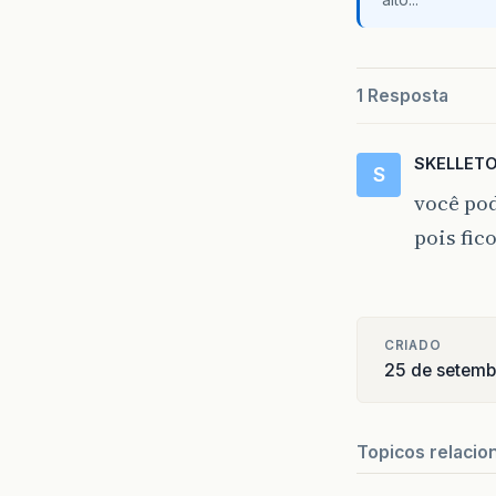
      
      
      
      
1 Resposta
       
SKELLET
      
S
      
você pod
       
pois fic
      
      
      
      
       
CRIADO
25 de setemb
      
      
       
Topicos relacio
      
      