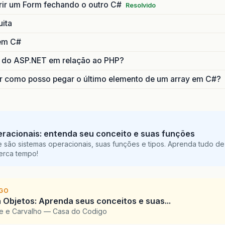
ir um Form fechando o outro C#
    Console.WriteLine("Os juros foram R$" + Math.R
Resolvido
    Console.WriteLine();

uita
 }

 em C#
  //Essa parte calcula e mostra o valor dos juros 
 do ASP.NET em relação ao PHP?
  else

 {

er como posso pegar o último elemento de um array em C#?
    jurosFaixa4 = rendimento * 0.15;

    Liquido4 = (rendimento - jurosFaixa4) + valorFi
    Console.WriteLine("Os juros foram R$" + Math.R
    Console.WriteLine();

 }

racionais: entenda seu conceito e suas funções


 são sistemas operacionais, suas funções e tipos. Aprenda tudo de
perca tempo!
nsole.ReadLine();

IGO
 Objetos: Aprenda seus conceitos e suas...
te e Carvalho — Casa do Codigo