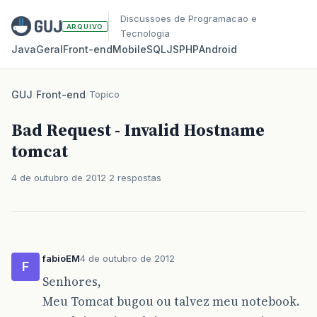
Discussoes de Programacao e
ARQUIVO
Tecnologia
Java
Geral
Front‑end
Mobile
SQL
JS
PHP
Android
GUJ
/
Front-end
/
Topico
Bad Request - Invalid Hostname
tomcat
4 de outubro de 2012
2 respostas
fabioEM
4 de outubro de 2012
F
Senhores,
Meu Tomcat bugou ou talvez meu notebook.