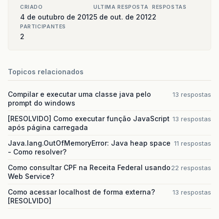
CRIADO
ULTIMA RESPOSTA
RESPOSTAS
4 de outubro de 2012
5 de out. de 2012
2
PARTICIPANTES
2
Topicos relacionados
Compilar e executar uma classe java pelo
13 respostas
prompt do windows
[RESOLVIDO] Como executar função JavaScript
13 respostas
após página carregada
Java.lang.OutOfMemoryError: Java heap space
11 respostas
- Como resolver?
Como consultar CPF na Receita Federal usando
22 respostas
Web Service?
Como acessar localhost de forma externa?
13 respostas
[RESOLVIDO]