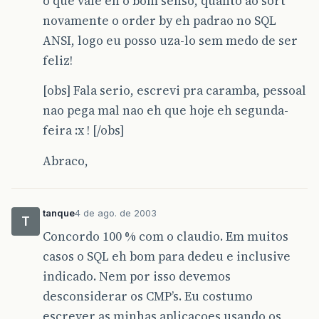
o que vale eh o bom senso, quanto ao sort
novamente o order by eh padrao no SQL
ANSI, logo eu posso uza-lo sem medo de ser
feliz!
[obs] Fala serio, escrevi pra caramba, pessoal
nao pega mal nao eh que hoje eh segunda-
feira :x ! [/obs]
Abraco,
tanque
4 de ago. de 2003
T
Concordo 100 % com o claudio. Em muitos
casos o SQL eh bom para dedeu e inclusive
indicado. Nem por isso devemos
desconsiderar os CMP’s. Eu costumo
escrever as minhas aplicacoes usando os