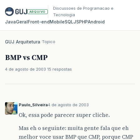
Discussoes de Programacao e
ARQUIVO
Tecnologia
Java
Geral
Front‑end
Mobile
SQL
JS
PHP
Android
GUJ
/
Arquitetura
/
Topico
BMP vs CMP
4 de agosto de 2003
15 respostas
Paulo_Silveira
4 de agosto de 2003
Ok, essa pode parecer super cliche.
Mas eh o seguinte: muita gente fala que eh
melhor voce usar BMP que CMP, porque CMP