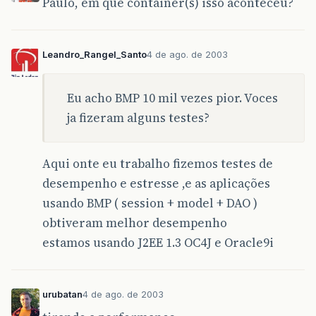
Paulo, em que container(s) isso aconteceu?
Leandro_Rangel_Santo
4 de ago. de 2003
Eu acho BMP 10 mil vezes pior. Voces
ja fizeram alguns testes?
Aqui onte eu trabalho fizemos testes de
desempenho e estresse ,e as aplicações
usando BMP ( session + model + DAO )
obtiveram melhor desempenho
estamos usando J2EE 1.3 OC4J e Oracle9i
urubatan
4 de ago. de 2003