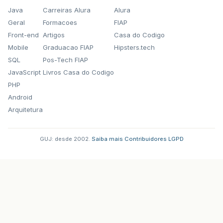
Java
Carreiras Alura
Alura
Geral
Formacoes
FIAP
Front-end
Artigos
Casa do Codigo
Mobile
Graduacao FIAP
Hipsters.tech
SQL
Pos-Tech FIAP
JavaScript
Livros Casa do Codigo
PHP
Android
Arquitetura
GUJ: desde 2002.
·
Saiba mais
·
Contribuidores
·
LGPD