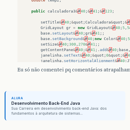
double
temp2
;
public
calculadora3
&
#
40
;
&
#
41
;
&
#
123
;
setTitle
&
#
40
;
&
quot
;
Calculadora
&
quot
;
&
#
GridLayout
gr
=
new
GridLayout
&
#
40
;
5
,
5
base
.
setLayout
&
#
40
;
gr
&
#
41
;;
base
.
setBackground
&
#
40
;
new
Color
&
#
40
;
5
setSize
&
#
40
;
300
,
270
&
#
41
;;
getContentPane
&
#
40
;
&
#
41
;.
add
&
#
40
;
base
janelinha
.
setText
&
#
40
;
&
quot
;
0
&
quot
;
&
#
4
janelinha
.
setHorizontalAlignment
&
#
40
;
J
janelinha
.
setBackground
&
#
40
;
new
Color
&
Eu só não comentei pq comentários atrapalham
getContentPane
&
#
40
;
&
#
41
;.
add
&
#
40
;
jane
for
&
#
40
;
cont
=
0
;
cont
&
lt
;
text
.
length
;
c
&
#
123
;
makeButton
&
#
40
;
text
&
#
91
;
cont
&
#
93
;
ALURA
&
#
125
;
Desenvolvimento Back-End Java
&
#
125
;
Sua Carreira em desenvolvimento back-end Java: dos
fundamentos à arquitetura de sistemas...
public
void
makeButton
&
#
40
;
String
texto
&
#
4
&
#
123
;
JButton
botao
=
new
JButton
&
#
40
;
texto
&