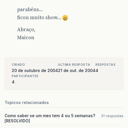
&
#
123
;
double
num
=
Double
.
parabéns…
num
*=
-
1
;
ficou muito show…
String
newvalue
=
St
janelinha
.
setText
&
#
4
Abraço,
&
#
125
;
&
#
125
;
Maicon
&
#
125
;
if
&
#
40
;
selection
.
equals
&
#
40
;
&
qu
limpacampo
&
#
40
;
&
#
41
;;
conteudoj
=
janelinha
.
getTex
double
rad
=
Double
.
parseDou
CRIADO
ULTIMA RESPOSTA
RESPOSTAS
janelinha
.
setText
&
#
40
;
String
20 de outubro de 2004
21 de out. de 2004
4
&
#
125
;
PARTICIPANTES
4
if
&
#
40
;
selection
.
equals
&
#
40
;
&
qu
igual
&
#
40
;
&
#
41
;;
&
#
125
;
Topicos relacionados
if
&
#
40
;
selection
.
equals
&
#
40
;
&
qu
memoria
=
0
;
Como saber se um mes tem 4 ou 5 semanas?
31 respostas
janelinha
.
setText
&
#
40
;
&
quot
;
[RESOLVIDO]
&
#
125
;