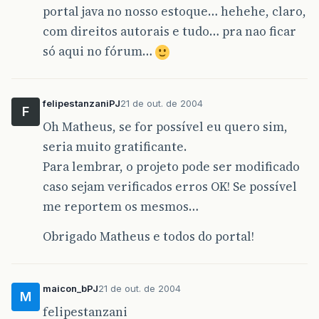
portal java no nosso estoque… hehehe, claro,
else
&
#
123
;
com direitos autorais e tudo… pra nao ficar
janelinha
.
setText
&
#
40
;
co
só aqui no fórum…
&
#
125
;
&
#
125
;
if
&
#
40
;
selection
.
equals
&
#
40
;
&
qu
felipestanzaniPJ
21 de out. de 2004
if
&
#
40
;
janelinha
.
getText
&
#
4
F
&
#
123
;
Oh Matheus, se for possível eu quero sim,
conteudoj
=
janelinha
.
ge
seria muito gratificante.
janelinha
.
setText
&
#
40
;
co
&
#
125
;
Para lembrar, o projeto pode ser modificado
&
#
125
;
caso sejam verificados erros OK! Se possível
if
&
#
40
;
selection
.
equals
&
#
40
;
&
qu
&
#
123
;
me reportem os mesmos…
if
&
#
40
;
!
janelinha
.
getText
&
#
&
#
123
;
Obrigado Matheus e todos do portal!
if
&
#
40
;
janelinha
.
getTex
&
#
123
;
conteudoj
=
janelinh
janelinha
.
setText
&
#
4
maicon_bPJ
21 de out. de 2004
M
&
#
125
;
felipestanzani
else