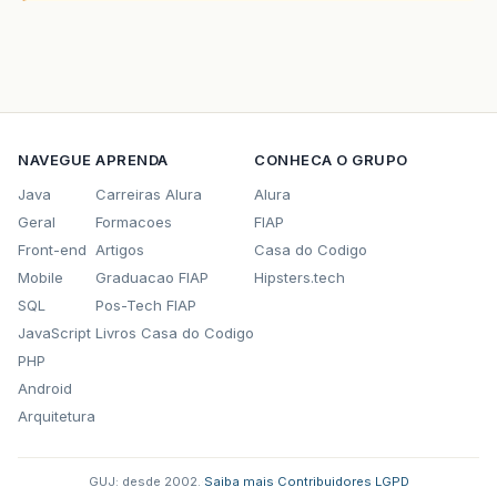
memoria
+=
temp
;
janelinha
.
setText
&
#
40
&
#
125
;
else
&
#
123
;
if
&
#
40
;
opdid
!=
1
&
#
41
;
&
memoria
+=
temp
;
opdid
=
1
;
janelinha
.
setText
&
#
4
NAVEGUE
APRENDA
CONHECA O GRUPO
limpamemoria
&
#
40
;
&
#
4
&
#
125
;
Java
Carreiras Alura
Alura
&
#
125
;
Geral
Formacoes
FIAP
oper
=
'+'
;
Front-end
Artigos
Casa do Codigo
&
#
125
;
Mobile
Graduacao FIAP
Hipsters.tech
if
&
#
40
;
selection
.
equals
&
#
40
;
&
qu
SQL
Pos-Tech FIAP
temp
=
Double
.
parseDouble
&
#
4
JavaScript
Livros Casa do Codigo
testanegativo
&
#
40
;
temp
&
#
41
;;
PHP
if
&
#
40
;
opdid1
==
1
&
#
41
;
&
#
1
opdid1
=
0
;
Android
memoria
=
0
;
Arquitetura
&
#
125
;
else
&
#
123
;
GUJ: desde 2002.
·
Saiba mais
·
Contribuidores
·
LGPD
if
&
#
40
;
oper
!=
'-'
&
#
41
;
&