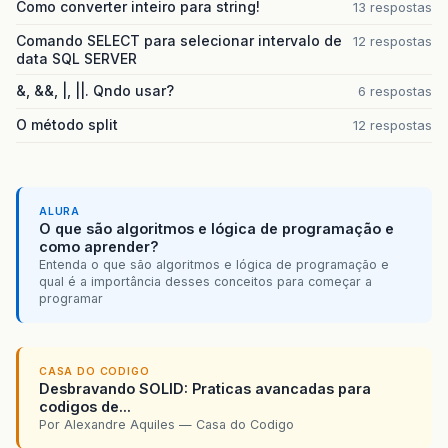
Como converter inteiro para string!
13 respostas
if
&
#
40
;
selection
.
equals
&
#
40
;
&
qu
temp
=
Double
.
parseDouble
&
#
4
Comando SELECT para selecionar intervalo de
12 respostas
testanegativo
&
#
40
;
temp
&
#
41
;;
data SQL SERVER
janelinha
.
setText
&
#
40
;
String
&, &&, |, ||. Qndo usar?
&
#
125
;
6 respostas
O método split
12 respostas
if
&
#
40
;
selection
.
equals
&
#
40
;
&
qu
temp
=
Double
.
parseDouble
&
#
4
testanegativo
&
#
40
;
temp
&
#
41
;;
if
&
#
40
;
opdid1
==
1
&
#
41
;
&
#
1
opdid1
=
0
;
ALURA
memoria
=
0
;
O que são algoritmos e lógica de programação e
&
#
125
;
como aprender?
else
Entenda o que são algoritmos e lógica de programação e
&
#
123
;
qual é a importância desses conceitos para começar a
programar
if
&
#
40
;
oper
!=
'+'
&
#
41
;
&
if
&
#
40
;
memoria
!=
0
&
#
igual
&
#
40
;
&
#
41
;;
opdid1
=
0
;
CASA DO CODIGO
&
#
125
;
Desbravando SOLID: Praticas avancadas para
&
#
125
;
codigos de...
&
#
125
;
Por Alexandre Aquiles — Casa do Codigo
if
&
#
40
;
memoria
==
0
&
#
41
;
&
#