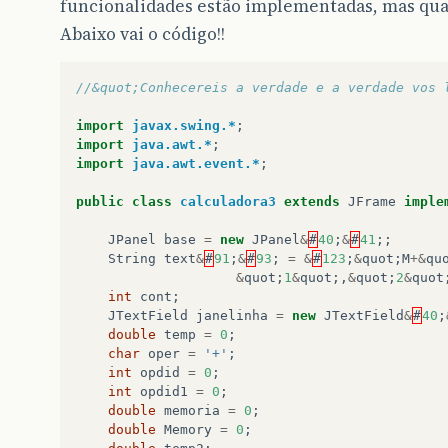
funcionalidades estão implementadas, mas quase
Abaixo vai o código!!
//&quot;Conhecereis a verdade e a verdade vos 
import
javax.swing.*
;
import
java.awt.*
;
import
java.awt.event.*
;
public
class
calculadora3
extends
JFrame
imple
JPanel
base
=
new
JPanel
&
#
40
;
&
#
41
;;
String
text
&
#
91
;
&
#
93
;
=
&
#
123
;
&
quot
;
M
+&
qu
&
quot
;
1
&
quot
;,
&
quot
;
2
&
quot
int
cont
;
JTextField
janelinha
=
new
JTextField
&
#
40
;
double
temp
=
0
;
char
oper
=
'+'
;
int
opdid
=
0
;
int
opdid1
=
0
;
double
memoria
=
0
;
double
Memory
=
0
;