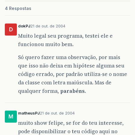
botao
.
setBackground
&
#
40
;
Color
.
WHITE
&
#
4
4 Respostas
//botao.setBorderPainted&#40;false&#41
base
.
add
&
#
40
;
botao
&
#
41
;;
botao
.
setActionCommand
&
#
40
;
texto
&
#
41
;;
botao
.
addActionListener
&
#
40
;
this
&
#
41
;;
dokPJ
21 de out. de 2004
D
Muito legal seu programa, testei ele e
&
#
125
;
funcionou muito bem.
public
void
actionPerformed
&
#
40
;
ActionEven
String
selection
=
e
.
getActionCo
Só quero fazer uma observação, por mais
String
conteudoj
=
new
String
&
#
4
que isso não deixa em hipótese alguma seu
if
&
#
40
;
&
quot
;
[
telefone
removido
código errado, por padrão utiliza-se o nome
limpacampo
&
#
40
;
&
#
41
;;
da classe com letra maiúscula. Mas de
conteudoj
=
janelinha
.
getTex
if
&
#
40
;
opdid1
==
1
&
#
41
;
&
#
1
qualquer forma,
parabéns.
memoria
=
0
;
opdid1
=
0
;
&
#
125
;
if
&
#
40
;
opdid
==
1
&
#
41
;
&
#
12
matheusPJ
21 de out. de 2004
M
janelinha
.
setText
&
#
40
;
se
muito show felipe, se for do teu interesse,
opdid
=
0
;
pode disponibilizar o teu código aqui no
&
#
125
;