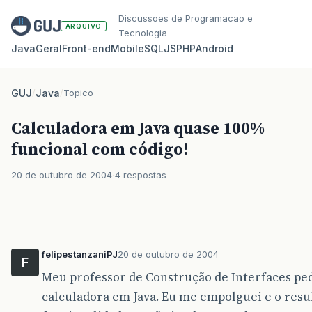
Discussoes de Programacao e
ARQUIVO
Tecnologia
Java
Geral
Front‑end
Mobile
SQL
JS
PHP
Android
GUJ
/
Java
/
Topico
Calculadora em Java quase 100%
funcional com código!
20 de outubro de 2004
4 respostas
felipestanzaniPJ
20 de outubro de 2004
F
Meu professor de Construção de Interfaces ped
calculadora em Java. Eu me empolguei e o resul