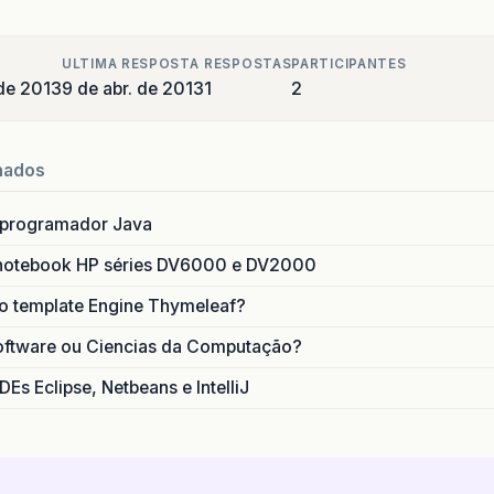
ULTIMA RESPOSTA
RESPOSTAS
PARTICIPANTES
de 2013
9 de abr. de 2013
1
2
nados
 programador Java
notebook HP séries DV6000 e DV2000
do template Engine Thymeleaf?
oftware ou Ciencias da Computação?
DEs Eclipse, Netbeans e IntelliJ