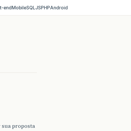
t‑end
Mobile
SQL
JS
PHP
Android
r sua proposta