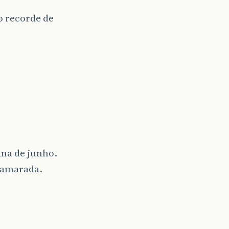
o recorde de
ana de junho.
 camarada.