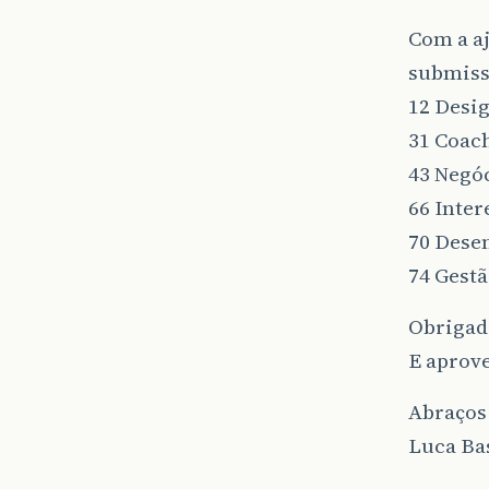
Com a aj
submiss
12 Desi
31 Coach
43 Negó
66 Inter
70 Dese
74 Gest
Obrigado
E aprove
Abraços
Luca Ba