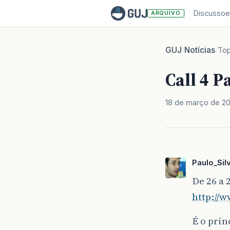
Discussoe
ARQUIVO
GUJ
Notícias
/
/
Top
Call 4 P
18 de março de 2
Paulo_Sil
De 26 a 
http://w
É o prin