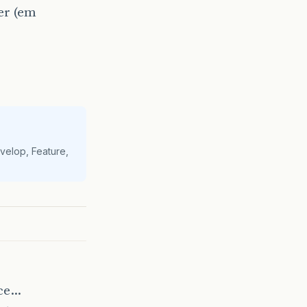
er (em
velop, Feature,
ece…