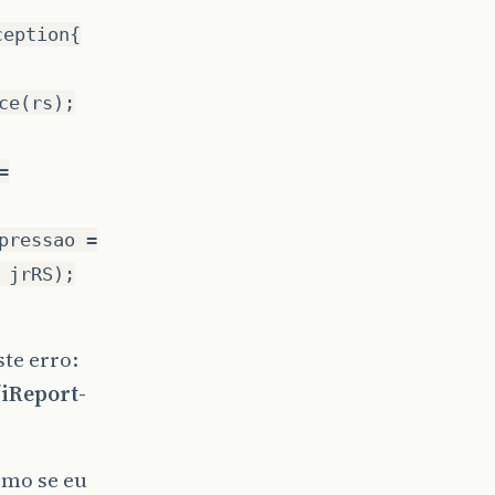
ception{
ce(rs);
=
pressao =
 jrRS);
ste erro:
/iReport-
omo se eu