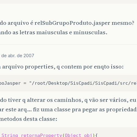
do arquivo é relSubGrupoProduto.jasper mesmo?
ndo as letras maiusculas e minusculas.
1 de abr. de 2007
 arquivo properties, q contem por enqto isso:
do tiver q alterar os caminhos, q vão ser vários, e
r este arq... fiz uma classe pra pegar as propriedad
metodos desta classe:
String
retornaProperty
(
Object
obj
)