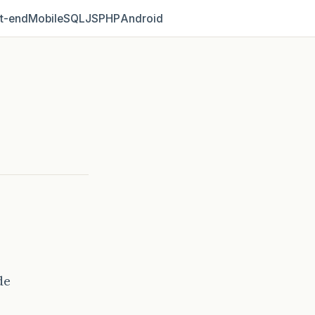
t‑end
Mobile
SQL
JS
PHP
Android
de