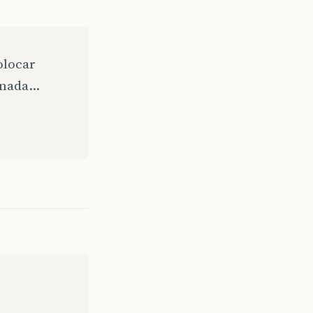
olocar
e nada…