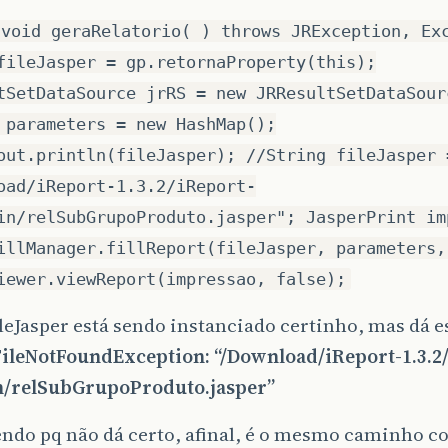
 void geraRelatorio( ) throws JRException, Ex
fileJasper = gp.retornaProperty(this);
tSetDataSource jrRS = new JRResultSetDataSour
 parameters = new HashMap();
out.println(fileJasper); //String fileJasper 
oad/iReport-1.3.2/iReport-
in/relSubGrupoProduto.jasper"; JasperPrint im
illManager.fillReport(fileJasper, parameters,
iewer.viewReport(impressao, false);
fileJasper está sendo instanciado certinho, mas dá e
.FileNotFoundException: “/Download/iReport-1.3.2
in/relSubGrupoProduto.jasper”
ndo pq não dá certo, afinal, é o mesmo caminho c