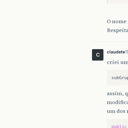
O nome 
Respeita
claudete
1
C
criei um
assim, q
modifica
um dos 
public