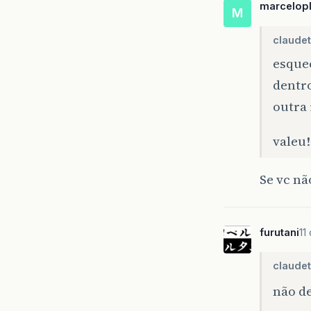
marcelopl
M
claudet
esquec
dentro
outra 
valeu
Se vc nã
furutani
11
claudet
não 