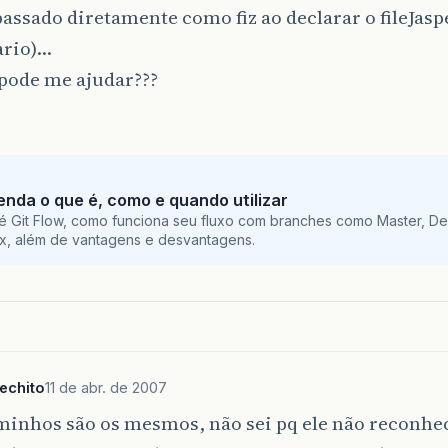
passado diretamente como fiz ao declarar o fileJasp
rio)…
pode me ajudar???
tenda o que é, como e quando utilizar
é Git Flow, como funciona seu fluxo com branches como Master, De
ix, além de vantagens e desvantagens.
echito
11 de abr. de 2007
aminhos são os mesmos, não sei pq ele não reconh