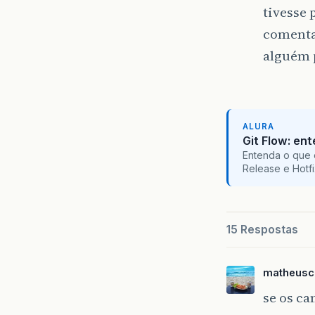
tivesse 
comenta
alguém 
ALURA
Git Flow: en
Entenda o que 
Release e Hotf
15 Respostas
matheusc
se os c