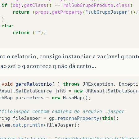
if
(
obj
.
getClass
()
==
relSubGrupoProduto
.
class
)
return
(
props
.
getProperty
(
"subGrupoJasper"
))
;
else
return
(
""
)
;
ro o relatorio, consigo instanciar a variavel q co
o sei o q acontece q não dá certo...
void
geraRelatorio
(
)
throws
JRException
,
Excepti
ResultSetDataSource
jrRS
=
new
JRResultSetDataSour
shMap
parameters
=
new
HashMap
();
/fileJasper contem caminho do arquivo .jasper
ring
fileJasper
=
gp
.
retornaProperty
(
this
);
stem
.
out
.
println
(
fileJasper
);
String fileJasper = "/root/Desktop/SisCpadi/SisCpa