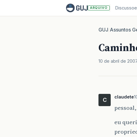
Discussoe
ARQUIVO
GUJ
Assuntos Ge
/
Caminho
10 de abril de 200
claudete
1
C
pessoal,
eu quer
proprie