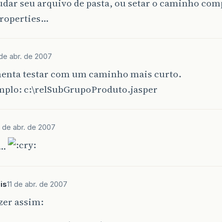
udar seu arquivo de pasta, ou setar o caminho co
properties…
 de abr. de 2007
enta testar com um caminho mais curto.
mplo: c:\relSubGrupoProduto.jasper
1 de abr. de 2007
u…
is
11 de abr. de 2007
zer assim: