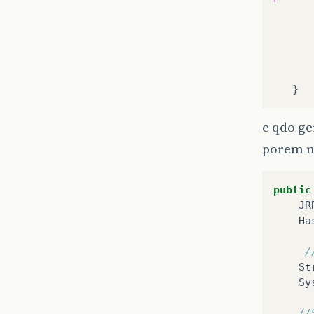
e qdo ge
porem na
public
JR
Ha
/
St
Sy
//