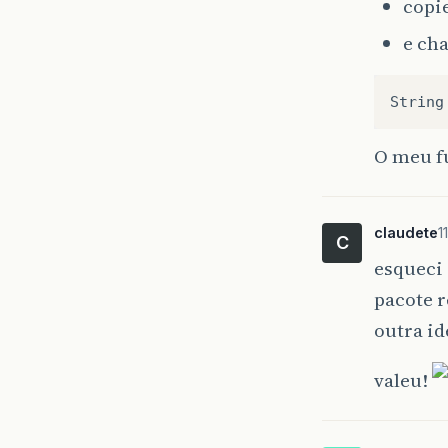
copie
e cha
O meu f
claudete
1
C
esqueci 
pacote r
outra id
valeu!