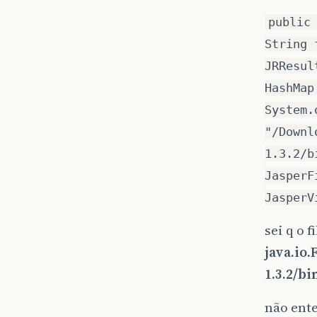
public
String 
JRResul
HashMap
System.
"/Downl
1.3.2/b
JasperF
JasperV
sei q o 
java.io
1.3.2/b
não ente