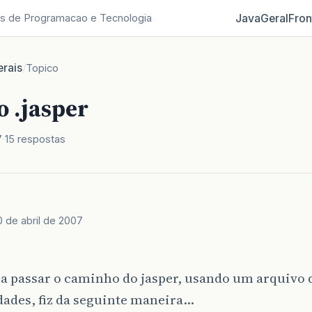
Java
Geral
Fron
s de Programacao e Tecnologia
rais
/
Topico
 .jasper
7
15 respostas
0 de abril de 2007
ia passar o caminho do jasper, usando um arquivo 
dades, fiz da seguinte maneira…