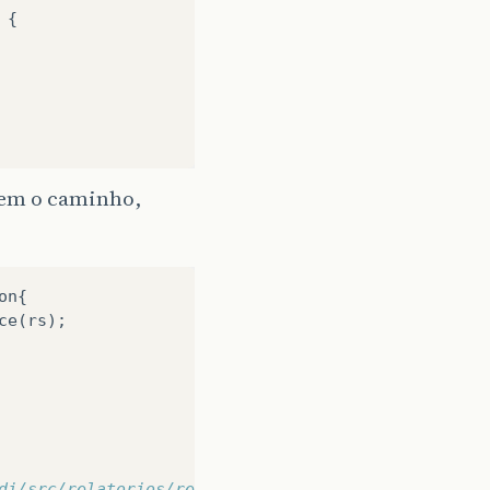
ntem o caminho,
on
{
ce
(
rs
);
di/src/relatorios/relSubGrupoProduto.jasper";