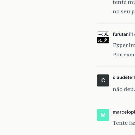
tente m
no seu 
furutani
11
Experim
Por exe
claudete
1
C
não de
marcelopl
M
Tente fa