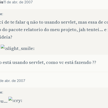
is
11 de abr. de 2007
e:
i de te falar q não to usando servlet, mas essa de c
 do pacote relatorio do meu projeto, jah tentei… 
ideia?
!
o está usando servlet, como vc está fazendo ??
 de abr. de 2007
e:
deu…