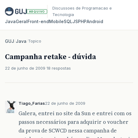
Discussoes de Programacao e
ARQUIVO
Tecnologia
Java
Geral
Front‑end
Mobile
SQL
JS
PHP
Android
GUJ
/
Java
/
Topico
Campanha retake - dúvida
22 de junho de 2009
18 respostas
Tiago_Farias
22 de junho de 2009
Galera, entrei no site da Sun e entrei com os
passos necessários para adquirir o voucher
da prova de SCWCD nessa campanha de