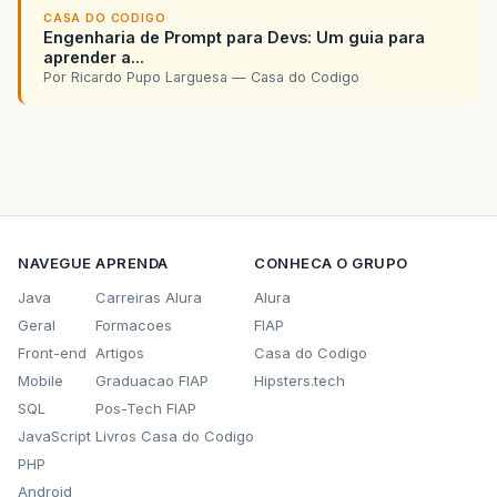
CASA DO CODIGO
Engenharia de Prompt para Devs: Um guia para
aprender a...
Por Ricardo Pupo Larguesa — Casa do Codigo
NAVEGUE
APRENDA
CONHECA O GRUPO
Java
Carreiras Alura
Alura
Geral
Formacoes
FIAP
Front-end
Artigos
Casa do Codigo
Mobile
Graduacao FIAP
Hipsters.tech
SQL
Pos-Tech FIAP
JavaScript
Livros Casa do Codigo
PHP
Android