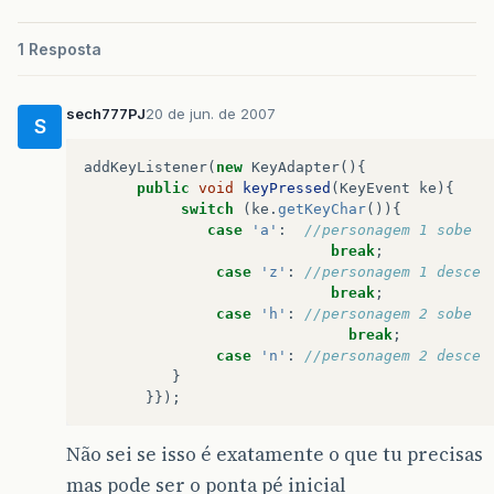
1 Resposta
sech777PJ
20 de jun. de 2007
S
addKeyListener
(
new
KeyAdapter
(){
public
void
keyPressed
(
KeyEvent
ke
){
switch
(
ke
.
getKeyChar
()){
case
'a'
:
//personagem 1 sobe
break
;
case
'z'
:
//personagem 1 desce
break
;
case
'h'
:
//personagem 2 sobe
break
;
case
'n'
:
//personagem 2 desce
}
}});
Não sei se isso é exatamente o que tu precisas
mas pode ser o ponta pé inicial