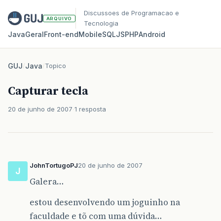
Discussoes de Programacao e
ARQUIVO
Tecnologia
Java
Geral
Front‑end
Mobile
SQL
JS
PHP
Android
GUJ
/
Java
/
Topico
Capturar tecla
20 de junho de 2007
1 resposta
JohnTortugoPJ
20 de junho de 2007
J
Galera…
estou desenvolvendo um joguinho na
faculdade e tõ com uma dúvida…