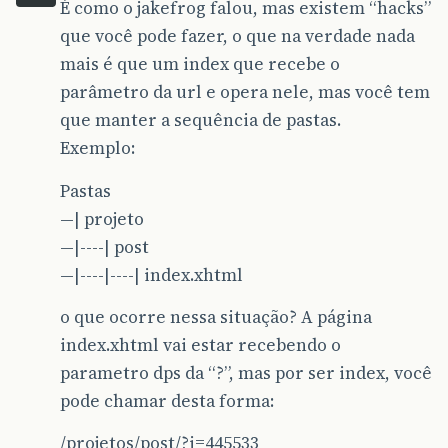
É como o jakefrog falou, mas existem “hacks”
que você pode fazer, o que na verdade nada
mais é que um index que recebe o
parâmetro da url e opera nele, mas você tem
que manter a sequência de pastas.
Exemplo:
Pastas
—| projeto
—|----| post
—|----|----| index.xhtml
o que ocorre nessa situação? A página
index.xhtml vai estar recebendo o
parametro dps da “?”, mas por ser index, você
pode chamar desta forma:
/projetos/post/?i=445533