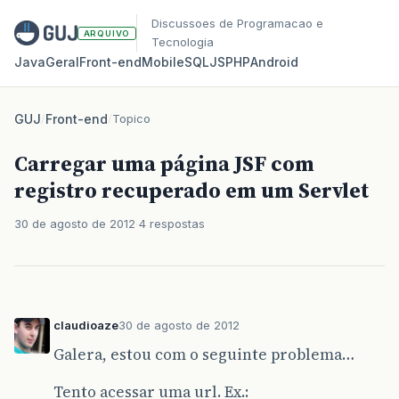
Discussoes de Programacao e
ARQUIVO
Tecnologia
Java
Geral
Front‑end
Mobile
SQL
JS
PHP
Android
GUJ
/
Front-end
/
Topico
Carregar uma página JSF com
registro recuperado em um Servlet
30 de agosto de 2012
4 respostas
claudioaze
30 de agosto de 2012
Galera, estou com o seguinte problema…
Tento acessar uma url. Ex.: