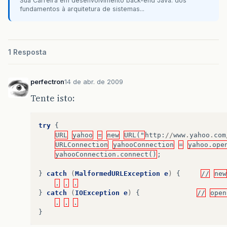
Sua Carreira em desenvolvimento back-end Java: dos
fundamentos à arquitetura de sistemas...
1 Resposta
perfectron
14 de abr. de 2009
Tente isto:
try
{
URL
yahoo
=
new
URL("
http
:
//
www
.
yahoo
.
com
URLConnection
yahooConnection
=
yahoo.ope
yahooConnection.connect()
;
}
catch
(
MalformedURLException
e
)
{
//
new
.
.
.
}
catch
(
IOException
e
)
{
//
open
.
.
.
}