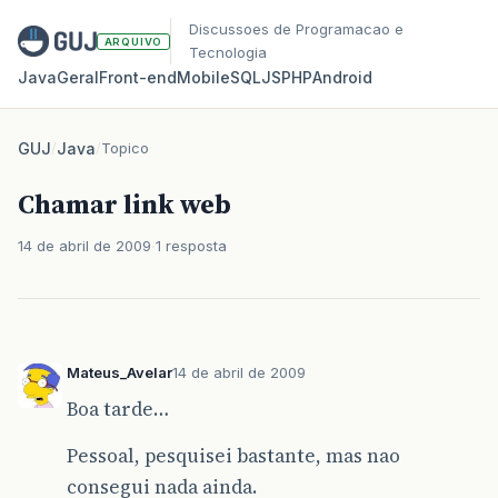
Discussoes de Programacao e
ARQUIVO
Tecnologia
Java
Geral
Front‑end
Mobile
SQL
JS
PHP
Android
GUJ
/
Java
/
Topico
Chamar link web
14 de abril de 2009
1 resposta
Mateus_Avelar
14 de abril de 2009
Boa tarde…
Pessoal, pesquisei bastante, mas nao
consegui nada ainda.