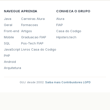
NAVEGUE
APRENDA
CONHECA O GRUPO
Java
Carreiras Alura
Alura
Geral
Formacoes
FIAP
Front-end
Artigos
Casa do Codigo
Mobile
Graduacao FIAP
Hipsters.tech
SQL
Pos-Tech FIAP
JavaScript
Livros Casa do Codigo
PHP
Android
Arquitetura
GUJ: desde 2002.
·
Saiba mais
·
Contribuidores
·
LGPD