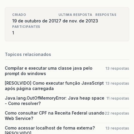
CRIADO
ULTIMA RESPOSTA
RESPOSTAS
19 de outubro de 2012
7 de nov. de 2012
3
PARTICIPANTES
1
Topicos relacionados
Compilar e executar uma classe java pelo
13 respostas
prompt do windows
[RESOLVIDO] Como executar função JavaScript
13 respostas
após página carregada
Java.lang.OutOfMemoryError: Java heap space
11 respostas
- Como resolver?
Como consultar CPF na Receita Federal usando
22 respostas
Web Service?
Como acessar localhost de forma externa?
13 respostas
[RESOLVIDO]