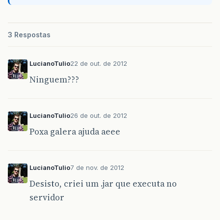
gerarDCTF
.
separaMesTrimestre
(
l
}
catch
(
NullPointerException
e
)
{
FacesContext
.
getCurrentInstanc
3 Respostas
}
}
LucianoTulio
22 de out. de 2012
return
null
;
Ninguem???
}
public
static
void
main
(
String
args
[]
){
LucianoTulio
26 de out. de 2012
new
CarregarDCTFControle
().
carregar
();
}
Poxa galera ajuda aeee
}
LucianoTulio
7 de nov. de 2012
Desisto, criei um .jar que executa no
servidor