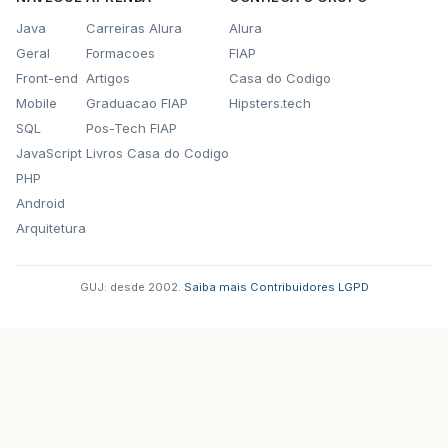
Java
Carreiras Alura
Alura
Geral
Formacoes
FIAP
Front-end
Artigos
Casa do Codigo
Mobile
Graduacao FIAP
Hipsters.tech
SQL
Pos-Tech FIAP
JavaScript
Livros Casa do Codigo
PHP
Android
Arquitetura
GUJ: desde 2002.
·
Saiba mais
·
Contribuidores
·
LGPD