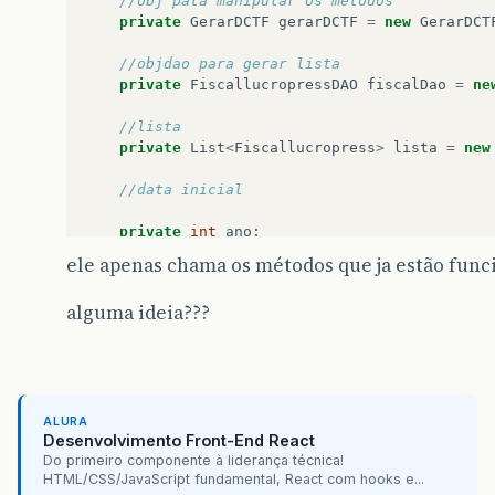
//obj pata manipular os metodos
private
GerarDCTF
gerarDCTF
=
new
GerarDCT
//objdao para gerar lista
private
FiscallucropressDAO
fiscalDao
=
ne
//lista 
private
List
<
Fiscallucropress
>
lista
=
new
//data inicial
private
int
ano
;
ele apenas chama os métodos que ja estão fun
public
void
getDataSistemaInicial
(){
alguma ideia???
GregorianCalendar
calendar
=
new
Grego
this
.
ano
=
calendar
.
get
(
GregorianCalen
}
public
String
carregar
(){
getDataSistemaInicial
();
ALURA
Desenvolvimento Front-End React
for
(
int
i
=
1
;
i
<
13
;
i
++
){
Do primeiro componente à liderança técnica!
lista
=
fiscalDao
.
listarMesAno
(
i
,
HTML/CSS/JavaScript fundamental, React com hooks e...
try
{