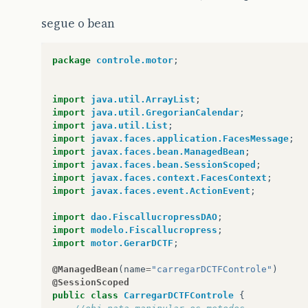
<div
align=
"center"
>
<p:panel
heade
segue o bean
<h:outputT
<br/>
<br/>
package
controle.motor
;
<div
align
<p:com
import
java.util.ArrayList
;
</div>
import
java.util.GregorianCalendar
;
<br/>
import
java.util.List
;
<br/>
import
javax.faces.application.FacesMessage
;
<p:progressBa
import
javax.faces.bean.ManagedBean
;
</p:panel>
import
javax.faces.bean.SessionScoped
;
import
javax.faces.context.FacesContext
;
</div>
import
javax.faces.event.ActionEvent
;
import
dao.FiscallucropressDAO
;
</h:form>
import
modelo.Fiscallucropress
;
</p:layoutUnit>
import
motor.GerarDCTF
;
</p:layout>
<p:growl
id=
"teste"
showDetail=
"tr
@ManagedBean
(
name
=
"carregarDCTFControle"
)
</h:body>
@SessionScoped
</html>
public
class
CarregarDCTFControle
{