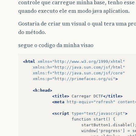
controle que carregue minha base, tenho ess
quando executo ele em modo java aplication.
Gostaria de criar um visual o qual tera uma p
do método.
segue o codigo da minha visao
<html
xmlns=
"http://www.w3.org/1999/xhtml"
xmlns:h=
"http://java.sun.com/jsf/html"
xmlns:f=
"http://java.sun.com/jsf/core"
xmlns:p=
"http://primefaces.org/ui"
>
<h:head>
<title>
Carregar
DCTF
</title>
<meta
http-equiv=
"refresh"
content
<script
type=
"text/javascript"
>
function
start()
{
startButton1.disable()
window['progress']
=
s