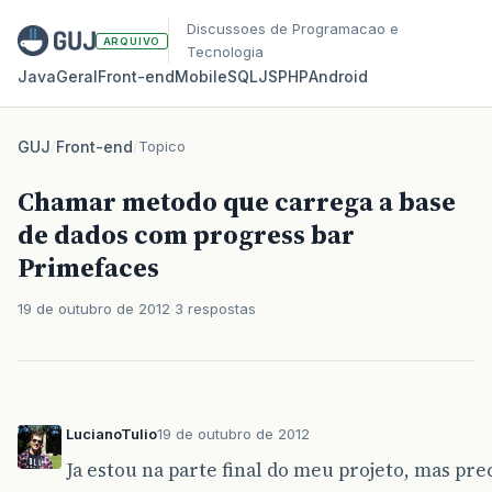
Discussoes de Programacao e
ARQUIVO
Tecnologia
Java
Geral
Front‑end
Mobile
SQL
JS
PHP
Android
GUJ
/
Front-end
/
Topico
Chamar metodo que carrega a base
de dados com progress bar
Primefaces
19 de outubro de 2012
3 respostas
LucianoTulio
19 de outubro de 2012
Ja estou na parte final do meu projeto, mas pr