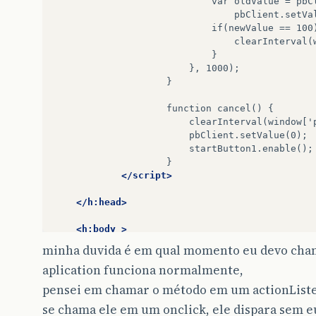
var
oldValue
=
pbC
pbClient.setVa
if(newValue
==
100
clearInterval(
}
},
1000);
}
function
cancel()
{
clearInterval(window['
pbClient.setValue(0);
startButton1.enable();
}
</script>
</h:head>
<h:body
>
minha duvida é em qual momento eu devo cham
<p:layout
fullPage=
"true"
>
aplication funciona normalmente,
<p:layoutUnit
position=
"ce
pensei em chamar o método em um actionListe
<h:form>
se chama ele em um onclick, ele dispara sem eu
<div
id=
"top"
align=
"