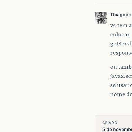
</
html
Thiagopr
vc tem a
colocar
getServl
respons
ou tamb
javax.se
se usar 
nome do 
CRIADO
5 de novemb