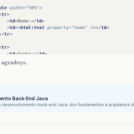
ble
width
=
"50%"
>
<
tr
>
<
td
>
Nome:
</
td
>
<
td
><
html:text
property
=
"nome"
/></
td
>
</
tr
>
<
tr
>
<
td
>
Senha:
</
td
>
<
td
><
html:password
property
=
"senha"
/></
td
>
 agradeço.
</
tr
>
<
tr
>
<
td
colspan
=
"0"
><
html:submit
value
=
"OK"
/></
td
>
<
td
colspan
=
"0"
><
html:link
page
=
"/WEB-INF/src/C
ento Back-End Java
</
tr
>
m desenvolvimento back-end Java: dos fundamentos à arquitetura de
able
>
enter
>
:form
>
>