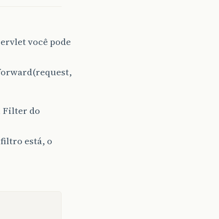
servlet você pode
.forward(request,
Filter do
iltro está, o