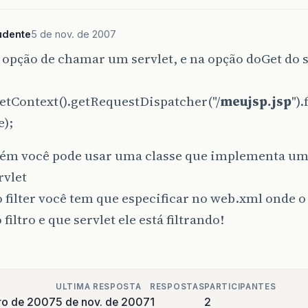
>
udente
5 de nov. de 2007
 opção de chamar um servlet, e na opção doGet do 
etContext().getRequestDispatcher("/
meujsp.jsp
")
e);
ém você pode usar uma classe que implementa um 
rvlet
o filter você tem que especificar no web.xml onde o f
filtro e que servlet ele está filtrando!
ULTIMA RESPOSTA
RESPOSTAS
PARTICIPANTES
ro de 2007
5 de nov. de 2007
1
2