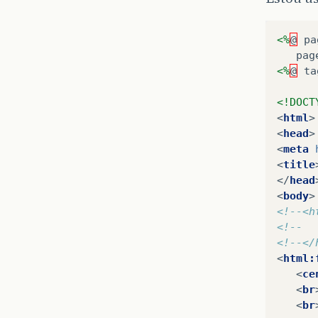
<%
@
pa
pag
<%
@
ta
<!DOCT
<
html
>
<
head
>
<
meta
<
title
</
head
<
body
>
<!--<h
<!--  
<!--</
<
html:
<
ce
<
br
<
br