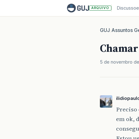
Discussoe
ARQUIVO
GUJ
Assuntos Ge
/
Chamar 
5 de novembro d
ilidiopaul
Preciso 
em ok, 
consegu
Estou us