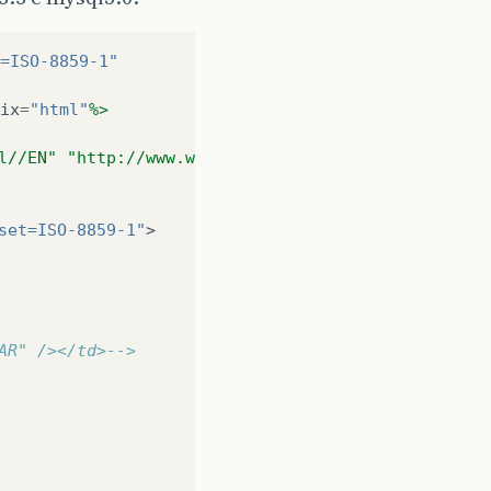
=ISO-8859-1"
ix
=
"html"
%>
l//EN" "http://www.w3.org/TR/html4/loose.dtd">
set=ISO-8859-1"
>
AR" /></td>-->