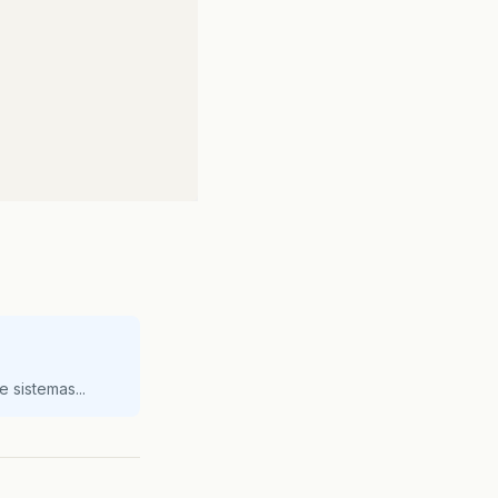
adastro.jsp"
name
=
"Cadastro"
/></
td
>
 sistemas...