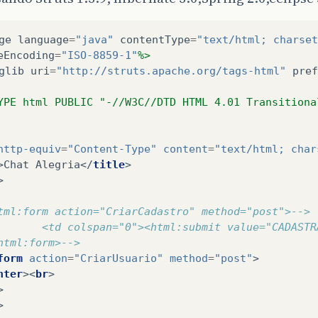
ge
language
=
"java"
contentType
=
"text/html; charset
eEncoding
=
"ISO-8859-1"
%>
glib
uri
=
"http://struts.apache.org/tags-html"
pref
YPE html PUBLIC "-//W3C//DTD HTML 4.01 Transitiona
http-equiv
=
"Content-Type"
content
=
"text/html; char
>
Chat Alegria
</
title
>
>
tml:form action="CriarCadastro" method="post">-->
       <td colspan="0"><html:submit value="CADASTR
html:form>-->
form
action
=
"CriarUsuario"
method
=
"post"
>
nter
><
br
>
>
>