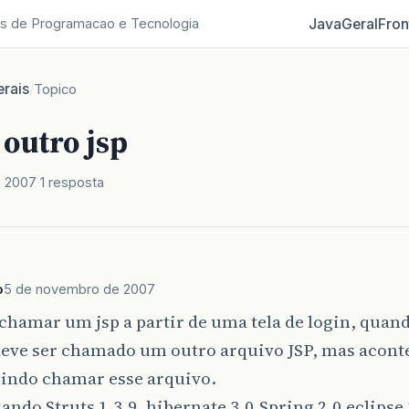
Java
Geral
Fron
s de Programacao e Tecnologia
rais
/
Topico
outro jsp
e 2007
1 resposta
o
5 de novembro de 2007
chamar um jsp a partir de uma tela de login, quando
deve ser chamado um outro arquivo JSP, mas acont
indo chamar esse arquivo.
ando Struts 1.3.9, hibernate 3.0,Spring 2.0,eclipse 