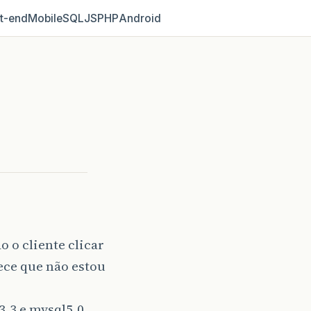
t‑end
Mobile
SQL
JS
PHP
Android
 o cliente clicar
ece que não estou
3.3 e mysql5.0.