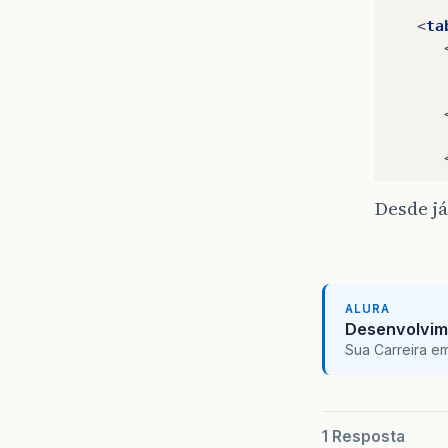
<
ta
Desde já
ALURA
Desenvolvim
Sua Carreira e
</
t
</
c
</
html
1 Resposta
</
body