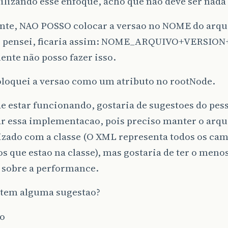
tilizando esse enfoque, acho que nao deve ser nada
nte, NAO POSSO colocar a versao no NOME do arqui
e pensei, ficaria assim: NOME_ARQUIVO+VERSION+
ente não posso fazer isso.
oloquei a versao como um atributo no rootNode.
e estar funcionando, gostaria de sugestoes do pe
r essa implementacao, pois preciso manter o arq
zado com a classe (O XML representa todos os cam
 que estao na classe), mas gostaria de ter o meno
 sobre a performance.
tem alguma sugestao?
o