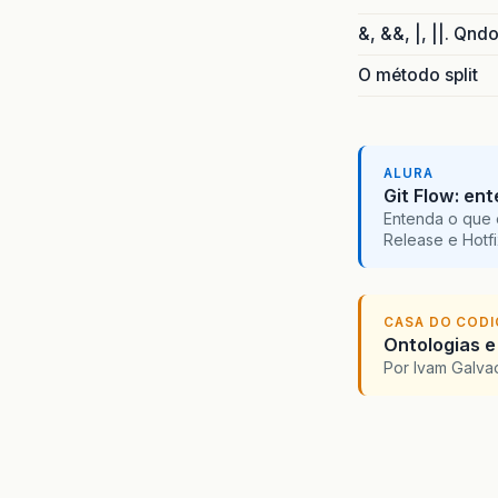
&, &&, |, ||. Qnd
O método split
ALURA
Git Flow: en
Entenda o que 
Release e Hotf
CASA DO COD
Ontologias e
Por Ivam Galva