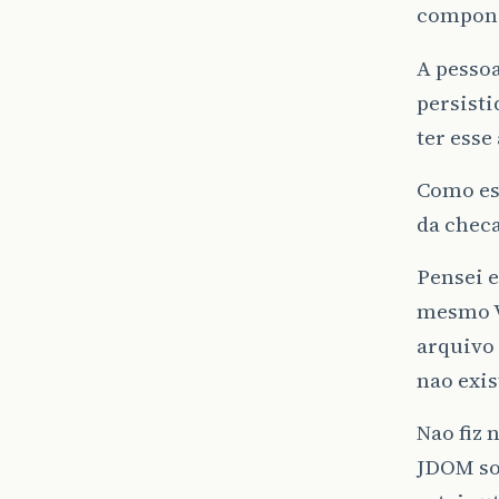
componen
A pessoa
persisti
ter esse
Como ess
da checa
Pensei 
mesmo VE
arquivo 
nao exis
Nao fiz
JDOM soh