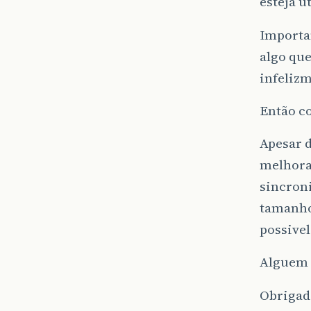
esteja u
Importa
algo qu
infelizm
Então c
Apesar d
melhora
sincroni
tamanhos
possivel
Alguem 
Obrigad