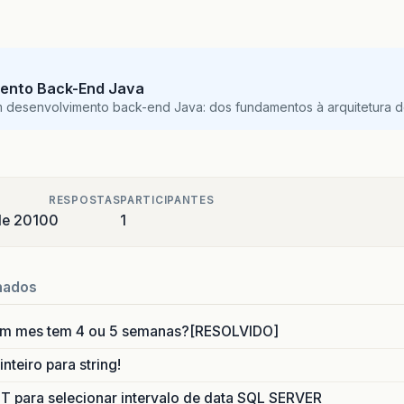
ento Back-End Java
m desenvolvimento back-end Java: dos fundamentos à arquitetura de
RESPOSTAS
PARTICIPANTES
de 2010
0
1
nados
um mes tem 4 ou 5 semanas?[RESOLVIDO]
nteiro para string!
para selecionar intervalo de data SQL SERVER