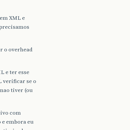
a em XML e
s precisamos
ar o overhead
 e ter esse
verificar se o
nao tiver (ou
uivo com
o e embora eu