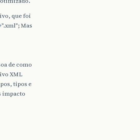
 otimizado.
vo, que foi
".xml"; Mas
ssoa de como
uivo XML
pos, tipos e
s impacto