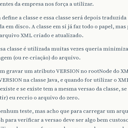
tes da empresa nos força a utilizar.
 define a classe e essa classe será depois traduzid
da em disco. A classe em si já faz todo o papel, ma
 arquivo XML criado e atualizado.
a classe é utilizada muitas vezes queria minimiz
gem (ou re-criação) do arquivo.
em gravar um atributo VERSION no rootNode do XML
RSION na classe Java, e quando for utilizar o XML 
existe e se existe tem a mesma versao da classe, se 
tir) eu recrio o arquivo do zero.
 nenhum teste, mas acho que para carregar um arq
 para verificar a versao deve ser algo bem custos