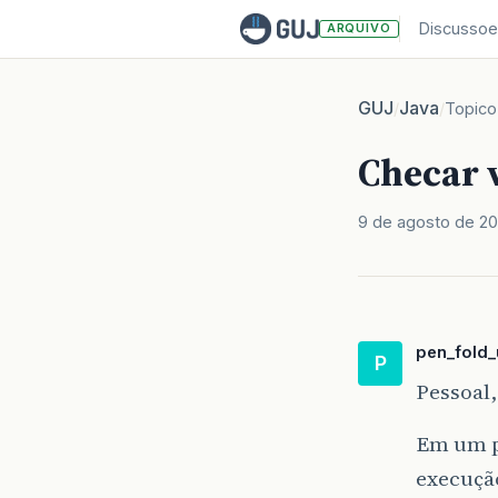
Discussoe
ARQUIVO
GUJ
Java
/
/
Topico
Checar 
9 de agosto de 20
pen_fold_
P
Pessoal,
Em um p
execuçã