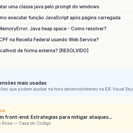
utar uma classe java pelo prompt do windows
o executar função JavaScript após página carregada
MemoryError: Java heap space - Como resolver?
CPF na Receita Federal usando Web Service?
calhost de forma externa? [RESOLVIDO]
ensões mais usadas
sões que podem auxiliar na hora desenvolvimento na IDE Visual St
IGO
 front-end: Estrategias para mitigar ataques...
is Rossi — Casa do Codigo