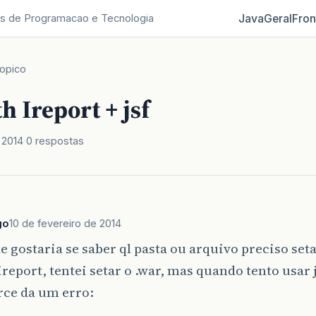
Java
Geral
Fron
s de Programacao e Tecnologia
opico
h Ireport + jsf
 2014
0 respostas
go
10 de fevereiro de 2014
e gostaria se saber ql pasta ou arquivo preciso set
report, tentei setar o .war, mas quando tento usar
rce da um erro: