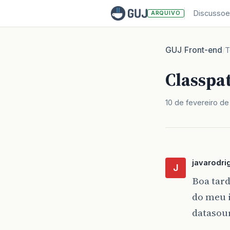
Discussoe
ARQUIVO
GUJ
Front-end
/
/
T
Classpat
10 de fevereiro de
javarodri
J
Boa tard
do meu i
datasou