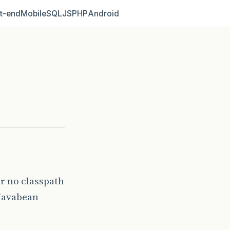
t‑end
Mobile
SQL
JS
PHP
Android
ar no classpath
 javabean