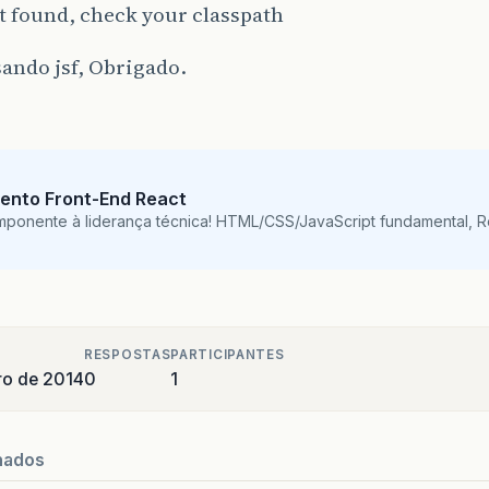
t found, check your classpath
ando jsf, Obrigado.
ento Front-End React
mponente à liderança técnica! HTML/CSS/JavaScript fundamental, 
RESPOSTAS
PARTICIPANTES
ro de 2014
0
1
nados