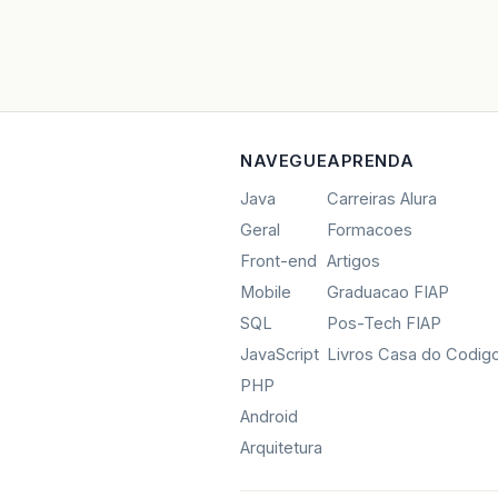
NAVEGUE
APRENDA
Java
Carreiras Alura
Geral
Formacoes
Front-end
Artigos
Mobile
Graduacao FIAP
SQL
Pos-Tech FIAP
JavaScript
Livros Casa do Codig
PHP
Android
Arquitetura