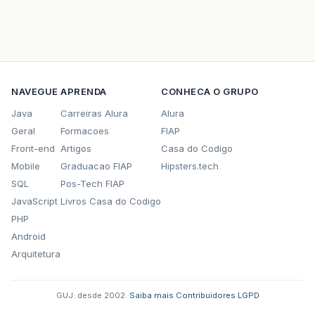
NAVEGUE
APRENDA
CONHECA O GRUPO
Java
Carreiras Alura
Alura
Geral
Formacoes
FIAP
Front-end
Artigos
Casa do Codigo
Mobile
Graduacao FIAP
Hipsters.tech
SQL
Pos-Tech FIAP
JavaScript
Livros Casa do Codigo
PHP
Android
Arquitetura
GUJ: desde 2002.
·
Saiba mais
·
Contribuidores
·
LGPD