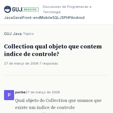
Discussoes de Programacao e
ARQUIVO
Tecnologia
Java
Geral
Front‑end
Mobile
SQL
JS
PHP
Android
GUJ
/
Java
/
Topico
Collection qual objeto que contem
indice de controle?
27 de março de 2008
7 respostas
paribe
27 de março de 2008
P
Qual objeto do Collection que usamos que
existe um indice de controle