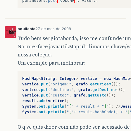
parameters
.
put
(
“
COLUNA
”
,
valor
);
aquilante
27 de mar. de 2008
Tudo bem sergiotaborda, isso me confunde um 
Na interface java.util.Map ultilimamos chave/v
nossa coleção.
Um exemplo para melhorar:
HashMap
<
String
,
Integer
>
vertice
=
new
HashMap
vertice
.
put
(
"origem:"
,
grafo
.
getOrigem
());
vertice
.
put
(
"destino:"
,
grafo
.
getDestino
());
vertice
.
put
(
"custo:"
,
grafo
.
getCusto
());
result
.
add
(
vertice
);
System
.
out
.
println
(
"
[
" + result + "
]
"
);
//
Dess
System
.
out
.
println
(
"
[
"+ result.hashCode() + "
]
O q vc quis dizer com não pode ser acessado de