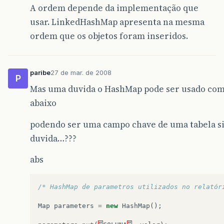
A ordem depende da implementação que
usar. LinkedHashMap apresenta na mesma
ordem que os objetos foram inseridos.
paribe
27 de mar. de 2008
P
Mas uma duvida o HashMap pode ser usado co
abaixo
podendo ser uma campo chave de uma tabela s
duvida…???
abs
/* HashMap de parametros utilizados no relatór
Map
parameters
=
new
HashMap
();