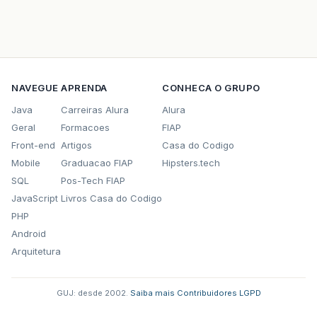
NAVEGUE
APRENDA
CONHECA O GRUPO
Java
Carreiras Alura
Alura
Geral
Formacoes
FIAP
Front-end
Artigos
Casa do Codigo
Mobile
Graduacao FIAP
Hipsters.tech
SQL
Pos-Tech FIAP
JavaScript
Livros Casa do Codigo
PHP
Android
Arquitetura
GUJ: desde 2002.
·
Saiba mais
·
Contribuidores
·
LGPD