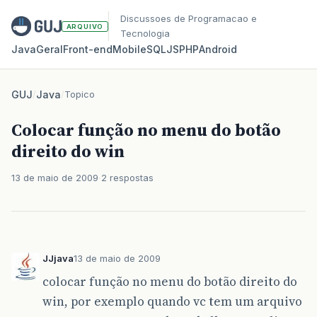
Discussoes de Programacao e
ARQUIVO
Tecnologia
Java
Geral
Front‑end
Mobile
SQL
JS
PHP
Android
GUJ
/
Java
/
Topico
Colocar função no menu do botão
direito do win
13 de maio de 2009
2 respostas
JJjava
13 de maio de 2009
colocar função no menu do botão direito do
win, por exemplo quando vc tem um arquivo