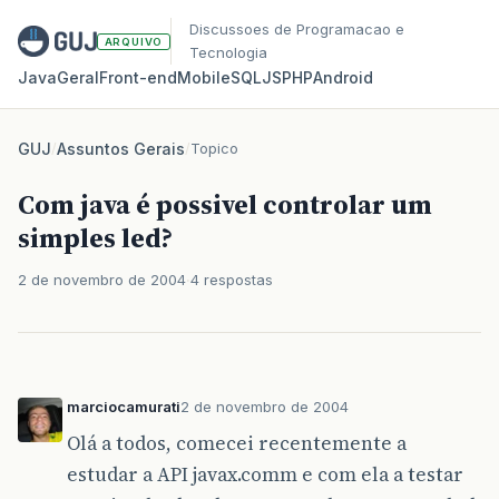
Discussoes de Programacao e
ARQUIVO
Tecnologia
Java
Geral
Front‑end
Mobile
SQL
JS
PHP
Android
GUJ
/
Assuntos Gerais
/
Topico
Com java é possivel controlar um
simples led?
2 de novembro de 2004
4 respostas
marciocamurati
2 de novembro de 2004
Olá a todos, comecei recentemente a
estudar a API javax.comm e com ela a testar