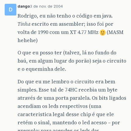
dango
3 de nov. de 2004
D
Rodrigo, eu não tenho o código em java.
Tinha
escrito em assembler; isso foi por
volta de 1990 com um XT 4.77 MHz
(MASM
hehehe)
O que eu posso ter (talvez, lá no fundo do
baú, em algum lugar do porão) seja o circuito
e o equeminha dele.
Do que eu me lembro o circuito era bem
simples. Esse tal de 74HC recebia um byte
através de uma porta paralela. Os bits ligados
acendiam os leds respectivos (uma
caracteristica legal desse chip é que ele
retém o sinal, mantendo o led acesso – por
exemplo: para acender os leds das