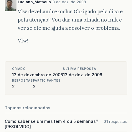
Luciano_Matheus
13 de dez. de 2008
hora
=
"0"
+
horaAtual
;
}
Vlw devel.andrerocha! Obrigado pela dica e
else
pela atenção!! Vou dar uma olhada no link e
{
hora
=
Integer
.
toString
(
horaAt
ver se ele me ajuda a resolver o problema.
}
Vlw!
//instanciando a classe File para 
File
file
=
new
File
(
arquivoOTM
);
//verifica se o arquivo existe ou 
if
(
!
file
.
exists
()){
CRIADO
ULTIMA RESPOSTA
JOptionPane
.
showMessageDialog
(
13 de dezembro de 2008
13 de dez. de 2008
System
.
exit
(
0
);
RESPOSTAS
PARTICIPANTES
2
2
}
else
{
//armazena em l a hora da últi
Topicos relacionados
long
l
=
file
.
lastModified
();
Date
d
=
new
Date
(
l
);
Como saber se um mes tem 4 ou 5 semanas?
Date
data
=
new
Date
();
31 respostas
[RESOLVIDO]