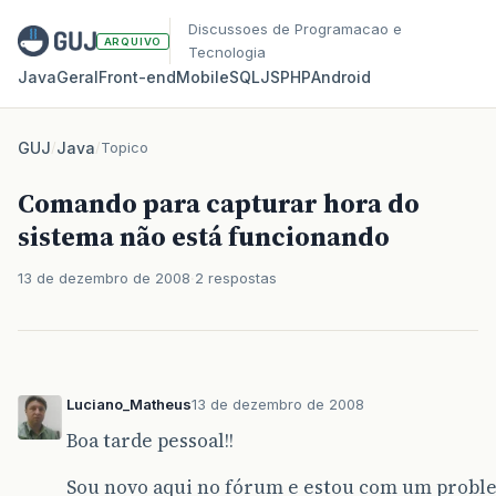
Discussoes de Programacao e
ARQUIVO
Tecnologia
Java
Geral
Front‑end
Mobile
SQL
JS
PHP
Android
GUJ
/
Java
/
Topico
Comando para capturar hora do
sistema não está funcionando
13 de dezembro de 2008
2 respostas
Luciano_Matheus
13 de dezembro de 2008
Boa tarde pessoal!!
Sou novo aqui no fórum e estou com um problem