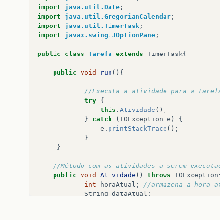
import
java.util.Date
;
import
java.util.GregorianCalendar
;
import
java.util.TimerTask
;
import
javax.swing.JOptionPane
;
public
class
Tarefa
extends
TimerTask
{
public
void
run
(){
//Executa a atividade para a taref
try
{
this
.
Atividade
();
}
catch
(
IOException
e
)
{
e
.
printStackTrace
();
}
}
//Método com as atividades a serem executa
public
void
Atividade
()
throws
IOException
int
horaAtual
;
//armazena a hora a
String
dataAtual
;
String
hora
;
String
arquivoOTM
;