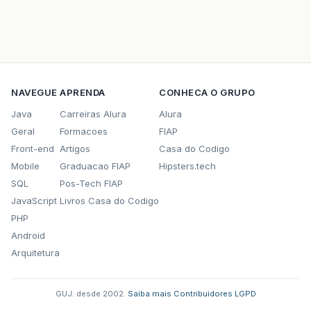
Principal
.
janela
.
getConten
}
else
{
registro
=
dataAtual
+
"  
NAVEGUE
APRENDA
CONHECA O GRUPO
//adiciona um registro na 
Principal
.
janela
.
listaPadr
Java
Carreiras Alura
Alura
Geral
Formacoes
FIAP
//grava uma linha no arqui
Front-end
Artigos
Casa do Codigo
Principal
.
arquivo
.
escrever
Mobile
Graduacao FIAP
Hipsters.tech
Principal
.
janela
.
getConten
SQL
Pos-Tech FIAP
Principal
.
janela
.
getConten
JavaScript
Livros Casa do Codigo
//Exibe a janela para o us
PHP
Principal
.
janela
.
setVisibl
Android
Arquitetura
//A janela fica piscando a
Principal
.
janela
.
toFront
()
GUJ: desde 2002.
·
Saiba mais
·
Contribuidores
·
LGPD
//exibe mensagem para o us
Toolkit
.
getDefaultToolkit
(