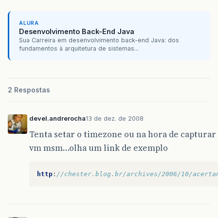
String
horaModificacao
=
""
;
String
registro
;
ALURA
//variável que armazena o caminho 
Desenvolvimento Back-End Java
//cuja hora de modificação será ve
Sua Carreira em desenvolvimento back-end Java: dos
//o relatório foi executado naquel
fundamentos à arquitetura de sistemas...
arquivoOTM
=
"x:\Nortel\Common Dat
//captura a hora atual do sistema 
Calendar
calendar
=
new
GregorianC
2 Respostas
Date
trialTime
=
new
Date
();
calendar
.
setTime
(
trialTime
);
horaAtual
=
calendar
.
get
(
Calendar
.
devel.andrerocha
13 de dez. de 2008
//incrementando a hora atual pq a 
Tenta setar o timezone ou na hora de capturar 
if
(
horaAtual
==
23
){
vm msm…olha um link de exemplo
horaAtual
=
0
;
}
else
http
:
//chester.blog.br/archives/2006/10/acerta
{
horaAtual
=
calendar
.
get
(
Calen
}
if
(
horaAtual
>=
0
&&
horaAtual
<=
9
){