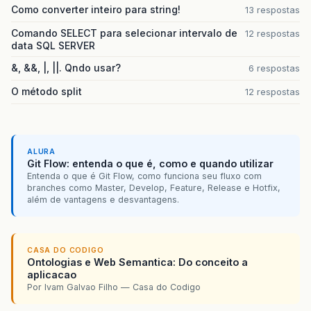
//formata a hora para somente 
Como converter inteiro para string!
13 respostas
SimpleDateFormat
sdf
=
new
Sim
horaModificacao
=
sdf
.
format
(
d
Comando SELECT para selecionar intervalo de
12 respostas
data SQL SERVER
//formata a data que será exib
SimpleDateFormat
sdf2
=
new
Si
&, &&, |, ||. Qndo usar?
6 respostas
dataAtual
=
sdf2
.
format
(
data
);
O método split
12 respostas
//compara a hora de modificaçã
//se a hora da última modifica
//então significa que o relató
//caso contrário significa que
ALURA
if
(
horaModificacao
.
equalsIgno
Git Flow: entenda o que é, como e quando utilizar
Entenda o que é Git Flow, como funciona seu fluxo com
registro
=
dataAtual
+
"  
branches como Master, Develop, Feature, Release e Hotfix,
além de vantagens e desvantagens.
//adiciona um registro na 
Principal
.
janela
.
listaPadr
CASA DO CODIGO
Ontologias e Web Semantica: Do conceito a
//grava uma linha no arqui
aplicacao
Principal
.
arquivo
.
escrever
Por Ivam Galvao Filho — Casa do Codigo
Principal
.
janela
.
getConten