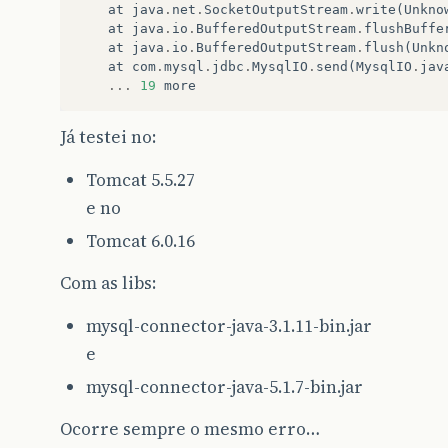
at
java
.
net
.
SocketOutputStream
.
write
(
Unkno
at
java
.
io
.
BufferedOutputStream
.
flushBuffe
at
java
.
io
.
BufferedOutputStream
.
flush
(
Unkn
at
com
.
mysql
.
jdbc
.
MysqlIO
.
send
(
MysqlIO
.
jav
...
19
more
Já testei no:
Tomcat 5.5.27
e no
Tomcat 6.0.16
Com as libs:
mysql-connector-java-3.1.11-bin.jar
e
mysql-connector-java-5.1.7-bin.jar
Ocorre sempre o mesmo erro…