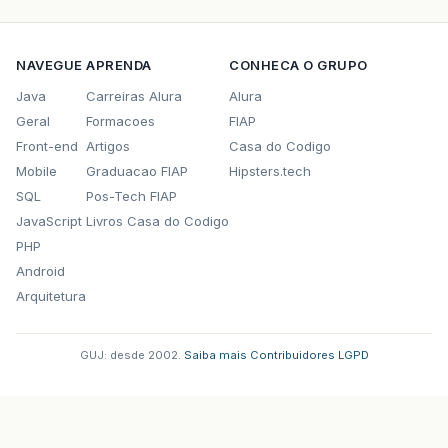
NAVEGUE
APRENDA
CONHECA O GRUPO
Java
Carreiras Alura
Alura
Geral
Formacoes
FIAP
Front-end
Artigos
Casa do Codigo
Mobile
Graduacao FIAP
Hipsters.tech
SQL
Pos-Tech FIAP
JavaScript
Livros Casa do Codigo
PHP
Android
Arquitetura
GUJ: desde 2002.
·
Saiba mais
·
Contribuidores
·
LGPD