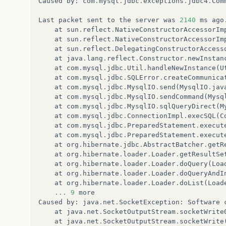
Caused
by
:
com
.
mysql
.
jdbc
.
exceptions
.
jdbc4
.
Com
Last
packet
sent
to
the
server
was
2140
ms
ago
at
sun
.
reflect
.
NativeConstructorAccessorIm
at
sun
.
reflect
.
NativeConstructorAccessorIm
at
sun
.
reflect
.
DelegatingConstructorAccess
at
java
.
lang
.
reflect
.
Constructor
.
newInstan
at
com
.
mysql
.
jdbc
.
Util
.
handleNewInstance
(
U
at
com
.
mysql
.
jdbc
.
SQLError
.
createCommunica
at
com
.
mysql
.
jdbc
.
MysqlIO
.
send
(
MysqlIO
.
jav
at
com
.
mysql
.
jdbc
.
MysqlIO
.
sendCommand
(
Mysq
at
com
.
mysql
.
jdbc
.
MysqlIO
.
sqlQueryDirect
(
M
at
com
.
mysql
.
jdbc
.
ConnectionImpl
.
execSQL
(
C
at
com
.
mysql
.
jdbc
.
PreparedStatement
.
execut
at
com
.
mysql
.
jdbc
.
PreparedStatement
.
execut
at
org
.
hibernate
.
jdbc
.
AbstractBatcher
.
getR
at
org
.
hibernate
.
loader
.
Loader
.
getResultSe
at
org
.
hibernate
.
loader
.
Loader
.
doQuery
(
Loa
at
org
.
hibernate
.
loader
.
Loader
.
doQueryAndI
at
org
.
hibernate
.
loader
.
Loader
.
doList
(
Load
...
9
more
Caused
by
:
java
.
net
.
SocketException
:
Software
at
java
.
net
.
SocketOutputStream
.
socketWrite
at
java
.
net
.
SocketOutputStream
.
socketWrite