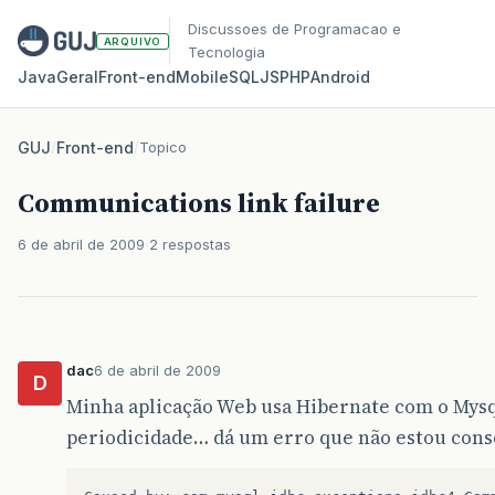
Discussoes de Programacao e
ARQUIVO
Tecnologia
Java
Geral
Front‑end
Mobile
SQL
JS
PHP
Android
GUJ
/
Front-end
/
Topico
Communications link failure
6 de abril de 2009
2 respostas
dac
6 de abril de 2009
D
Minha aplicação Web usa Hibernate com o Mysql
periodicidade… dá um erro que não estou cons