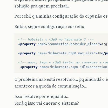
solução pra quem precisar…
Percebi, q a minha configuração do c3p0 não e
Então, segue configuração correta:
<!-- habilita o c3p0 no hibernate 3 -->
<property
name=
"connection.provider_class"
>
org
<property
name=
"hibernate.c3p0.max_size"
>
48
</p
<!-- aqui, faço o c3p0 testar as conexoes a ca
<property
name=
"hibernate.c3p0.idleConnection
O problema não está resolvido… pq ainda dá o 
acontecer a queda de comunicação…
Isso resolve por enquanto…
Será q isso vai onerar o sistema?