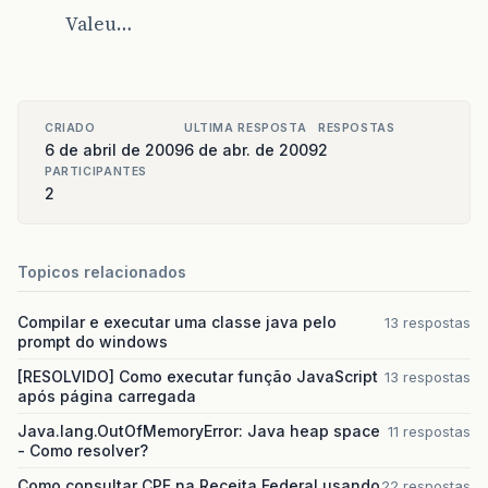
Valeu…
CRIADO
ULTIMA RESPOSTA
RESPOSTAS
6 de abril de 2009
6 de abr. de 2009
2
PARTICIPANTES
2
Topicos relacionados
Compilar e executar uma classe java pelo
13 respostas
prompt do windows
[RESOLVIDO] Como executar função JavaScript
13 respostas
após página carregada
Java.lang.OutOfMemoryError: Java heap space
11 respostas
- Como resolver?
Como consultar CPF na Receita Federal usando
22 respostas