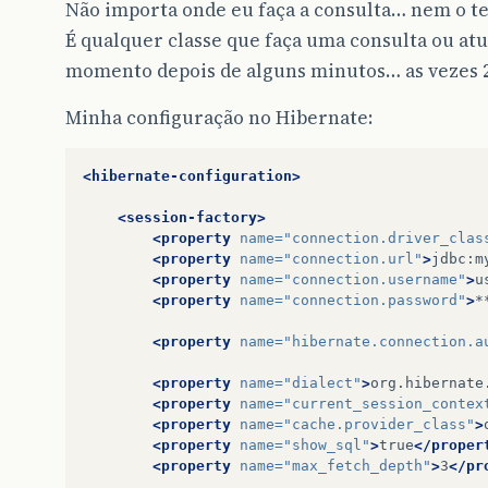
Não importa onde eu faça a consulta… nem o
É qualquer classe que faça uma consulta ou at
momento depois de alguns minutos… as vezes 2
Minha configuração no Hibernate:
<hibernate-configuration>
<session-factory>
<property
name=
"connection.driver_clas
<property
name=
"connection.url"
>
jdbc:m
<property
name=
"connection.username"
>
u
<property
name=
"connection.password"
>
*
<property
name=
"hibernate.connection.a
<property
name=
"dialect"
>
org.hibernate
<property
name=
"current_session_contex
<property
name=
"cache.provider_class"
>
<property
name=
"show_sql"
>
true
</proper
<property
name=
"max_fetch_depth"
>
3
</pr