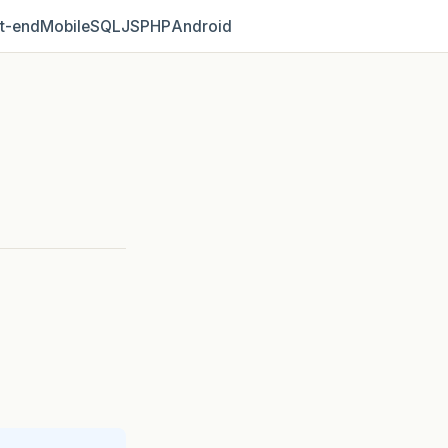
t‑end
Mobile
SQL
JS
PHP
Android