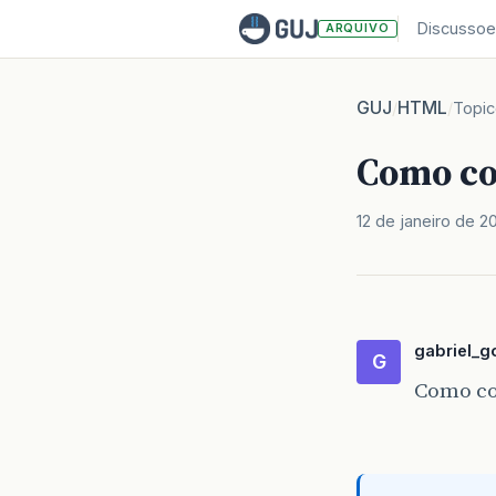
Discussoe
ARQUIVO
GUJ
HTML
/
/
Topi
Como co
12 de janeiro de 2
gabriel_
G
Como co