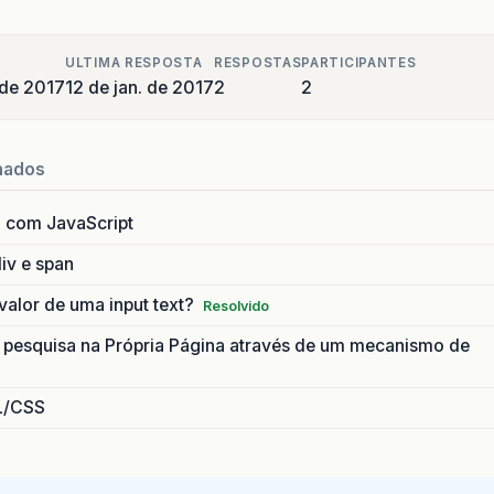
ULTIMA RESPOSTA
RESPOSTAS
PARTICIPANTES
 de 2017
12 de jan. de 2017
2
2
nados
 com JavaScript
div e span
alor de uma input text?
Resolvido
pesquisa na Própria Página através de um mecanismo de
L/CSS