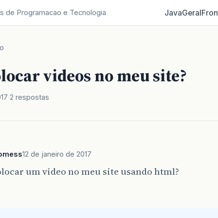
Java
Geral
Fron
s de Programacao e Tecnologia
co
locar videos no meu site?
017
2 respostas
gomess
12 de janeiro de 2017
locar um video no meu site usando html?