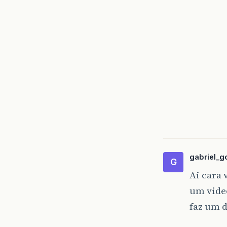
gabriel_
G
Ai cara
um video
faz um 