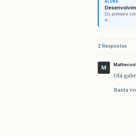
ALURA
Desenvolvim
Do primeiro co
e...
2 Respostas
Mattwcos
M
Olá gab
Basta vo