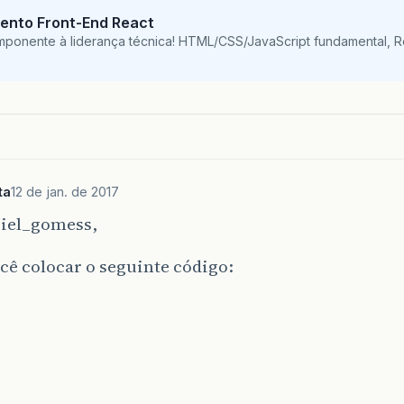
ento Front-End React
mponente à liderança técnica! HTML/CSS/JavaScript fundamental, 
ta
12 de jan. de 2017
riel_gomess,
cê colocar o seguinte código: