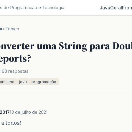
Java
Geral
Fron
s de Programacao e Tecnologia
ão
/
Topico
nverter uma String para Dou
eports?
1
63 respostas
ront-end
java
programação
a2017
13 de julho de 2021
a todos!