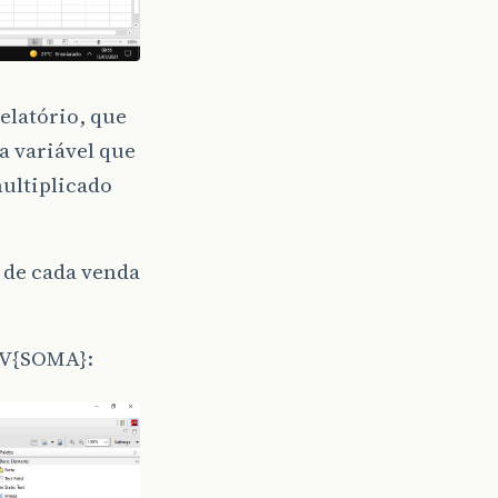
elatório, que
la variável que
multiplicado
 de cada venda
V{SOMA}: