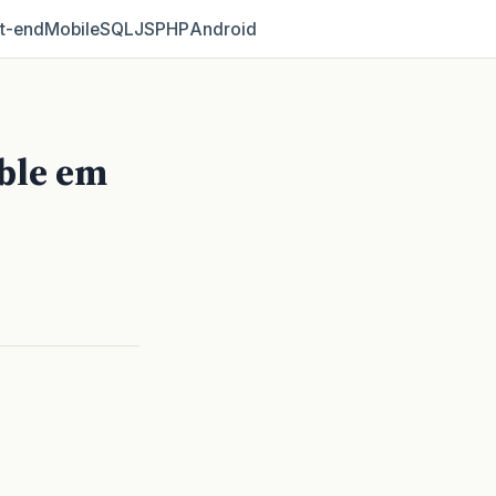
t‑end
Mobile
SQL
JS
PHP
Android
ble em