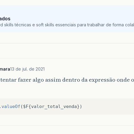
Dados
skills técnicas e soft skills essenciais para trabalhar de forma colab
mara
13 de jul. de 2021
tentar fazer algo assim dentro da expressão onde o
.
valueOf
(
$F
{
valor_total_venda
})