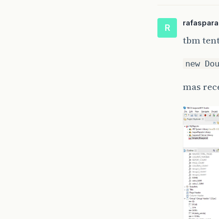
rafaspar
R
tbm tent
new Do
mas rece