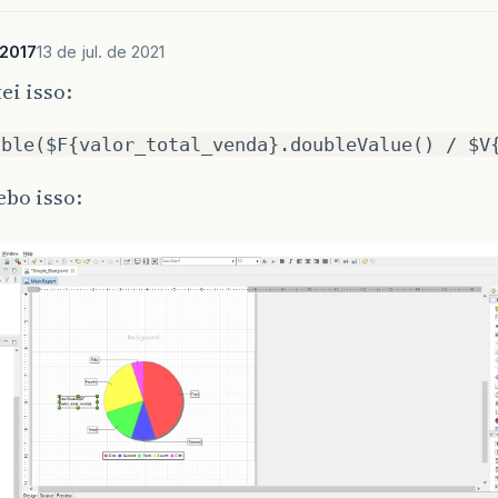
a2017
13 de jul. de 2021
ei isso:
uble($F{valor_total_venda}.doubleValue() / $V
bo isso: