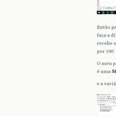
Então pa
faça a d
recebe o
por 100
O meu pr
é uma
S
e a vari