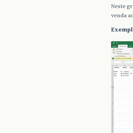
Neste gr
venda ao
Exempl