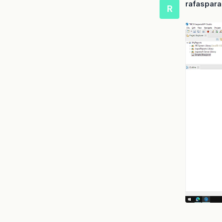
rafaspar
R