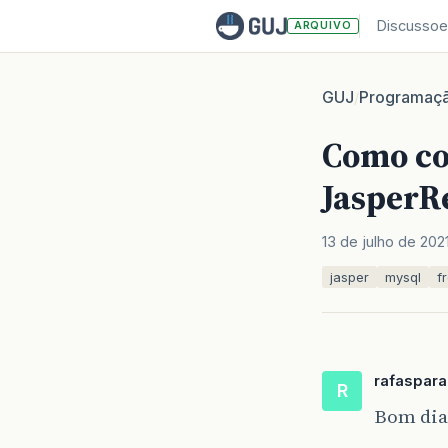
Discussoe
ARQUIVO
GUJ
Programaç
/
Como co
JasperR
13 de julho de 202
jasper
mysql
f
rafaspar
R
Bom dia 