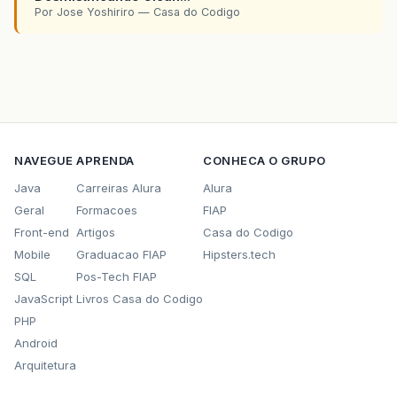
Por Jose Yoshiriro — Casa do Codigo
NAVEGUE
APRENDA
CONHECA O GRUPO
Java
Carreiras Alura
Alura
Geral
Formacoes
FIAP
Front-end
Artigos
Casa do Codigo
Mobile
Graduacao FIAP
Hipsters.tech
SQL
Pos-Tech FIAP
JavaScript
Livros Casa do Codigo
PHP
Android
Arquitetura