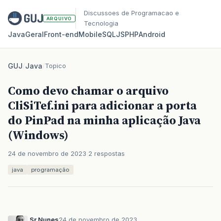
Discussoes de Programacao e
ARQUIVO
Tecnologia
Java
Geral
Front‑end
Mobile
SQL
JS
PHP
Android
GUJ
/
Java
/
Topico
Como devo chamar o arquivo
CliSiTef.ini para adicionar a porta
do PinPad na minha aplicação Java
(Windows)
24 de novembro de 2023
2 respostas
java
programação
Sr.Nunes
24 de novembro de 2023