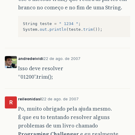
branco no começo e no fim de uma String.
String
teste
=
" 1234 "
;
System
.
out
.
println
(
teste
.
trim
());
andredeividi
22 de ago. de 2007
Isso deve resolver
“01200”.trim();
reileonidasI
22 de ago. de 2007
R
Po, muito obrigado pela ajuda mesmo.
É que eu to tentando resolver alguns
problemas de um livro chamado
Programing Challenger
e eu realmente