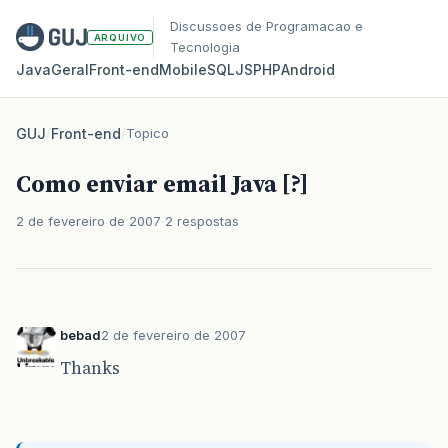
Discussoes de Programacao e
ARQUIVO
Tecnologia
Java
Geral
Front‑end
Mobile
SQL
JS
PHP
Android
GUJ
/
Front-end
/
Topico
Como enviar email Java [?]
2 de fevereiro de 2007
2 respostas
bebad
2 de fevereiro de 2007
Thanks