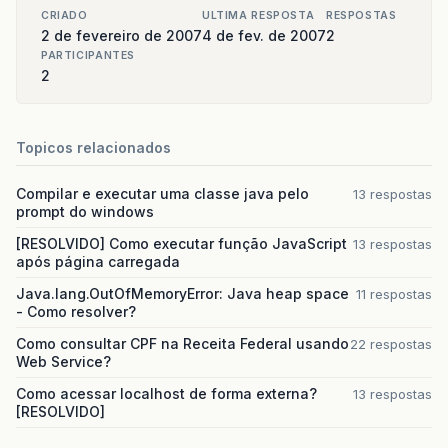
CRIADO
ULTIMA RESPOSTA
RESPOSTAS
2 de fevereiro de 2007
4 de fev. de 2007
2
PARTICIPANTES
2
Topicos relacionados
Compilar e executar uma classe java pelo
13 respostas
prompt do windows
[RESOLVIDO] Como executar função JavaScript
13 respostas
após página carregada
Java.lang.OutOfMemoryError: Java heap space
11 respostas
- Como resolver?
Como consultar CPF na Receita Federal usando
22 respostas
Web Service?
Como acessar localhost de forma externa?
13 respostas
[RESOLVIDO]