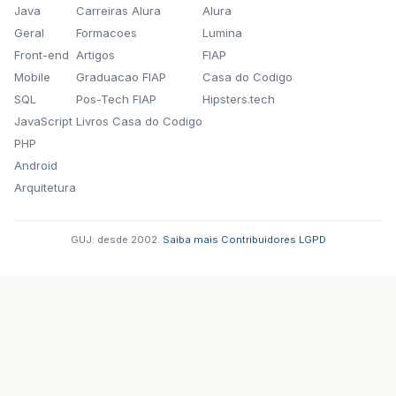
Java
Carreiras Alura
Alura
Geral
Formacoes
Lumina
Front-end
Artigos
FIAP
Mobile
Graduacao FIAP
Casa do Codigo
SQL
Pos-Tech FIAP
Hipsters.tech
JavaScript
Livros Casa do Codigo
PHP
Android
Arquitetura
GUJ: desde 2002.
·
Saiba mais
·
Contribuidores
·
LGPD