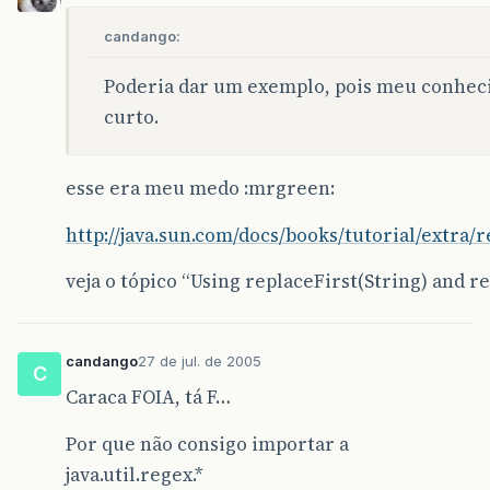
candango:
Poderia dar um exemplo, pois meu conhec
curto.
esse era meu medo :mrgreen:
http://java.sun.com/docs/books/tutorial/extra
veja o tópico “Using replaceFirst(String) and re
candango
27 de jul. de 2005
C
Caraca FOIA, tá F…
Por que não consigo importar a
java.util.regex.*