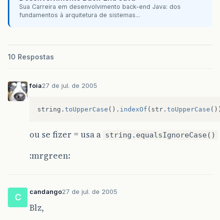
Sua Carreira em desenvolvimento back-end Java: dos
fundamentos à arquitetura de sistemas...
10 Respostas
foia
27 de jul. de 2005
string
.
toUpperCase
().
indexOf
(
str
.
toUpperCase
()
ou se fizer = usa a
string.equalsIgnoreCase()
:mrgreen:
candango
27 de jul. de 2005
C
Blz,