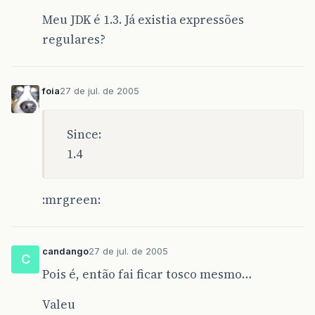
Meu JDK é 1.3. Já existia expressões
regulares?
foia
27 de jul. de 2005
Since:
1.4
:mrgreen:
candango
27 de jul. de 2005
C
Pois é, então fai ficar tosco mesmo…
Valeu