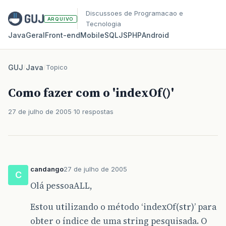
Discussoes de Programacao e
ARQUIVO
Tecnologia
Java
Geral
Front‑end
Mobile
SQL
JS
PHP
Android
GUJ
/
Java
/
Topico
Como fazer com o 'indexOf()'
27 de julho de 2005
10 respostas
candango
27 de julho de 2005
C
Olá pessoaALL,
Estou utilizando o método ‘indexOf(str)’ para
obter o índice de uma string pesquisada. O