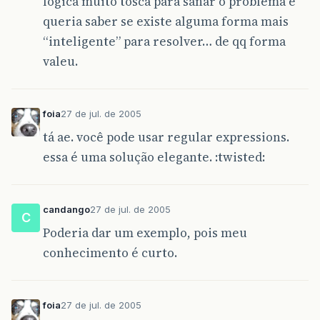
lógica muito tosca para sanar o problema e
queria saber se existe alguma forma mais
“inteligente” para resolver… de qq forma
valeu.
foia
27 de jul. de 2005
tá ae. você pode usar regular expressions.
essa é uma solução elegante. :twisted:
candango
27 de jul. de 2005
C
Poderia dar um exemplo, pois meu
conhecimento é curto.
foia
27 de jul. de 2005