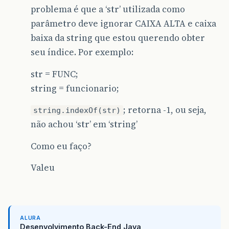
problema é que a ‘str’ utilizada como
parâmetro deve ignorar CAIXA ALTA e caixa
baixa da string que estou querendo obter
seu índice. Por exemplo:
str = FUNC;
string = funcionario;
; retorna -1, ou seja,
string.indexOf(str)
não achou ‘str’ em ‘string’
Como eu faço?
Valeu
ALURA
Desenvolvimento Back-End Java