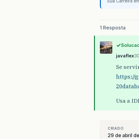
Sua Carreira e
1 Resposta
Solucao
javaflex
30
Se serv
https:/
20data
Usa a ID
CRIADO
29 de abril d