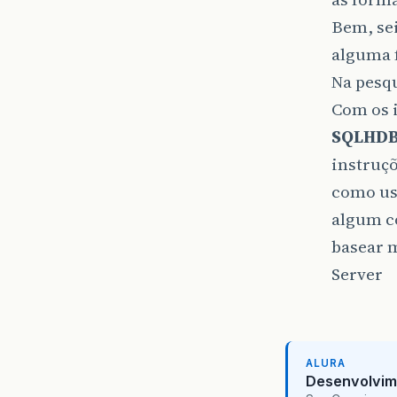
Bem, sei
alguma 
Na pesqu
Com os 
SQLHD
instruçõ
como usa
algum c
basear m
Server
ALURA
Desenvolvim