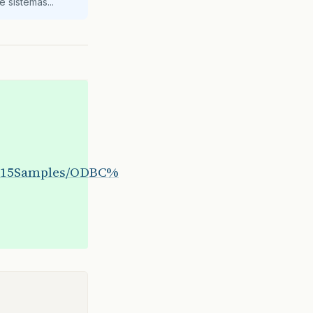
 sistemas...
C2015Samples/ODBC%