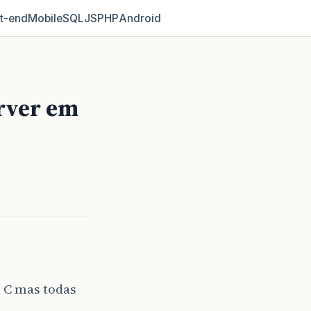
t‑end
Mobile
SQL
JS
PHP
Android
erver em
 C mas todas