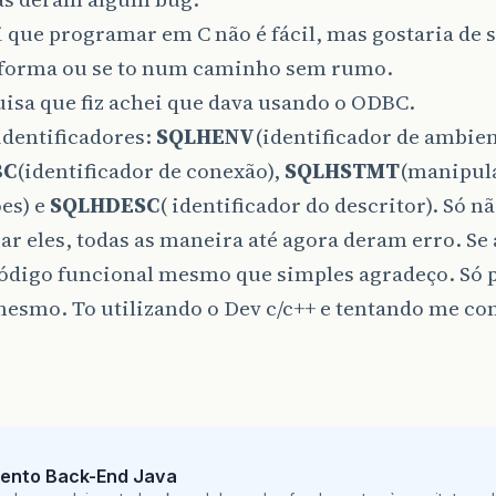
 que programar em C não é fácil, mas gostaria de 
forma ou se to num caminho sem rumo.
isa que fiz achei que dava usando o ODBC.
identificadores:
SQLHENV
(identificador de ambien
BC
(identificador de conexão),
SQLHSTMT
(manipul
es) e
SQLHDESC
( identificador do descritor). Só nã
r eles, todas as maneira até agora deram erro. Se
ódigo funcional mesmo que simples agradeço. Só 
esmo. To utilizando o Dev c/c++ e tentando me co
ento Back-End Java