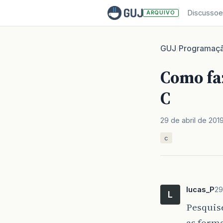
Discussoe
ARQUIVO
GUJ
Programaç
/
Como fa
C
29 de abril de 201
c
lucas_P
29
L
Pesquis
as form