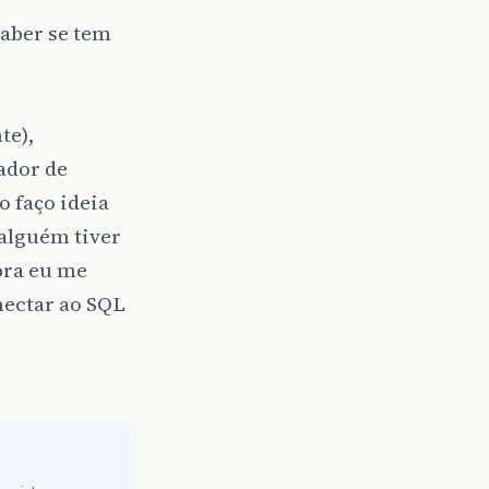
saber se tem
te),
ador de
o faço ideia
 alguém tiver
pra eu me
nectar ao SQL