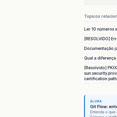
Topicos relacio
Ler 10 números e
[RESOLVIDO] Err
Documentação j
Qual a diferença
[Resolvido] PKIX 
sun.security.prov
certification pat
ALURA
Git Flow: en
Entenda o que 
Release e Hotf