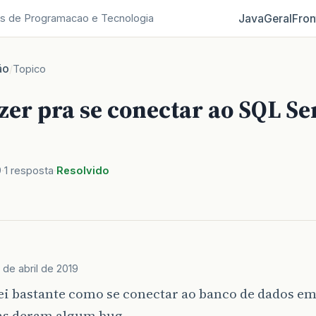
Java
Geral
Fron
s de Programacao e Tecnologia
ão
/
Topico
zer pra se conectar ao SQL S
9
1 resposta
Resolvido
 de abril de 2019
ei bastante como se conectar ao banco de dados em
as deram algum bug.