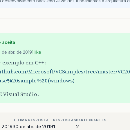
m desenvolvimento back-end Java: dos fundamentos à arquitetura de
 aceita
 de abr. de 2019
1 like
ir exemplo em C++:
/github.com/Microsoft/VCSamples/tree/master/V
base%20sample%20(windows)
E Visual Studio.
ULTIMA RESPOSTA
RESPOSTAS
PARTICIPANTES
e 2019
30 de abr. de 2019
1
2