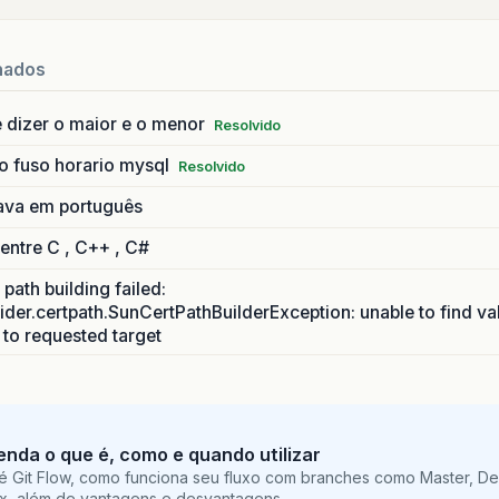
nados
 dizer o maior e o menor
Resolvido
o fuso horario mysql
Resolvido
ava em português
 entre C , C++ , C#
path building failed:
ider.certpath.SunCertPathBuilderException: unable to find va
h to requested target
tenda o que é, como e quando utilizar
é Git Flow, como funciona seu fluxo com branches como Master, De
ix, além de vantagens e desvantagens.